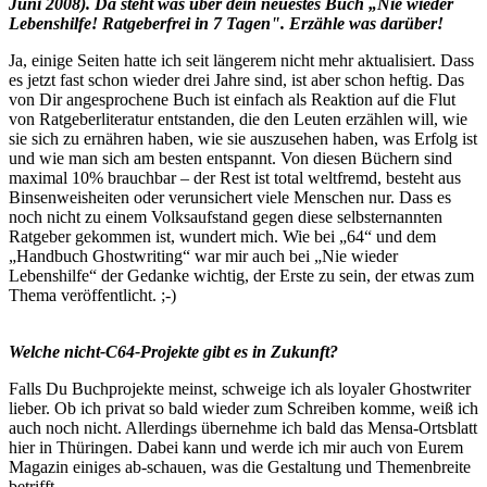
Juni 2008). Da steht was über dein neuestes Buch „Nie wieder
Lebenshilfe! Ratgeberfrei in 7 Tagen". Erzähle was darüber!
Ja, einige Seiten hatte ich seit längerem nicht mehr aktualisiert. Dass
es jetzt fast schon wieder drei Jahre sind, ist aber schon heftig. Das
von Dir angesprochene Buch ist einfach als Reaktion auf die Flut
von Ratgeberliteratur entstanden, die den Leuten erzählen will, wie
sie sich zu ernähren haben, wie sie auszusehen haben, was Erfolg ist
und wie man sich am besten entspannt. Von diesen Büchern sind
maximal 10% brauchbar – der Rest ist total weltfremd, besteht aus
Binsenweisheiten oder verunsichert viele Menschen nur. Dass es
noch nicht zu einem Volksaufstand gegen diese selbsternannten
Ratgeber gekommen ist, wundert mich. Wie bei „64“ und dem
„Handbuch Ghostwriting“ war mir auch bei „Nie wieder
Lebenshilfe“ der Gedanke wichtig, der Erste zu sein, der etwas zum
Thema veröffentlicht. ;-)
Welche nicht-C64-Projekte gibt es in Zukunft?
Falls Du Buchprojekte meinst, schweige ich als loyaler Ghostwriter
lieber. Ob ich privat so bald wieder zum Schreiben komme, weiß ich
auch noch nicht. Allerdings übernehme ich bald das Mensa-Ortsblatt
hier in Thüringen. Dabei kann und werde ich mir auch von Eurem
Magazin einiges ab-schauen, was die Gestaltung und Themenbreite
betrifft.