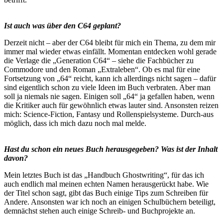
Ist auch was über den C64 geplant?
Derzeit nicht – aber der C64 bleibt für mich ein Thema, zu dem mir
immer mal wieder etwas einfällt. Momentan entdecken wohl gerade
die Verlage die „Generation C64“ – siehe die Fachbücher zu
Commodore und den Roman „Extraleben“. Ob es mal für eine
Fortsetzung von „64“ reicht, kann ich allerdings nicht sagen – dafür
sind eigentlich schon zu viele Ideen im Buch verbraten. Aber man
soll ja niemals nie sagen. Einigen soll „64“ ja gefallen haben, wenn
die Kritiker auch für gewöhnlich etwas lauter sind. Ansonsten reizen
mich: Science-Fiction, Fantasy und Rollenspielsysteme. Durch-aus
möglich, dass ich mich dazu noch mal melde.
Hast du schon ein neues Buch herausgegeben? Was ist der Inhalt
davon?
Mein letztes Buch ist das „Handbuch Ghostwriting“, für das ich
auch endlich mal meinen echten Namen herausgerückt habe. Wie
der Titel schon sagt, gibt das Buch einige Tips zum Schreiben für
Andere. Ansonsten war ich noch an einigen Schulbüchern beteiligt,
demnächst stehen auch einige Schreib- und Buchprojekte an.