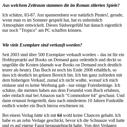
Aus welchem Zeitraum stammen die im Roman zitierten Spiele?
Ich schätze, 83-87. Am spannendsten war natürlich Pirates!, gerade,
wenn man es im Sommer gespielt hat, hat es unheimlich
Atmosphäre entwickelt. Dieses Südseegefühl hat danach eigentlich
nur noch "Tropico" am PC schaffen können.
Wie viele Exemplare sind verkauft worden?
Seit 2003 sind über 500 Exemplare verkauft worden – das ist für ein
Hobbyprojekt auf Books on Demand ganz ordentlich und deckt so
ungefähr die Kosten (damals war Books on Demand noch deutlich
teurer als heute). Das Buch ist noch bis Ende 2008 erhältlich, so
dass ich deutlich im grünen Bereich bin. Ich bin ganz zufrieden mit
dem bisherigen Verkauf, zumal ich nicht wußte, worauf ich mich
einlasse und es keine Werbung gab - nur einige Forenbeiträge. Ich
schätze, die meisten haben aus dem Forum64 vom Buch erfahren,
oder einfach mal bei Amazon nach "Commodore 64" geschaut. Und
dann erstaunt festgestellt, dass nach mindestens 10 Jahren Funkstille
endlich wieder ein Buch hierzu erschienen ist.
Bei einem Verlag hätte ich mit
64
wohl keine Chancen gehabt. Ich
habe es an zehn Verlage geschickt, bevor ich die Schnauze voll hatte
und es auf eigene Faust herausgebracht habe. Von drei Verlagen