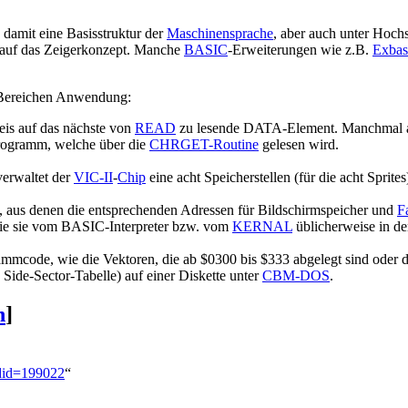
damit eine Basisstruktur der
Maschinensprache
, aber auch unter Hoch
t auf das Zeigerkonzept. Manche
BASIC
-Erweiterungen wie z.B.
Exbasi
n Bereichen Anwendung:
eis auf das nächste von
READ
zu lesende DATA-Element. Manchmal a
Programm, welche über die
CHRGET-Routine
gelesen wird.
erwaltet der
VIC-II
-
Chip
eine acht Speicherstellen (für die acht Sprit
 aus denen die entsprechenden Adressen für Bildschirmspeicher und
F
ie sie vom BASIC-Interpreter bzw. vom
KERNAL
üblicherweise in d
ammcode, wie die Vektoren, die ab $0300 bis $333 abgelegt sind oder 
Side-Sector-Tabelle) auf einer Diskette unter
CBM-DOS
.
n
]
ldid=199022
“