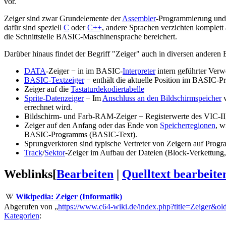
vor.
Zeiger sind zwar Grundelemente der
Assembler
-Programmierung und 
dafür sind speziell
C
oder
C++
, andere Sprachen verzichten komplet
die Schnittstelle BASIC-Maschinensprache bereichert.
Darüber hinaus findet der Begriff "Zeiger" auch in diversen andere
DATA
-Zeiger − in im BASIC-
Interpreter
intern geführter Verw
BASIC-Textzeiger
− enthält die aktuelle Position im BASIC-
Zeiger auf die
Tastaturdekodiertabelle
Sprite-Datenzeiger
− Im
Anschluss an den Bildschirmspeicher
v
errechnet wird.
Bildschirm- und Farb-RAM-Zeiger − Registerwerte des VIC-II,
Zeiger auf den Anfang oder das Ende von
Speicherregionen
, w
BASIC-Programms (BASIC-Text).
Sprungverktoren sind typische Vertreter von Zeigern auf Progr
Track
/
Sektor
-Zeiger im Aufbau der Dateien (Block-Verkettung, 
Weblinks
[
Bearbeiten
|
Quelltext bearbeite
Wikipedia: Zeiger (Informatik)
Abgerufen von „
https://www.c64-wiki.de/index.php?title=Zeiger&o
Kategorien
: