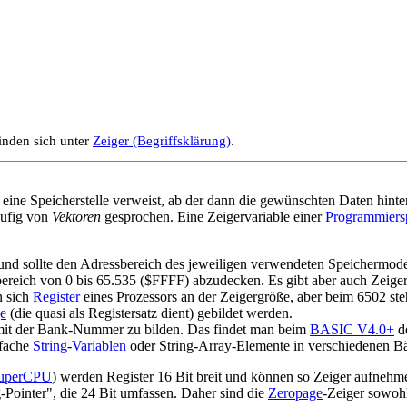
finden sich unter
Zeiger (Begriffsklärung)
.
 eine Speicherstelle verweist, ab der dann die gewünschten Daten hinter
ufig von
Vektoren
gesprochen. Eine Zeigervariable einer
Programmiers
g und sollte den Adressbereich des jeweiligen verwendeten Speichermo
ereich von 0 bis 65.535 ($FFFF) abzudecken. Es gibt aber auch Zeiger f
n sich
Register
eines Prozessors an der Zeigergröße, aber beim 6502 ste
e
(die quasi als Registersatz dient) gebildet werden.
mit der Bank-Nummer zu bilden. Das findet man beim
BASIC V4.0+
d
nfache
String
-
Variablen
oder String-Array-Elemente in verschiedenen Bä
uperCPU
) werden Register 16 Bit breit und können so Zeiger aufnehm
-Pointer", die 24 Bit umfassen. Daher sind die
Zeropage
-Zeiger sowohl