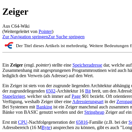
Zeiger
Aus C64-Wiki
(Weitergeleitet von
Pointer
)
Zur Navigation springen
Zur Suche springen
Der Titel dieses Artikels ist mehrdeutig. Weitere Bedeutungen 
Ein
Zeiger
(engl.
pointer
) stellte eine
Speicheradresse
dar, welche auf
Zusammenhang mit angesprungenen Programmroutinen wird auch hä
lediglich den Verweis (als Adresse) auf den Wert.
Ein Zeiger ist stets von der zugrunde liegenden Architektur abhängi
der zugrundeliegenden
6502
-Architektur 16
Bit
breit, um den Adressb
Stapelzeiger
, welcher sich immer auf
Page
$01 bezieht. Oft orientiere
Verfügung, weshalb Zeiger über eine
Adressierungsart
in der
Zeropag
Bei Systemen mit
Banking
ist ein Zeiger manchmal auch zusammen 
Bänke von BASIC genutzt werden und der
Stringheap
Zeiger auf ei
Erst mit
CPU
-Nachfolgegeneration der
65816
-Familie (z.B. bei der
S
Adressbereich (16 M
Byte
) ansprechen zu können, gibt es auch "Long