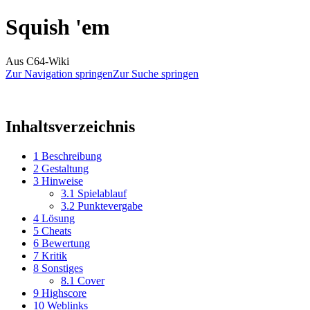
Squish 'em
Aus C64-Wiki
Zur Navigation springen
Zur Suche springen
Inhaltsverzeichnis
1
Beschreibung
2
Gestaltung
3
Hinweise
3.1
Spielablauf
3.2
Punktevergabe
4
Lösung
5
Cheats
6
Bewertung
7
Kritik
8
Sonstiges
8.1
Cover
9
Highscore
10
Weblinks