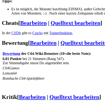
Tipps:
Es ist möglich, die Monster kurzfristig EINMAL außer Gefecht 
Arten von Monstern. :-) . Nach einer kurzen Zeitspanne erholt 
Cheats
[
Bearbeiten
|
Quelltext bearbeiten
]
In der
CSDb
gibt es
Cracks
mit
Trainerfunktion
.
Bewertung
[
Bearbeiten
|
Quelltext bearbei
Bewertung
der C64-Wiki-Benutzer (10=die beste Note):
6.81 Punkte
bei 21 Stimmen (Rang 547).
Zur Stimmabgabe musst Du angemeldet sein.
C64Games
Lemon64
Rombachs C64-Spieleführer
Kritik
[
Bearbeiten
|
Quelltext bearbeiten
]