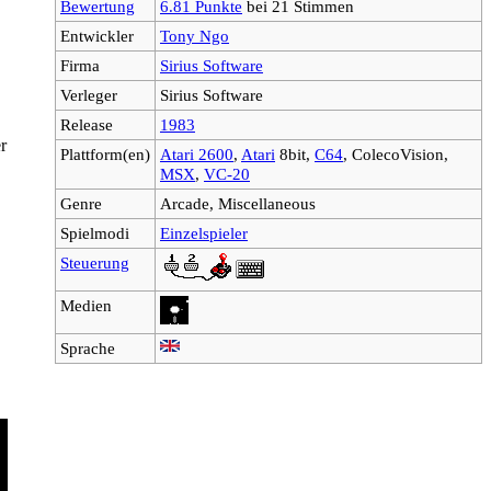
Bewertung
6.81 Punkte
bei 21 Stimmen
Entwickler
Tony Ngo
Firma
Sirius Software
Verleger
Sirius Software
Release
1983
r
Plattform(en)
Atari 2600
,
Atari
8bit,
C64
, ColecoVision,
MSX
,
VC-20
Genre
Arcade, Miscellaneous
Spielmodi
Einzelspieler
Steuerung
Medien
Sprache