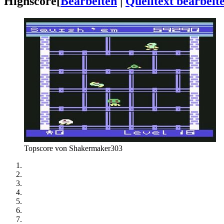
Highscore
[
Bearbeiten
|
Quelltext bearbeit
Topscore von Shakermaker303