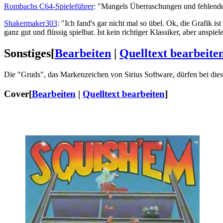
Rombachs C64-Spieleführer
: "Mangels Überraschungen und fehlender 
Shakermaker303
: "Ich fand's gar nicht mal so übel. Ok, die Grafik i
ganz gut und flüssig spielbar. Ist kein richtiger Klassiker, aber anspi
Sonstiges
[
Bearbeiten
|
Quelltext bearbeite
Die "Gruds", das Markenzeichen von Sirius Software, dürfen bei diesen
Cover
[
Bearbeiten
|
Quelltext bearbeiten
]