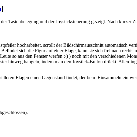
n
]
t der Tastenbelegung und der Joysticksteuerung gezeigt. Nach kurzer Ze
pfeiler hocharbeitet, scrollt der Bildschirmausschnitt automatisch vert
. Befindet sich die Figur auf einer Etage, kann sie sich frei nach recht
e Leute so aus den Fenster werfen ;-) ) noch mit den verschiedenen Mon
er hinweg hangeln, indem man den Joystick-Button drückt. Allerdings 
ttleren Etagen einen Gegenstand findet, der beim Einsammeln ein weit
bgeschlossen).