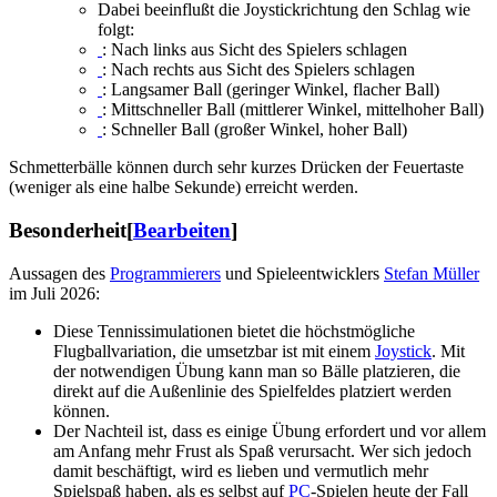
Dabei beeinflußt die Joystickrichtung den Schlag wie
folgt:
: Nach links aus Sicht des Spielers schlagen
: Nach rechts aus Sicht des Spielers schlagen
: Langsamer Ball (geringer Winkel, flacher Ball)
: Mittschneller Ball (mittlerer Winkel, mittelhoher Ball)
: Schneller Ball (großer Winkel, hoher Ball)
Schmetterbälle können durch sehr kurzes Drücken der Feuertaste
(weniger als eine halbe Sekunde) erreicht werden.
Besonderheit
[
Bearbeiten
]
Aussagen des
Programmierers
und Spieleentwicklers
Stefan Müller
im Juli 2026:
Diese Tennissimulationen bietet die höchstmögliche
Flugballvariation, die umsetzbar ist mit einem
Joystick
. Mit
der notwendigen Übung kann man so Bälle platzieren, die
direkt auf die Außenlinie des Spielfeldes platziert werden
können.
Der Nachteil ist, dass es einige Übung erfordert und vor allem
am Anfang mehr Frust als Spaß verursacht. Wer sich jedoch
damit beschäftigt, wird es lieben und vermutlich mehr
Spielspaß haben, als es selbst auf
PC
-Spielen heute der Fall