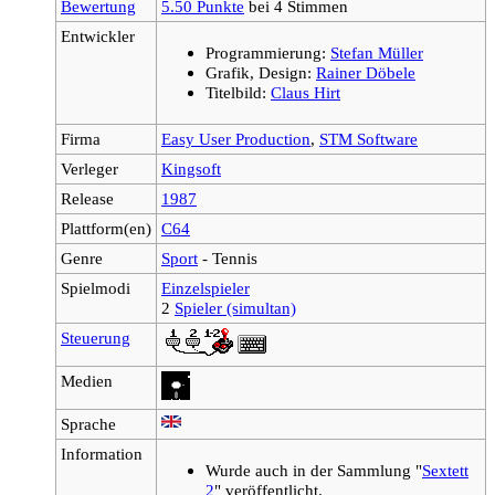
Bewertung
5.50 Punkte
bei 4 Stimmen
Entwickler
Programmierung:
Stefan Müller
Grafik, Design:
Rainer Döbele
Titelbild:
Claus Hirt
Firma
Easy User Production
,
STM Software
Verleger
Kingsoft
Release
1987
Plattform(en)
C64
Genre
Sport
- Tennis
Spielmodi
Einzelspieler
2
Spieler (simultan)
Steuerung
Medien
Sprache
Information
Wurde auch in der Sammlung "
Sextett
2
" veröffentlicht.