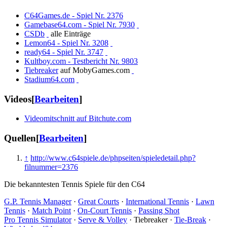
C64Games.de - Spiel Nr. 2376
Gamebase64.com - Spiel Nr. 7930
CSDb
alle Einträge
Lemon64 - Spiel Nr. 3208
ready64 - Spiel Nr. 3747
Kultboy.com - Testbericht Nr. 9803
Tiebreaker
auf MobyGames.com
Stadium64.com
Videos
[
Bearbeiten
]
Videomitschnitt auf Bitchute.com
Quellen
[
Bearbeiten
]
↑
http://www.c64spiele.de/phpseiten/spieledetail.php?
filnummer=2376
Die bekanntesten Tennis Spiele für den C64
G.P. Tennis Manager
·
Great Courts
·
International Tennis
·
Lawn
Tennis
·
Match Point
·
On-Court Tennis
·
Passing Shot
Pro Tennis Simulator
·
Serve & Volley
·
Tiebreaker
·
Tie-Break
·