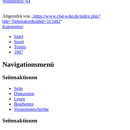
Wimbledon '64
Abgerufen von „
https://www.c64-wiki.de/index.php?
title=Tiebreaker&oldid=315482
“
Kategorien
:
Spiel
Sport
Tennis
1987
Navigationsmenü
Seitenaktionen
Seite
Diskussion
Lesen
Bearbeiten
Versionsgeschichte
Seitenaktionen