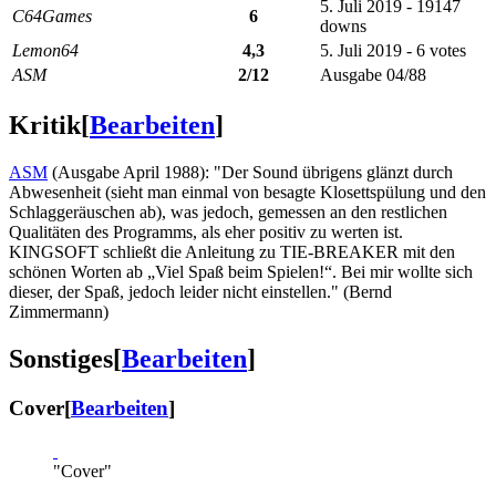
5. Juli 2019 - 19147
C64Games
6
downs
Lemon64
4,3
5. Juli 2019 - 6 votes
ASM
2/12
Ausgabe 04/88
Kritik
[
Bearbeiten
]
ASM
(Ausgabe April 1988): "Der Sound übrigens glänzt durch
Abwesenheit (sieht man einmal von besagte Klosettspülung und den
Schlaggeräuschen ab), was jedoch, gemessen an den restlichen
Qualitäten des Programms, als eher positiv zu werten ist.
KINGSOFT schließt die Anleitung zu TIE-BREAKER mit den
schönen Worten ab „Viel Spaß beim Spielen!“. Bei mir wollte sich
dieser, der Spaß, jedoch leider nicht einstellen." (Bernd
Zimmermann)
Sonstiges
[
Bearbeiten
]
Cover
[
Bearbeiten
]
"Cover"