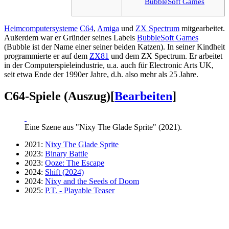
BubbleSoft Games
Heimcomputersysteme
C64
,
Amiga
und
ZX Spectrum
mitgearbeitet.
Außerdem war er Gründer seines Labels
BubbleSoft Games
(Bubble ist der Name einer seiner beiden Katzen). In seiner Kindheit
programmierte er auf dem
ZX81
und dem ZX Spectrum. Er arbeitet
in der Computerspieleindustrie, u.a. auch für Electronic Arts UK,
seit etwa Ende der 1990er Jahre, d.h. also mehr als 25 Jahre.
C64-Spiele (Auszug)
[
Bearbeiten
]
Eine Szene aus "Nixy The Glade Sprite" (2021).
2021:
Nixy The Glade Sprite
2023:
Binary Battle
2023:
Ooze: The Escape
2024:
Shift (2024)
2024:
Nixy and the Seeds of Doom
2025:
P.T. - Playable Teaser