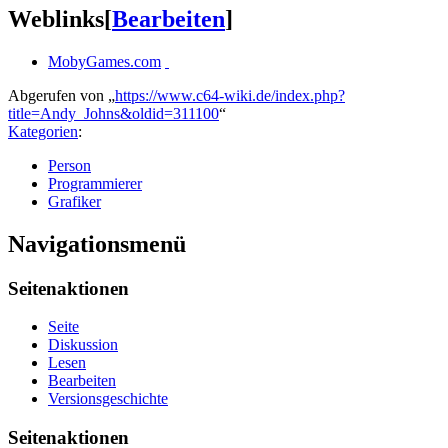
Weblinks
[
Bearbeiten
]
MobyGames.com
Abgerufen von „
https://www.c64-wiki.de/index.php?
title=Andy_Johns&oldid=311100
“
Kategorien
:
Person
Programmierer
Grafiker
Navigationsmenü
Seitenaktionen
Seite
Diskussion
Lesen
Bearbeiten
Versionsgeschichte
Seitenaktionen