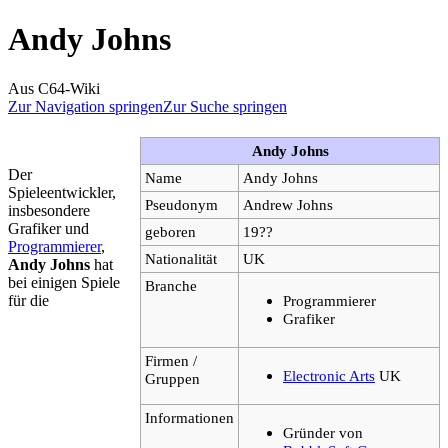
Andy Johns
Aus C64-Wiki
Zur Navigation springen
Zur Suche springen
Andy Johns
Der
Name
Andy Johns
Spieleentwickler,
Pseudonym
Andrew Johns
insbesondere
Grafiker und
geboren
19??
Programmierer
,
Nationalität
UK
Andy Johns
hat
bei einigen Spiele
Branche
für die
Programmierer
Grafiker
Firmen /
Electronic Arts
UK
Gruppen
Informationen
Gründer von