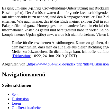
Es ging um eine 3-jährige Crowdfunding-Unterstützung mit Rückzahlun
Beschimpfen). Der Auslöser waren dann folgende kreditschädigende 
mir nicht erlaubt ist zu nennen) und den Kampagnenersteller. Das Zie
enternen. Wie auch immer, das ist das Ende meiner aktiven Zeit in ei
Fakeprofile und ganze Homepages nur um andere Leute in ein falsches
Informationen kostenlos geteilt und bereitgestellt habe in vielen St
komplett neues Updae gäbe) usw. werde ich nicht fortsetzen. Vielen 
Danke für die erweiterten Ausführungen. Kaum zu glauben, dass
dem nachfühlen, dass man da auf alles aus dieser Richtung angef
Metier zurückzuziehen, für dich infrage kam. Ich hoffe, du find
(
Diskussion
) 10:22, 24. Jun. 2019 (CEST)
Abgerufen von „
https://www.c64-wiki.de/index.php?title=Diskussi
Navigationsmenü
Seitenaktionen
Seite
Diskussion
Lesen
Quelltext bearbeiten