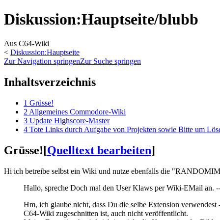
Diskussion
:
Hauptseite/blubb
Aus C64-Wiki
<
Diskussion:Hauptseite
Zur Navigation springen
Zur Suche springen
Inhaltsverzeichnis
1
Grüsse!
2
Allgemeines Commodore-Wiki
3
Update Highscore-Master
4
Tote Links durch Aufgabe von Projekten sowie Bitte um Lösc
Grüsse!
[
Quelltext bearbeiten
]
Hi ich betreibe selbst ein Wiki und nutze ebenfalls die "RANDOMIM
Hallo, spreche Doch mal den User Klaws per Wiki-EMail an. -
Hm, ich glaube nicht, dass Du die selbe Extension verwendest 
C64-Wiki zugeschnitten ist, auch nicht veröffentlicht.