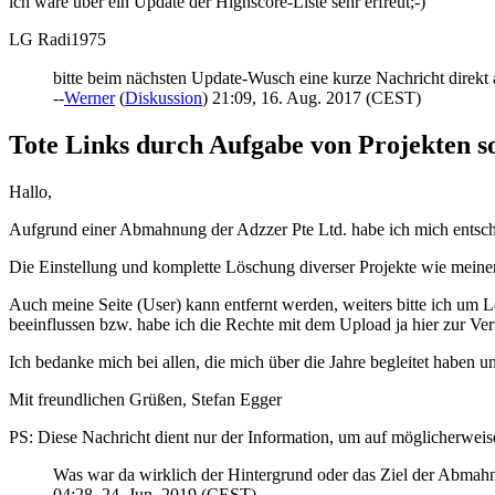
ich wäre über ein Update der Highscore-Liste sehr erfreut;-)
LG Radi1975
bitte beim nächsten Update-Wusch eine kurze Nachricht direk
--
Werner
(
Diskussion
) 21:09, 16. Aug. 2017 (CEST)
Tote Links durch Aufgabe von Projekten so
Hallo,
Aufgrund einer Abmahnung der Adzzer Pte Ltd. habe ich mich entschlo
Die Einstellung und komplette Löschung diverser Projekte wie meine
Auch meine Seite (User) kann entfernt werden, weiters bitte ich um L
beeinflussen bzw. habe ich die Rechte mit dem Upload ja hier zur Ver
Ich bedanke mich bei allen, die mich über die Jahre begleitet haben
Mit freundlichen Grüßen, Stefan Egger
PS: Diese Nachricht dient nur der Information, um auf möglicherwei
Was war da wirklich der Hintergrund oder das Ziel der Abmah
04:28, 24. Jun. 2019 (CEST)