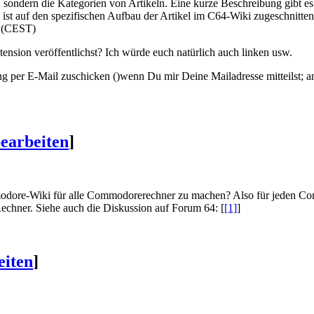
, sondern die Kategorien von Artikeln. Eine kurze Beschreibung gibt es
ie ist auf den spezifischen Aufbau der Artikel im C64-Wiki zugeschnitte
8 (CEST)
tension veröffentlichst? Ich würde euch natürlich auch linken usw.
Ding per E-Mail zuschicken ()wenn Du mir Deine Mailadresse mitteilst; a
bearbeiten
]
modore-Wiki für alle Commodorerechner zu machen? Also für jeden Com
 Rechner. Siehe auch die Diskussion auf Forum 64: [
[1]
]
eiten
]