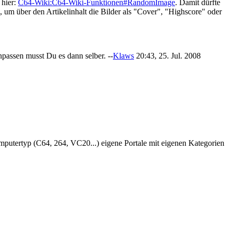
 hier:
C64-Wiki:C64-Wiki-Funktionen#RandomImage
. Damit dürfte
n, um über den Artikelinhalt die Bilder als "Cover", "Highscore" oder
npassen musst Du es dann selber. --
Klaws
20:43, 25. Jul. 2008
putertyp (C64, 264, VC20...) eigene Portale mit eigenen Kategorien