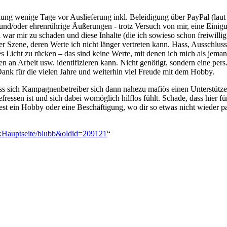
g wenige Tage vor Auslieferung inkl. Beleidigung über PayPal (laut P
und/oder ehrenrührige Äußerungen - trotz Versuch von mir, eine Eini
l war mir zu schaden und diese Inhalte (die ich sowieso schon freiwilli
ner Szene, deren Werte ich nicht länger vertreten kann. Hass, Ausschlu
 Licht zu rücken – das sind keine Werte, mit denen ich mich als jeman
unden an Arbeit usw. identifizieren kann. Nicht genötigt, sondern eine
Dank für die vielen Jahre und weiterhin viel Freude mit dem Hobby.
 sich Kampagnenbetreiber sich dann nahezu mafiös einen Unterstützer 
ressen ist und sich dabei womöglich hilflos fühlt. Schade, dass hier für
est ein Hobby oder eine Beschäftigung, wo dir so etwas nicht wieder pas
on:Hauptseite/blubb&oldid=209121
“