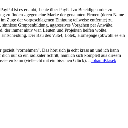
ayPal ist es erlaubt, Leute über PayPal zu Beleidigen oder zu
gung zu finden - gegen eine Marke der genannten Firmen (deren Name
g im Zuge der vorgeschlagenen Einigung teilweise entfernte) zu
ss, sinnlose Gruppenbildung, aggressives Vorgehen per Anwälte,
d, der immer aktiv war, Leuten und Projekten helfen wollte,
 pers. Entscheidung. Der Bau des V364, Lotek, Homepage (obwohl es ein
gezielt "vornehmen". Das hört sich ja echt krass an und ich kann
 dich nur so ein radikaler Schritt, nämlich sich komplett aus diesem
sieren kann (vielleicht mit ein bisschen Glück). --
JohannKlasek