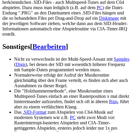
herkömmlichen .SID-Files - auch Multispeed-Tunes auf dem C64
abspielen. Dazu muss man lediglich (z.B. auf dem
PC
) die Datei-
Endung ".PRG" an den Dateinamen eines .SID-Files hängen und
die so behandelten Files per Drag-and-Drop auf ein
Diskimage
mit
der jeweiligen Software ziehen, welche dann aus dem SID-Header-
Informationen automatisch eine Abspielroutine via CIA-Timer-IRQ
erstellt.
Sonstiges
[
Bearbeiten
]
Nicht zu verwechseln ist der Multi-Speed-Ansatz mit
Samples
(
Digis
), bei denen der SID mit wesentlich höherer Frequenz
mit Sample-Daten programmiert werden muss.
Normalerweise erfolgt der Aufruf der Musikroutine
gleichmäßig über den Frame verteilt, es finden sich aber auch
Ausnahmen zu dieser Regel.
Die "Holzhammermethode", eine Musikroutine eines
Multispeed-Tunes einfach an einer Rasterposition x mal direkt
hintereinander aufzurufen, findet sich oft in älteren
Rips
, führt
aber zu einem verfälschten Klang.
Das
.SID-Format
zum Abspielen von C64-Musik auf
modernen Systemen wie z.B.
PC
sieht zwei Modi vor:
Rasterinterrupt-basiertes Abspielen und CIA-Timer-
getriggertes Abspielen, ersteres jedoch leider nur 1x pro