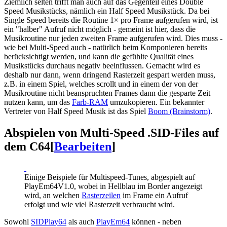
Ziemlich selten trifft man auch auf das Gegenteil eines Double
Speed Musikstücks, nämlich ein Half Speed Musikstück. Da bei
Single Speed bereits die Routine 1× pro Frame aufgerufen wird, ist
ein "halber" Aufruf nicht möglich - gemeint ist hier, dass die
Musikroutine nur jeden zweiten Frame aufgerufen wird. Dies muss -
wie bei Multi-Speed auch - natürlich beim Komponieren bereits
berücksichtigt werden, und kann die gefühlte Qualität eines
Musikstücks durchaus negativ beeinflussen. Gemacht wird es
deshalb nur dann, wenn dringend Rasterzeit gespart werden muss,
z.B. in einem Spiel, welches scrollt und in einem der von der
Musikroutine nicht beanspruchten Frames dann die gesparte Zeit
nutzen kann, um das
Farb-RAM
umzukopieren. Ein bekannter
Vertreter von Half Speed Musik ist das Spiel
Boom (Brainstorm)
.
Abspielen von Multi-Speed .SID-Files auf
dem C64
[
Bearbeiten
]
Einige Beispiele für Multispeed-Tunes, abgespielt auf
PlayEm64V1.0, wobei in Hellblau im Border angezeigt
wird, an welchen
Rasterzeilen
im Frame ein Aufruf
erfolgt und wie viel Rasterzeit verbraucht wird.
Sowohl
SIDPlay64
als auch
PlayEm64
können - neben