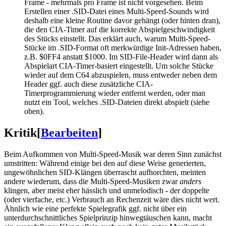
Frame - mehrmals pro Frame ist nicht vorgesehen. Beim
Erstellen einer .SID-Datei eines Multi-Speed-Sounds wird
deshalb eine kleine Routine davor gehängt (oder hinten dran),
die den CIA-Timer auf die korrekte Abspielgeschwindigkeit
des Stücks einstellt. Das erklärt auch, warum Multi-Speed-
Stücke im .SID-Format oft merkwürdige Init-Adressen haben,
z.B. $0FF4 anstatt $1000. Im SID-File-Header wird dann als
Abspielart CIA-Timer-basiert eingestellt. Um solche Stücke
wieder auf dem C64 abzuspielen, muss entweder neben dem
Header ggf. auch diese zusätzliche CIA-
Timerprogrammierung wieder entfernt werden, oder man
nutzt ein Tool, welches .SID-Dateien direkt abspielt (siehe
oben).
Kritik
[
Bearbeiten
]
Beim Aufkommen von Multi-Speed-Musik war deren Sinn zunächst
umstritten: Während einige bei den auf diese Weise generierten,
ungewöhnlichen SID-Klängen überrascht aufhorchten, meinten
andere wiederum, dass die Multi-Speed-Musiken zwar
anders
klingen, aber meist eher hässlich und unmelodisch - der doppelte
(oder vierfache, etc.) Verbrauch an Rechenzeit wäre dies nicht wert.
Ähnlich wie eine perfekte Spielegrafik ggf. nicht über ein
unterdurchschnittliches Spielprinzip hinwegtäuschen kann, macht