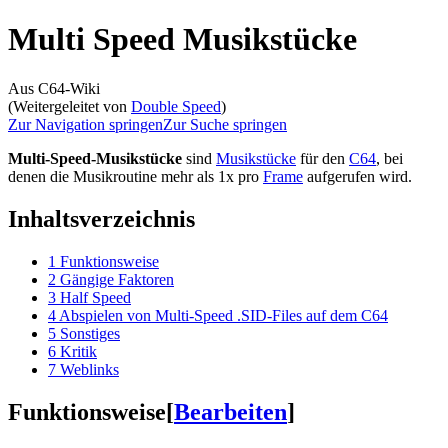
Multi Speed Musikstücke
Aus C64-Wiki
(Weitergeleitet von
Double Speed
)
Zur Navigation springen
Zur Suche springen
Multi-Speed-Musikstücke
sind
Musikstücke
für den
C64
, bei
denen die Musikroutine mehr als 1x pro
Frame
aufgerufen wird.
Inhaltsverzeichnis
1
Funktionsweise
2
Gängige Faktoren
3
Half Speed
4
Abspielen von Multi-Speed .SID-Files auf dem C64
5
Sonstiges
6
Kritik
7
Weblinks
Funktionsweise
[
Bearbeiten
]