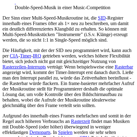
Double-Speed-Musik in einer Music-Competition
Der Sinn einer Multi-Speed-Musikroutine ist, die
SID
-Register
innerhalb eines Frames öfter als 1× neu zu beschreiben, um damit
ein deutlich differenziertes Klangbild zu erhalten. So können mit
Multi-Speed-Musikstücken "Instrumente" (i.S.v. Klänge) erzeugt
werden, die so nicht 1:1 in Single-Speed möglich sind.
Die Häufigkeit, mit der der SID neu programmiert wird, kann auch
per
CIA
-
Timer
-
IRQ
getrieben werden, welches höhere Flexibilität
bietet, sich jedoch nicht gut mit gleichzeitiger Nutzung von
Rasterzeilen-Interrupts
verträgt: Wenn beispielsweise eine
Rasterbar
angezeigt wird, kommt der Timer-Interrupt erst danach durch. Ließe
man den Interrupt parallel zu, würde das Zeitverhalten beeinflusst -
die Rasterbar würde flackern. Ein frame-basierter mehrfacher Aufruf
der Musikroutine stellt für Programmierer deshalb die optimale
Lösung dar, um volle Kontrolle über den Bildschirmaufbau zu
behalten, wobei die Aufrufe der Musikroutine idealerweise
gleichmäßig über den Frame verteilt sein sollten.
Aufgrund des innerhalb eines Frames mehrfachen und somit in der
Regel auch höheren Verbrauchs an
Rasterzeit
findet man Musiken
mit Double-Speed (oder höher) überwiegend in weniger
effektlastigen
Demoparts
. In
Spielen
werden sie sehr selten