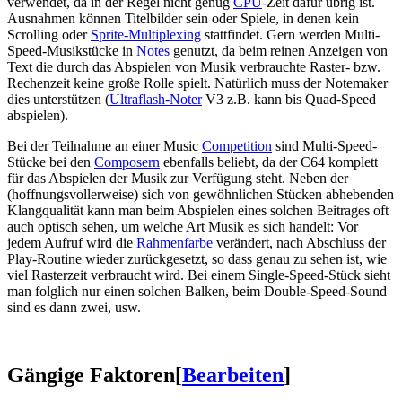
verwendet, da in der Regel nicht genug
CPU
-Zeit dafür übrig ist.
Ausnahmen können Titelbilder sein oder Spiele, in denen kein
Scrolling oder
Sprite-Multiplexing
stattfindet. Gern werden Multi-
Speed-Musikstücke in
Notes
genutzt, da beim reinen Anzeigen von
Text die durch das Abspielen von Musik verbrauchte Raster- bzw.
Rechenzeit keine große Rolle spielt. Natürlich muss der Notemaker
dies unterstützen (
Ultraflash-Noter
V3 z.B. kann bis Quad-Speed
abspielen).
Bei der Teilnahme an einer Music
Competition
sind Multi-Speed-
Stücke bei den
Composern
ebenfalls beliebt, da der C64 komplett
für das Abspielen der Musik zur Verfügung steht. Neben der
(hoffnungsvollerweise) sich von gewöhnlichen Stücken abhebenden
Klangqualität kann man beim Abspielen eines solchen Beitrages oft
auch optisch sehen, um welche Art Musik es sich handelt: Vor
jedem Aufruf wird die
Rahmenfarbe
verändert, nach Abschluss der
Play-Routine wieder zurückgesetzt, so dass genau zu sehen ist, wie
viel Rasterzeit verbraucht wird. Bei einem Single-Speed-Stück sieht
man folglich nur einen solchen Balken, beim Double-Speed-Sound
sind es dann zwei, usw.
Gängige Faktoren
[
Bearbeiten
]