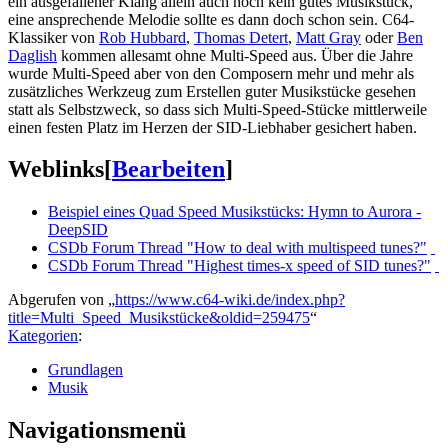
ein ausgefallener Klang allein auch noch kein gutes Musikstück,
eine ansprechende Melodie sollte es dann doch schon sein. C64-
Klassiker von
Rob Hubbard
,
Thomas Detert
,
Matt Gray
oder
Ben
Daglish
kommen allesamt ohne Multi-Speed aus. Über die Jahre
wurde Multi-Speed aber von den Composern mehr und mehr als
zusätzliches Werkzeug zum Erstellen guter Musikstücke gesehen
statt als Selbstzweck, so dass sich Multi-Speed-Stücke mittlerweile
einen festen Platz im Herzen der SID-Liebhaber gesichert haben.
Weblinks
[
Bearbeiten
]
Beispiel eines Quad Speed Musikstücks: Hymn to Aurora -
DeepSID
CSDb Forum Thread "How to deal with multispeed tunes?"
CSDb Forum Thread "Highest times-x speed of SID tunes?"
Abgerufen von „
https://www.c64-wiki.de/index.php?
title=Multi_Speed_Musikstücke&oldid=259475
“
Kategorien
:
Grundlagen
Musik
Navigationsmenü