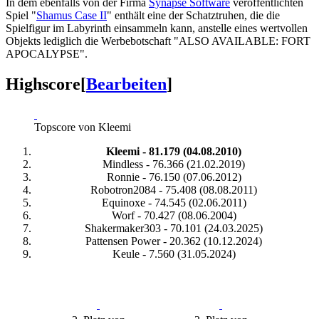
In dem ebenfalls von der Firma
Synapse Software
veröffentlichten
Spiel "
Shamus Case II
" enthält eine der Schatztruhen, die die
Spielfigur im Labyrinth einsammeln kann, anstelle eines wertvollen
Objekts lediglich die Werbebotschaft "ALSO AVAILABLE: FORT
APOCALYPSE".
Highscore
[
Bearbeiten
]
Topscore von Kleemi
Kleemi - 81.179 (04.08.2010)
Mindless - 76.366 (21.02.2019)
Ronnie - 76.150 (07.06.2012)
Robotron2084 - 75.408 (08.08.2011)
Equinoxe - 74.545 (02.06.2011)
Worf - 70.427 (08.06.2004)
Shakermaker303 - 70.101 (24.03.2025)
Pattensen Power - 20.362 (10.12.2024)
Keule - 7.560 (31.05.2024)