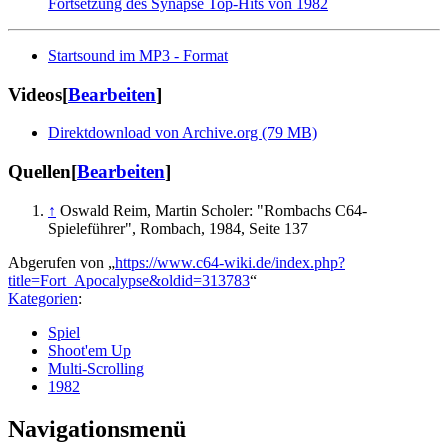
Fortsetzung des Synapse Top-Hits von 1982
Startsound im MP3 - Format
Videos
[
Bearbeiten
]
Direktdownload von Archive.org (79 MB)
Quellen
[
Bearbeiten
]
↑
Oswald Reim, Martin Scholer: "Rombachs C64-
Spieleführer", Rombach, 1984, Seite 137
Abgerufen von „
https://www.c64-wiki.de/index.php?
title=Fort_Apocalypse&oldid=313783
“
Kategorien
:
Spiel
Shoot'em Up
Multi-Scrolling
1982
Navigationsmenü