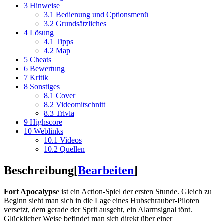
3
Hinweise
3.1
Bedienung und Optionsmenü
3.2
Grundsätzliches
4
Lösung
4.1
Tipps
4.2
Map
5
Cheats
6
Bewertung
7
Kritik
8
Sonstiges
8.1
Cover
8.2
Videomitschnitt
8.3
Trivia
9
Highscore
10
Weblinks
10.1
Videos
10.2
Quellen
Beschreibung
[
Bearbeiten
]
Fort Apocalyps
e ist ein Action-Spiel der ersten Stunde. Gleich zu
Beginn sieht man sich in die Lage eines Hubschrauber-Piloten
versetzt, dem gerade der Sprit ausgeht, ein Alarmsignal tönt.
Glücklicher Weise befindet man sich direkt über einer