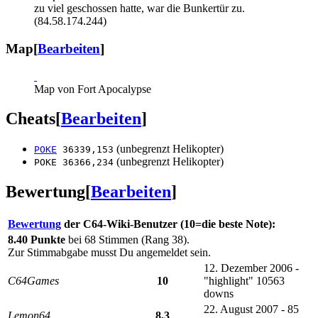
zu viel geschossen hatte, war die Bunkertür zu.
(84.58.174.244)
Map
[
Bearbeiten
]
Map von Fort Apocalypse
Cheats
[
Bearbeiten
]
(unbegrenzt Helikopter)
POKE
36339,153
(unbegrenzt Helikopter)
POKE 36366,234
Bewertung
[
Bearbeiten
]
Bewertung
der C64-Wiki-Benutzer (10=die beste Note):
8.40 Punkte
bei 68 Stimmen (Rang 38).
Zur Stimmabgabe musst Du angemeldet sein.
12. Dezember 2006 -
C64Games
10
"highlight" 10563
downs
22. August 2007 - 85
Lemon64
8,3