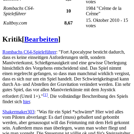
votes
Rombachs C64-
1984 "Crème de la
10
Spieleführer
Crème"
15. Oktober 2010 - 15
Kultboy.com
8,67
votes
Kritik
[
Bearbeiten
]
Rombachs C64-Spieleführer
: "Fort Apocalypse besticht dadurch,
dass es keine einseitigen Anforderungen stellt, sondern
Manövrierkunst, Schießgenauigkeit und eine gewisse Überlegung
hinsichtlich des Vorgehens entscheidend sind. Das Spiel nimmt
einen regelrecht gefangen, so dass man manchmal wirklich vergisst,
dass es sich nur um ein Spiel handelt. Der Schwierigkeitsgrad kann
durch An- und Abstellen der Gravitation verändert werden. Ein sehr
gutes Spiel, das vor allen Manövrierkünste mit dem Joystick
[
1
]
erfordert (Urteil 1+)."
. Die vollständige Beschreibung des Spiels
findet sich
hier
.
Shakermaker303
: "Was für ein Spiel *schwärm* Hier wird alles
vom Piloten abverlangt: Es darf (muss) geballert und gebombt
werden, aber genausogut will das Feintuning mit dem Heli gekonnt
sein. Außerdem muss man überlegen, wann man woher fliegt und
wie man vorgeht. Die Steuerung ist völlig ok und für's Steinzeitalter