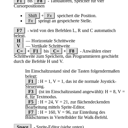
F1
bis
F8
- Tabulatoren, Speicher für vier
Cursorpositionen
Shift
+
F
x
speichert die Position.
F
x
springt an gespeicherte Stelle.
F7
- wird von den Befehlen L, R und C automatisch
belegt.
H
— Horizontale Schrittweite
V
— Vertikale Schrittweite
C=
+
F1
bis
C=
+
F8
- Anwählen einer
Schrittweite zum Speichern, das Programmieren geschieht
durch die Befehle H und V.
Im Einschaltzustand sind die Tasten folgendermaßen
belegt:
F1
: H = 1, V = 1, das ist die normale Joystick-
Steuerung.
F3
(ist im Einschaltzustand angewählt): H = 8, V =
8, für Textmodus.
F5
: H = 24, V = 21, zur flächendeckenden
Bearbeitung mittels Sprite-Editor.
F7
: H = 160, V = 96, zur Einteilung des
Bildschirmes in Viertelbilder für Walk-Befehl.
Space
- Sprite-Editor (siehe unten)