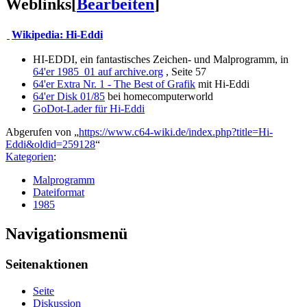
Weblinks
[
Bearbeiten
]
Wikipedia: Hi-Eddi
HI-EDDI, ein fantastisches Zeichen- und Malprogramm, in
64'er 1985_01 auf archive.org
, Seite 57
64'er Extra Nr. 1 - The Best of Grafik
mit Hi-Eddi
64'er Disk 01/85
bei homecomputerworld
GoDot-Lader für Hi-Eddi
Abgerufen von „
https://www.c64-wiki.de/index.php?title=Hi-
Eddi&oldid=259128
“
Kategorien
:
Malprogramm
Dateiformat
1985
Navigationsmenü
Seitenaktionen
Seite
Diskussion