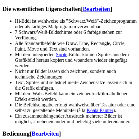
Die wesentlichen Eigenschaften
[
Bearbeiten
]
Hi-Eddi ist wahlweise als "Schwarz/Weiß"-Zeichenprogramm
oder als farbiges Malprogramm verwendbar.
7 Schwarz/Weiß-Bildschirme oder 6 farbige stehen zur
Verfügung.
Alle Standardbefehle wie Draw, Line, Rectangle, Circle,
Paint, Move und Text sind vorhanden.
Mit dem integrierten
Sprite
-Editor können Sprites aus dem
Grafikbild heraus kopiert und woanders wieder eingefügt
werden.
Nicht nur Bilder lassen sich zeichnen, sondern auch
technische Zeichnungen.
Text, Sprites und selbstdefinierte Zeichensätze lassen sich in
die Grafik einfügen.
Mit dem Walk-Befehl kann ein zeichentrickfilm-ähnlicher
Effekt erzielt werden.
Die Befehlseingabe erfolgt wahlweise über Tastatur oder eine
selbst zu gestaltende Menütafel (à la
Koala Painter
).
Ein zusammenhängender Ausdruck mehrerer Bilder ist
möglich, 2 nebeneinander und beliebig viele untereinander.
Bedienung
[
Bearbeiten
]