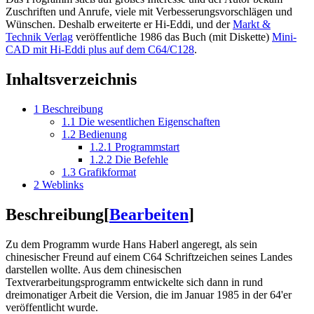
Zuschriften und Anrufe, viele mit Verbesserungsvorschlägen und
Wünschen. Deshalb erweiterte er Hi-Eddi, und der
Markt &
Technik Verlag
veröffentliche 1986 das Buch (mit Diskette)
Mini-
CAD mit Hi-Eddi plus auf dem C64/C128
.
Inhaltsverzeichnis
1
Beschreibung
1.1
Die wesentlichen Eigenschaften
1.2
Bedienung
1.2.1
Programmstart
1.2.2
Die Befehle
1.3
Grafikformat
2
Weblinks
Beschreibung
[
Bearbeiten
]
Zu dem Programm wurde Hans Haberl angeregt, als sein
chinesischer Freund auf einem C64 Schriftzeichen seines Landes
darstellen wollte. Aus dem chinesischen
Textverarbeitungsprogramm entwickelte sich dann in rund
dreimonatiger Arbeit die Version, die im Januar 1985 in der 64'er
veröffentlicht wurde.