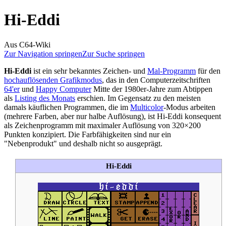
Hi-Eddi
Aus C64-Wiki
Zur Navigation springen
Zur Suche springen
Hi-Eddi
ist ein sehr bekanntes Zeichen- und
Mal-Programm
für den
hochauflösenden Grafikmodus
, das in den Computerzeitschriften
64'er
und
Happy Computer
Mitte der 1980er-Jahre zum Abtippen
als
Listing des Monats
erschien. Im Gegensatz zu den meisten
damals käuflichen Programmen, die im
Multicolor
-Modus arbeiten
(mehrere Farben, aber nur halbe Auflösung), ist Hi-Eddi konsequent
als Zeichenprogramm mit maximaler Auflösung von 320×200
Punkten konzipiert. Die Farbfähigkeiten sind nur ein
"Nebenprodukt" und deshalb nicht so ausgeprägt.
Hi-Eddi