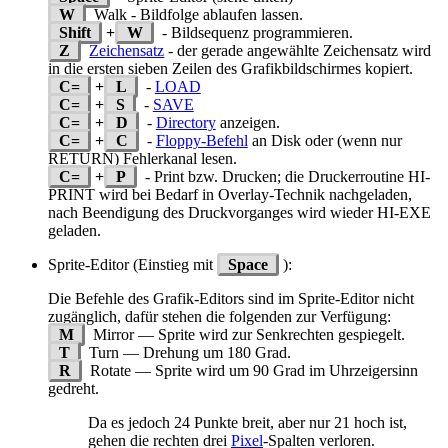
W
Walk - Bildfolge ablaufen lassen.
Shift
+
W
- Bildsequenz programmieren.
Z
Zeichensatz
- der gerade angewählte Zeichensatz wird
in die ersten sieben Zeilen des Grafikbildschirmes kopiert.
C=
+
L
-
LOAD
C=
+
S
-
SAVE
C=
+
D
-
Directory
anzeigen.
C=
+
C
-
Floppy-Befehl
an Disk oder (wenn nur
RETURN) Fehlerkanal lesen.
C=
+
P
- Print bzw. Drucken; die Druckerroutine HI-
PRINT wird bei Bedarf in Overlay-Technik nachgeladen,
nach Beendigung des Druckvorganges wird wieder HI-EXE
geladen.
Sprite-Editor (Einstieg mit
Space
):
Die Befehle des Grafik-Editors sind im Sprite-Editor nicht
zugänglich, dafür stehen die folgenden zur Verfügung:
M
Mirror — Sprite wird zur Senkrechten gespiegelt.
T
Turn — Drehung um 180 Grad.
R
Rotate — Sprite wird um 90 Grad im Uhrzeigersinn
gedreht.
Da es jedoch 24 Punkte breit, aber nur 21 hoch ist,
gehen die rechten drei
Pixel
-Spalten verloren.