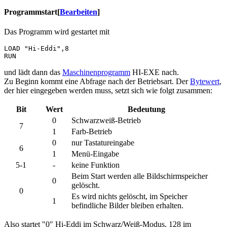
Programmstart
[
Bearbeiten
]
Das Programm wird gestartet mit
LOAD "Hi-Eddi",8

und lädt dann das
Maschinenprogramm
HI-EXE nach.
Zu Beginn kommt eine Abfrage nach der Betriebsart. Der
Bytewert
,
der hier eingegeben werden muss, setzt sich wie folgt zusammen:
Bit
Wert
Bedeutung
0
Schwarzweiß-Betrieb
7
1
Farb-Betrieb
0
nur Tastatureingabe
6
1
Menü-Eingabe
5-1
-
keine Funktion
Beim Start werden alle Bildschirmspeicher
0
gelöscht.
0
Es wird nichts gelöscht, im Speicher
1
befindliche Bilder bleiben erhalten.
Also startet "0" Hi-Eddi im Schwarz/Weiß-Modus, 128 im