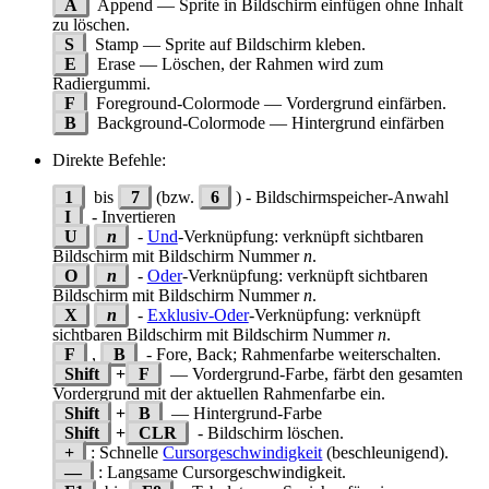
A
Append — Sprite in Bildschirm einfügen ohne Inhalt
zu löschen.
S
Stamp — Sprite auf Bildschirm kleben.
E
Erase — Löschen, der Rahmen wird zum
Radiergummi.
F
Foreground-Colormode — Vordergrund einfärben.
B
Background-Colormode — Hintergrund einfärben
Direkte Befehle:
1
bis
7
(bzw.
6
) - Bildschirmspeicher-Anwahl
I
- Invertieren
U
n
-
Und
-Verknüpfung: verknüpft sichtbaren
Bildschirm mit Bildschirm Nummer
n
.
O
n
-
Oder
-Verknüpfung: verknüpft sichtbaren
Bildschirm mit Bildschirm Nummer
n
.
X
n
-
Exklusiv-Oder
-Verknüpfung: verknüpft
sichtbaren Bildschirm mit Bildschirm Nummer
n
.
F
,
B
- Fore, Back; Rahmenfarbe weiterschalten.
Shift
+
F
— Vordergrund-Farbe, färbt den gesamten
Vordergrund mit der aktuellen Rahmenfarbe ein.
Shift
+
B
— Hintergrund-Farbe
Shift
+
CLR
- Bildschirm löschen.
+
: Schnelle
Cursorgeschwindigkeit
(beschleunigend).
—
: Langsame Cursorgeschwindigkeit.