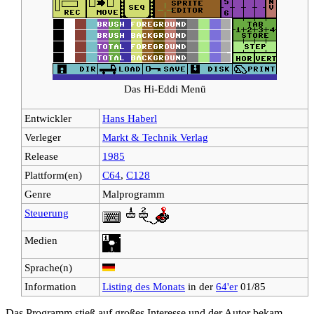
Das Hi-Eddi Menü
Entwickler
Hans Haberl
Verleger
Markt & Technik Verlag
Release
1985
Plattform(en)
C64
,
C128
Genre
Malprogramm
Steuerung
Medien
Sprache(n)
Information
Listing des Monats
in der
64'er
01/85
Das Programm stieß auf großes Interesse und der Autor bekam