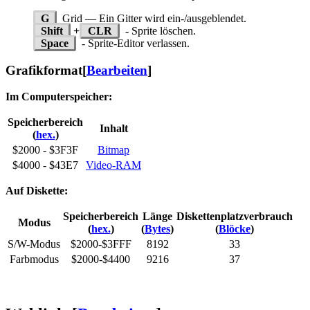
G
Grid — Ein Gitter wird ein-/ausgeblendet.
Shift
+
CLR
- Sprite löschen.
Space
- Sprite-Editor verlassen.
Grafikformat
[
Bearbeiten
]
Im Computerspeicher:
Speicherbereich
Inhalt
(
hex.
)
$2000 - $3F3F
Bitmap
$4000 - $43E7
Video-RAM
Auf Diskette:
Speicherbereich
Länge
Diskettenplatzverbrauch
Modus
(
hex.
)
(
Bytes
)
(
Blöcke
)
S/W-Modus
$2000-$3FFF
8192
33
Farbmodus
$2000-$4400
9216
37