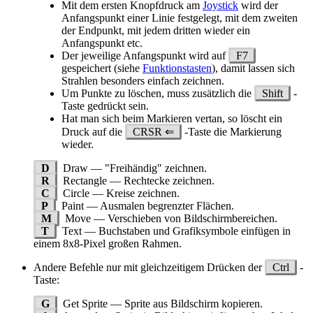
Mit dem ersten Knopfdruck am
Joystick
wird der
Anfangspunkt einer Linie festgelegt, mit dem zweiten
der Endpunkt, mit jedem dritten wieder ein
Anfangspunkt etc.
Der jeweilige Anfangspunkt wird auf
F7
gespeichert (siehe
Funktionstasten
), damit lassen sich
Strahlen besonders einfach zeichnen.
Um Punkte zu löschen, muss zusätzlich die
Shift
-
Taste gedrückt sein.
Hat man sich beim Markieren vertan, so löscht ein
Druck auf die
CRSR ⇐
-Taste die Markierung
wieder.
D
Draw — "Freihändig" zeichnen.
R
Rectangle — Rechtecke zeichnen.
C
Circle — Kreise zeichnen.
P
Paint — Ausmalen begrenzter Flächen.
M
Move — Verschieben von Bildschirmbereichen.
T
Text — Buchstaben und Grafiksymbole einfügen in
einem 8x8-Pixel großen Rahmen.
Andere Befehle nur mit gleichzeitigem Drücken der
Ctrl
-
Taste:
G
Get Sprite — Sprite aus Bildschirm kopieren.