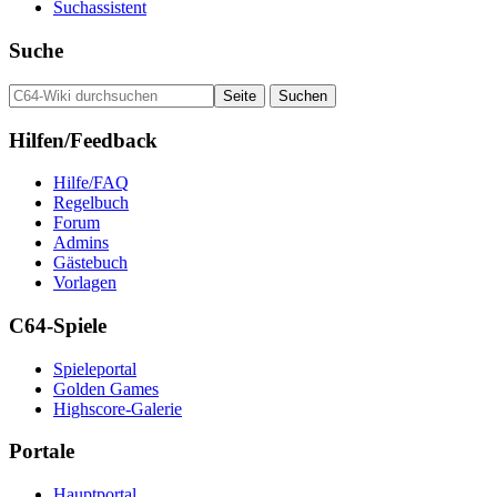
Suchassistent
Suche
Hilfen/Feedback
Hilfe/FAQ
Regelbuch
Forum
Admins
Gästebuch
Vorlagen
C64-Spiele
Spieleportal
Golden Games
Highscore-Galerie
Portale
Hauptportal