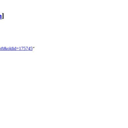
n
]
Soft&oldid=175745
“