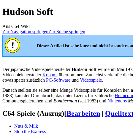
Hudson Soft
Aus C64-Wiki
Zur Navigation springen
Zur Suche springen
Dieser Artikel ist sehr kurz und nicht besonders au
Der japanische Videospielehersteller
Hudson Soft
wurde im Mai 1973
Videospielehersteller
Konami
übernommen. Zunächst verkaufte die be
etwas später zusätzlich
PC
-
Software
und
Videospiele
.
Danach stellten sie selber eine Menge Videospiele für Konsolen her, 
1983) kam der Durchbruch, das unter Lizenz für zahlreiche
Heimcomp
Computerspielereihen sind
Bomberman
(seit 1983) und
Nintendos
Ma
C64-Spiele (Auszug)
[
Bearbeiten
|
Quelltex
Nuts & Milk
Stop the Express