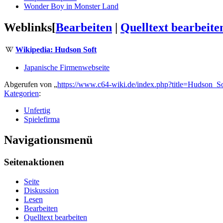
Wonder Boy in Monster Land
Weblinks
[
Bearbeiten
|
Quelltext bearbeite
Wikipedia: Hudson Soft
Japanische Firmenwebseite
Abgerufen von „
https://www.c64-wiki.de/index.php?title=Hudson_
Kategorien
:
Unfertig
Spielefirma
Navigationsmenü
Seitenaktionen
Seite
Diskussion
Lesen
Bearbeiten
Quelltext bearbeiten