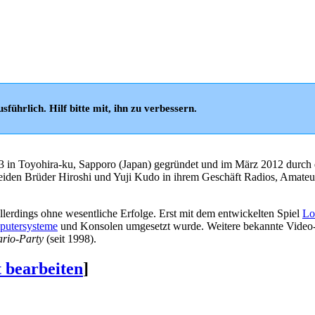
sführlich. Hilf bitte mit, ihn zu verbessern.
 in Toyohira-ku, Sapporo (Japan) gegründet und im März 2012 durch
iden Brüder Hiroshi und Yuji Kudo in ihrem Geschäft Radios, Amateu
allerdings ohne wesentliche Erfolge. Erst mit dem entwickelten Spiel
Lo
utersysteme
und Konsolen umgesetzt wurde. Weitere bekannte Video
rio-Party
(seit 1998).
t bearbeiten
]