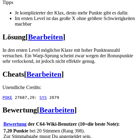
Tipps
Je komplizierter der Klax, desto mehr Punkte gibt es dafür.
Im ersten Level ist das große X ohne größere Schwierigkeiten
machbar
Lösung
[
Bearbeiten
]
In den ersten Level möglichst Klaxe mit hoher Punkteanzahl
versuchen. Ein Warp-Sprung scheint zwar wegen der Bonuspunkte
sehr verlockend, ist jedoch nicht effektiv genug.
Cheats
[
Bearbeiten
]
Unendliche Credits:
POKE
 27687,29: 
SYS
Bewertung
[
Bearbeiten
]
Bewertung
der C64-Wiki-Benutzer (10=die beste Note):
7.20 Punkte
bei 20 Stimmen (Rang 398).
Zur Stimmabgabe musst Du angemeldet sein.