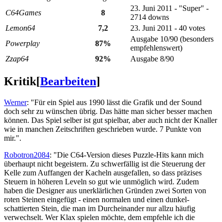
23. Juni 2011 - "Super" -
C64Games
8
2714 downs
Lemon64
7,2
23. Juni 2011 - 40 votes
Ausgabe 10/90 (besonders
Powerplay
87%
empfehlenswert)
Zzap64
92%
Ausgabe 8/90
Kritik
[
Bearbeiten
]
Werner
: "Für ein Spiel aus 1990 lässt die Grafik und der Sound
doch sehr zu wünschen übrig. Das hätte man sicher besser machen
können. Das Spiel selber ist gut spielbar, aber auch nicht der Knaller
wie in manchen Zeitschriften geschrieben wurde. 7 Punkte von
mir.".
Robotron2084
: "Die C64-Version dieses Puzzle-Hits kann mich
überhaupt nicht begeistern. Zu schwerfällig ist die Steuerung der
Kelle zum Auffangen der Kacheln ausgefallen, so dass präzises
Steuern in höheren Leveln so gut wie unmöglich wird. Zudem
haben die Designer aus unerklärlichen Gründen zwei Sorten von
roten Steinen eingefügt - einen normalen und einen dunkel-
schattierten Stein, die man im Durcheinander nur allzu häufig
verwechselt. Wer Klax spielen möchte, dem empfehle ich die