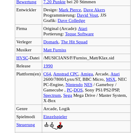
Bewertung
7.20 Punkte
bei 20 Stimmen
Entwickler
Design:
Mark Pierce
,
Dave Akers
Programmierung:
David Vout
, JJS
Grafik:
Dave Colledge
Firma
Original (Arcade):
Atari
Portierung:
Teque Software
Verleger
Domark
,
The Hit Squad
Musiker
Matt Furniss
HVSC
-Datei
/MUSICIANS/F/Furniss_Matt/Klax.sid
Release
1990
Plattform(en)
C64
,
Amstrad CPC
,
Amiga
, Arcade,
Atari
2600/7800/Lynx/ST, BBC Micro,
MSX
, NEC
PC-Engine,
Nintendo
NES
/ Gameboy /
Gamecube ,
PC
-
DOS
, Sony PS1/PS2/PSP,
Spectrum
,
Sega
Mega Drive / Master System,
X-Box
Genre
Arcade, Logik
Spielmodi
Einzelspieler
Steuerung