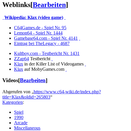
Weblinks
[
Bearbeiten
]
Wikipedia: Klax (video game)
C64Games.de - Spiel Nr. 95
Lemon64 - Spiel Nr. 1444
Gamebase64.com - Spiel Nr. 4141
Eintrag bei TheLegacy - 4687
Kultboy.com - Testbericht Nr. 1431
ZZap64
Testbericht
Klax
in der Killer List of Videogames
Klax
auf MobyGames.com
Videos
[
Bearbeiten
]
Abgerufen von „
https://www.c64-wiki.de/index.php?
title=Klax&oldid=265803
“
Kategorien
:
Spiel
1990
Arcade
Miscellaneous