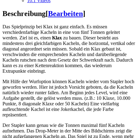
10.1
Videos
Beschreibung
[
Bearbeiten
]
Das Spielprinzip bei Klax ist ganz einfach. Es müssen
verschiedenfarbige Kacheln in eine von fünf Tonnen geleitet
werden. Ziel ist es, einen
Klax
zu bauen. Dieser besteht aus
mindestens drei gleichfarbigen Kacheln, die horizontal, vertikal oder
diagonal angeordnet sein müssen. Sobald ein Klax gebaut ist,
verschwinden die entsprechenden Kacheln und darüberliegende
Kacheln rutschen nach dem Gesetz der Schwerkraft nach. Dadurch
kann es zu einer Kettenreaktion kommen, das wiederum
Extrapunkte einbringt.
Mit Hilfe der Wurfoption können Kacheln wieder vom Stapler hoch
geworfen werden. Hier ist jedoch Vorsicht geboten, da die Kacheln
natürlich wieder runter fallen. Am Beginn jedes Level, wird eine
Aufgabe gestellt, die gelöst werden muss. (z.B.: 10 Klaxe, 10.000
Punkte, 8 diagonale Klaxe oder 50 Kacheln) Eine vielfarbig
aufleuchtende Kachel ist eine Jokerkachel, die jede Farbe
repräsentiert.
Der Stapler kann genau wie die Tonnen maximal fünf Kacheln
aufnehmen. Das Drop-Meter in der Mitte des Bildschirms zeigt die
nicht aufgefangenen Kacheln an. Das Spiel ist zu Ende, wenn mehr