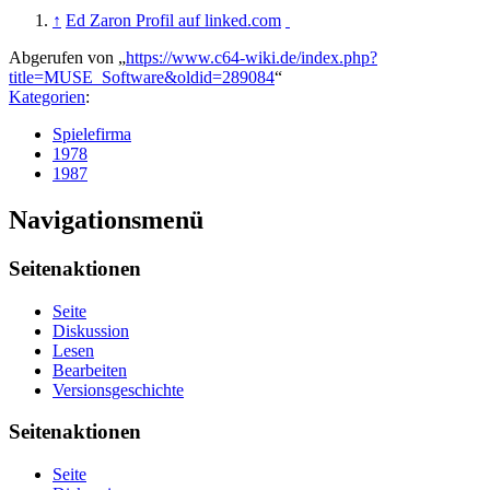
↑
Ed Zaron Profil auf linked.com
Abgerufen von „
https://www.c64-wiki.de/index.php?
title=MUSE_Software&oldid=289084
“
Kategorien
:
Spielefirma
1978
1987
Navigationsmenü
Seitenaktionen
Seite
Diskussion
Lesen
Bearbeiten
Versionsgeschichte
Seitenaktionen
Seite