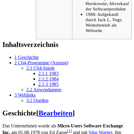
Herskowitz; Abverkauf
der Softwareprodukte
1988: Aufgekauft
durch Jack L. Vogt;
Weiterbetrieb als
Webseite
Inhaltsverzeichnis
1
Geschichte
2
C64-Programme (Auszug)
2.1
C64-Spiele
2.1.1
1983
2.1.2
1984
2.1.3
1985
2.2
Anwendungen
3
Weblinks
3.1
Quellen
Geschichte
[
Bearbeiten
]
Das Unternehmen wurde als
Micro Users Software Exchange
[
1
]
Inc.
am 01.08.1978 von Ed Zaron
und mit
Silas Warner
, Jim