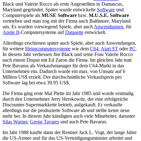
Black und Valerie Rocco als erste Angestellten in Damascus,
Maryland gegründet. Später wurde entwickelte
Software
und
Computerspiele als
MUSE Software
bzw.
M.U.S.E. Software
vertrieben und man zog mit der Firma nach Baltimore, Maryland
um. Es wurden vorwiegend Spiele, aber auch
Anwendungen
, für
Apple II
-Computersysteme auf
Datasette
entwickelt.
Allerdings erschienen später auch Spiele, aber auch Anwendungen,
für weitere
Heimcomputersysteme
wie dem
C64
,
Atari ST
oder
PC
.
In diesem Jahr verliessen Jim Black und seine Frau Valerie Rocco
nach einem Disput mit Ed Zaron die Firma. Im gleichen Jahr tratt
Pete Bavarus als Verkaufsmanager für dem C64-Markt in das
Unternehmen ein. Dadurch wurde ein max. von Umsatz auf 6
Million US$ erzielt. Der durchschnittliche Verkaufspreis pro
Software lag bei etwa 39.95 US$.
Die Firma ging erste Mal Pleite im Jahr 1985 und wurde erstmalig
durch den Unternehmer Jerry Herskowitz, der eine erfolgreiche
Discounter-Supermarkkette betrieb, aufgekauft. Er verkaufte
allerdings nur die produzierte Software ab und stellte keine neue
mehr her. In diesem Jahr kündigten auch viele Mitarbeiter, darunter
Silas Warner
,
Gregg Tavares
und auch Pete Bavarus.
Im Jahr 1988 kaufte dann der Rentner Jack L. Vogt, der lange Jahre
die US-Armee und für das US-Verteidigungsminister arbeitet und