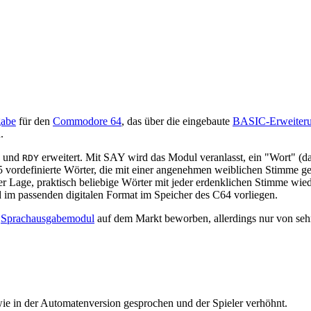
gabe
für den
Commodore 64
, das über die eingebaute
BASIC-Erweiter
.
und
erweitert. Mit SAY wird das Modul veranlasst, ein "Wort" (d
RDY
35 vordefinierte Wörter, die mit einer angenehmen weiblichen Stimme g
er Lage, praktisch beliebige Wörter mit jeder erdenklichen Stimme wie
d im passenden digitalen Format im Speicher des C64 vorliegen.
s
Sprachausgabemodul
auf dem Markt beworben, allerdings nur von seh
ie in der Automatenversion gesprochen und der Spieler verhöhnt.