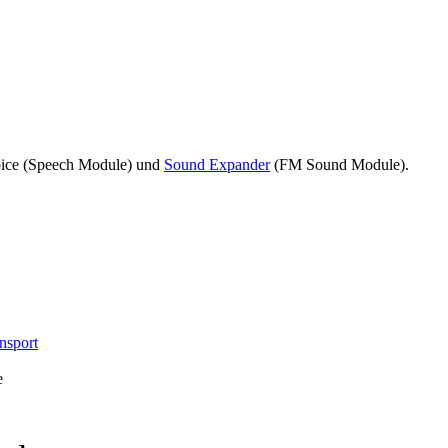
ice
(Speech Module) und
Sound Expander
(FM Sound Module).
nsport
e