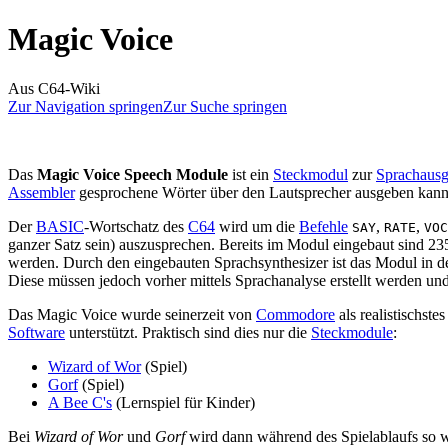
Magic Voice
Aus C64-Wiki
Zur Navigation springen
Zur Suche springen
Das
Magic Voice Speech Module
ist ein
Steckmodul
zur
Sprachaus
Assembler
gesprochene Wörter über den Lautsprecher ausgeben kann
Der
BASIC
-Wortschatz des
C64
wird um die
Befehle
,
,
SAY
RATE
VOC
ganzer Satz sein) auszusprechen. Bereits im Modul eingebaut sind 2
werden. Durch den eingebauten Sprachsynthesizer ist das Modul in d
Diese müssen jedoch vorher mittels Sprachanalyse erstellt werden un
Das Magic Voice wurde seinerzeit von
Commodore
als realistischste
Software
unterstützt. Praktisch sind dies nur die
Steckmodule
:
Wizard of Wor
(Spiel)
Gorf
(Spiel)
A Bee C's
(Lernspiel für Kinder)
Bei
Wizard of Wor
und
Gorf
wird dann während des Spielablaufs so w