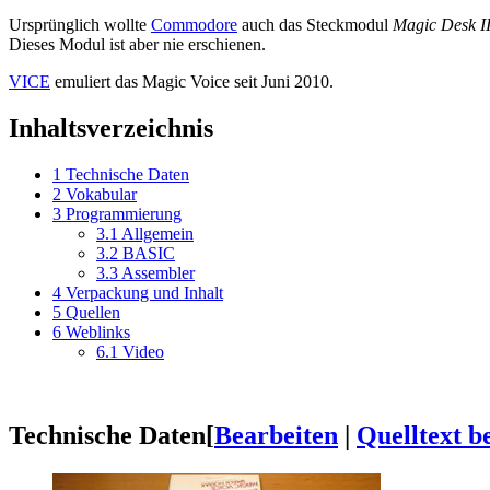
Ursprünglich wollte
Commodore
auch das Steckmodul
Magic Desk I
Dieses Modul ist aber nie erschienen.
VICE
emuliert das Magic Voice seit Juni 2010.
Inhaltsverzeichnis
1
Technische Daten
2
Vokabular
3
Programmierung
3.1
Allgemein
3.2
BASIC
3.3
Assembler
4
Verpackung und Inhalt
5
Quellen
6
Weblinks
6.1
Video
Technische Daten
[
Bearbeiten
|
Quelltext b