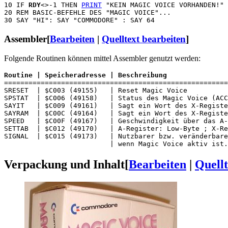
10 IF 
RDY
<>-1 THEN 
PRINT
 "KEIN MAGIC VOICE VORHANDEN!" 
20 REM BASIC-BEFEHLE DES "MAGIC VOICE"...

Assembler
[
Bearbeiten
|
Quelltext bearbeiten
]
Folgende Routinen können mittel Assembler genutzt werden:
Routine | Speicheradresse | Beschreibung
=======================================================
SRESET  | $C003 (49155)   | Reset Magic Voice

SPSTAT  | $C006 (49158)   | Status des Magic Voice (ACC
SAYIT   | $C009 (49161)   | Sagt ein Wort des X-Registe
SAYRAM  | $C00C (49164)   | Sagt ein Wort des X-Registe
SPEED   | $C00F (49167)   | Geschwindigkeit über das A-
SETTAB  | $C012 (49170)   | A-Register: Low-Byte ; X-Re
SIGNAL  | $C015 (49173)   | Nutzbarer bzw. veränderbare
Verpackung und Inhalt
[
Bearbeiten
|
Quellt