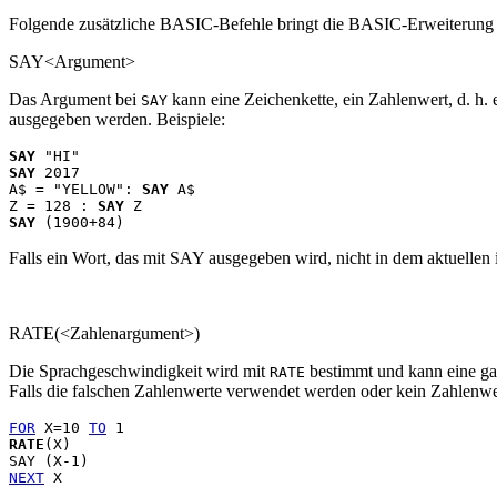
Folgende zusätzliche BASIC-Befehle bringt die BASIC-Erweiterung 
SAY<Argument>
Das Argument bei
kann eine Zeichenkette, ein Zahlenwert, d. h. 
SAY
ausgegeben werden. Beispiele:
SAY
SAY
 2017

A$ = "YELLOW": 
SAY
 A$

Z = 128 : 
SAY
SAY
Falls ein Wort, das mit SAY ausgegeben wird, nicht in dem aktuellen
RATE(<Zahlenargument>)
Die Sprachgeschwindigkeit wird mit
bestimmt und kann eine gan
RATE
Falls die falschen Zahlenwerte verwendet werden oder kein Zahlenwe
FOR
 X=10 
TO
RATE
(X)      

NEXT