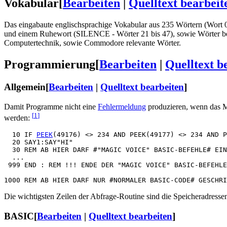
Vokabular
[
Bearbeiten
|
Quelltext bearbeit
Das eingabaute englischsprachige Vokabular aus 235 Wörtern (Wort 0 
und einem Ruhewort (SILENCE - Wörter 21 bis 47), sowie Wörter bes
Computertechnik, sowie Commodore relevante Wörter.
Programmierung
[
Bearbeiten
|
Quelltext b
Allgemein
[
Bearbeiten
|
Quelltext bearbeiten
]
Damit Programme nicht eine
Fehlermeldung
produzieren, wenn das Ma
[
1
]
werden:
  10 IF 
PEEK
(49176) <> 234 AND PEEK(49177) <> 234 AND P
  20 SAY1:SAY"HI"

  30 REM AB HIER DARF #"MAGIC VOICE" BASIC-BEFEHLE# EIN
  ...

 999 END : REM !!! ENDE DER "MAGIC VOICE" BASIC-BEFEHLE
Die wichtigsten Zeilen der Abfrage-Routine sind die Speicheradres
BASIC
[
Bearbeiten
|
Quelltext bearbeiten
]