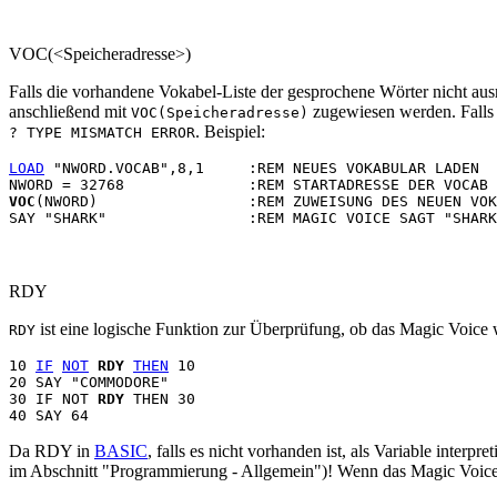
VOC(<Speicheradresse>)
Falls die vorhandene Vokabel-Liste der gesprochene Wörter nicht au
anschließend mit
zugewiesen werden. Falls h
VOC(Speicheradresse)
. Beispiel:
? TYPE MISMATCH ERROR
LOAD
 "NWORD.VOCAB",8,1     :REM NEUES VOKABULAR LADEN

VOC
(NWORD)                 :REM ZUWEISUNG DES NEUEN VOK
RDY
ist eine logische Funktion zur Überprüfung, ob das Magic Voice wi
RDY
10 
IF
NOT
RDY
THEN
 10 

20 SAY "COMMODORE" 

30 IF NOT 
RDY
 THEN 30 

Da RDY in
BASIC
, falls es nicht vorhanden ist, als Variable inter
im Abschnitt "Programmierung - Allgemein")! Wenn das Magic Voice 