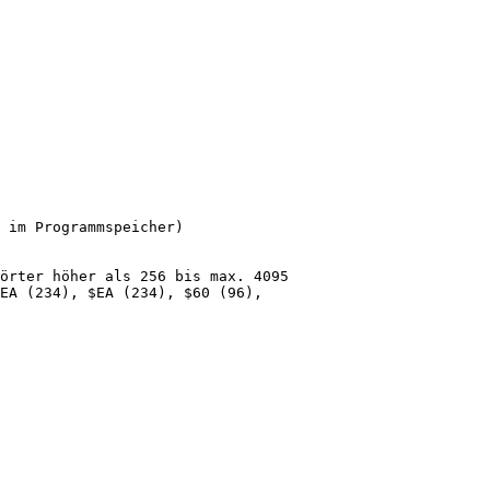
 im Programmspeicher)

örter höher als 256 bis max. 4095

EA (234), $EA (234), $60 (96), 
