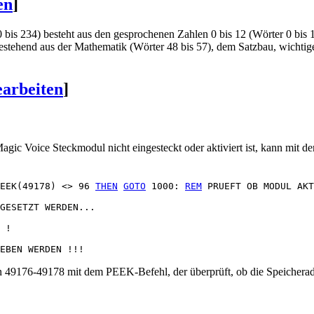
en
]
bis 234) besteht aus den gesprochenen Zahlen 0 bis 12 (Wörter 0 bis 1
tehend aus der Mathematik (Wörter 48 bis 57), dem Satzbau, wichtige 
earbeiten
]
gic Voice Steckmodul nicht eingesteckt oder aktiviert ist, kann mit 
EEK(49178) <> 96 
THEN
GOTO
 1000: 
REM
 PRUEFT OB MODUL AKT
GESETZT WERDEN...

 ! 

sen 49176-49178 mit dem PEEK-Befehl, der überprüft, ob die Speichera