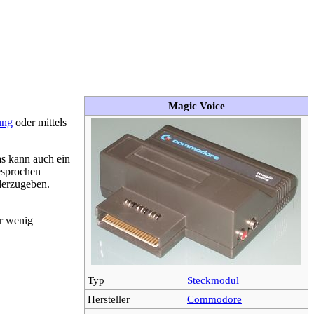
Magic Voice
ung
oder mittels
as kann auch ein
esprochen
derzugeben.
r wenig
Typ
Steckmodul
Hersteller
Commodore