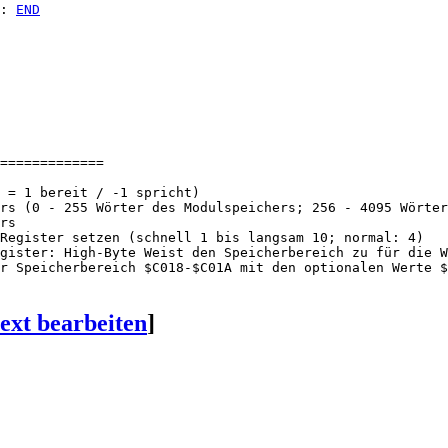
: 
END
=============

 = 1 bereit / -1 spricht)

rs (0 - 255 Wörter des Modulspeichers; 256 - 4095 Wörter
rs

Register setzen (schnell 1 bis langsam 10; normal: 4) 

gister: High-Byte Weist den Speicherbereich zu für die W
r Speicherbereich $C018-$C01A mit den optionalen Werte $
ext bearbeiten
]