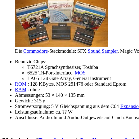
Die
Commodore
-Steckmodule: SFX
Sound Sampler
,
Magic Vo
Benutzte Chips:
T6721A Sprachsynthesizer, Toshiba
6525 Tri-Port-Interface,
MOS
LA05-124 Gate Array, General Instrument
ROM
: 128 KBytes, MOS 251476 oder Standard Eprom
RAM
: ohne
Abmessungen: 53 × 140 × 135 mm
Gewicht: 315 g
Stromversorgung: 5 V Gleichspannung aus dem C64-
Expansio
Leistungsaufnahme: ca. ?? W
Anschlüsse: Audio-In und Audio-Out jeweils auf Cinch-Buchs