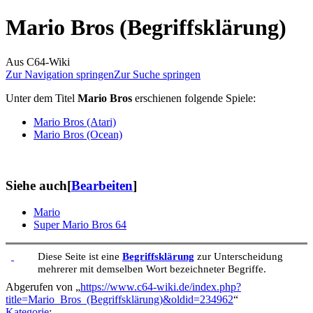
Mario Bros (Begriffsklärung)
Aus C64-Wiki
Zur Navigation springen
Zur Suche springen
Unter dem Titel
Mario Bros
erschienen folgende Spiele:
Mario Bros (Atari)
Mario Bros (Ocean)
Siehe auch
[
Bearbeiten
]
Mario
Super Mario Bros 64
Diese Seite ist eine
Begriffsklärung
zur Unterscheidung
mehrerer mit demselben Wort bezeichneter Begriffe.
Abgerufen von „
https://www.c64-wiki.de/index.php?
title=Mario_Bros_(Begriffsklärung)&oldid=234962
“
Kategorie
: