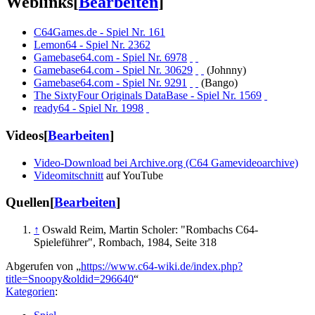
Weblinks
[
Bearbeiten
]
C64Games.de - Spiel Nr. 161
Lemon64 - Spiel Nr. 2362
Gamebase64.com - Spiel Nr. 6978
Gamebase64.com - Spiel Nr. 30629
(Johnny)
Gamebase64.com - Spiel Nr. 9291
(Bango)
The SixtyFour Originals DataBase - Spiel Nr. 1569
ready64 - Spiel Nr. 1998
Videos
[
Bearbeiten
]
Video-Download bei Archive.org (C64 Gamevideoarchive)
Videomitschnitt
auf YouTube
Quellen
[
Bearbeiten
]
↑
Oswald Reim, Martin Scholer: "Rombachs C64-
Spieleführer", Rombach, 1984, Seite 318
Abgerufen von „
https://www.c64-wiki.de/index.php?
title=Snoopy&oldid=296640
“
Kategorien
: