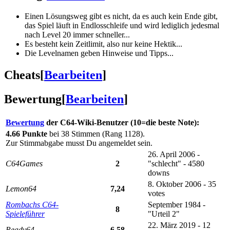
Einen Lösungsweg gibt es nicht, da es auch kein Ende gibt,
das Spiel läuft in Endlosschleife und wird lediglich jedesmal
nach Level 20 immer schneller...
Es besteht kein Zeitlimit, also nur keine Hektik...
Die Levelnamen geben Hinweise und Tipps...
Cheats
[
Bearbeiten
]
Bewertung
[
Bearbeiten
]
Bewertung
der C64-Wiki-Benutzer (10=die beste Note):
4.66 Punkte
bei 38 Stimmen (Rang 1128).
Zur Stimmabgabe musst Du angemeldet sein.
26. April 2006 -
C64Games
2
"schlecht" - 4580
downs
8. Oktober 2006 - 35
Lemon64
7,24
votes
Rombachs C64-
September 1984 -
8
Spieleführer
"Urteil 2"
22. März 2019 - 12
Ready64
6,58