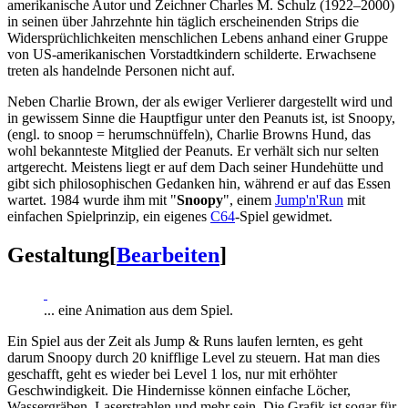
amerikanische Autor und Zeichner Charles M. Schulz (1922–2000)
in seinen über Jahrzehnte hin täglich erscheinenden Strips die
Widersprüchlichkeiten menschlichen Lebens anhand einer Gruppe
von US-amerikanischen Vorstadtkindern schilderte. Erwachsene
treten als handelnde Personen nicht auf.
Neben Charlie Brown, der als ewiger Verlierer dargestellt wird und
in gewissem Sinne die Hauptfigur unter den Peanuts ist, ist Snoopy,
(engl. to snoop = herumschnüffeln), Charlie Browns Hund, das
wohl bekannteste Mitglied der Peanuts. Er verhält sich nur selten
artgerecht. Meistens liegt er auf dem Dach seiner Hundehütte und
gibt sich philosophischen Gedanken hin, während er auf das Essen
wartet. 1984 wurde ihm mit "
Snoopy
", einem
Jump'n'Run
mit
einfachen Spielprinzip, ein eigenes
C64
-Spiel gewidmet.
Gestaltung
[
Bearbeiten
]
... eine Animation aus dem Spiel.
Ein Spiel aus der Zeit als Jump & Runs laufen lernten, es geht
darum Snoopy durch 20 knifflige Level zu steuern. Hat man dies
geschafft, geht es wieder bei Level 1 los, nur mit erhöhter
Geschwindigkeit. Die Hindernisse können einfache Löcher,
Wassergräben, Laserstrahlen und mehr sein. Die Grafik ist sogar für