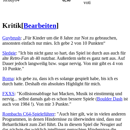
voti
Kritik
[
Bearbeiten
]
Guybrush
: „Für Kinder um die 8 Jahre zur Not zu gebrauchen,
ansonsten einfach nur mies. Ich gebe 2 von 10 Punkten“
Sledgie
: "Ich bin nicht ganz so hart, das Spiel ist durch aus auch für
alte
Retro-Fan
ab 40 nutzbar. Außerdem sieht es ganz nett aus. Auf
Dauer jedoch langweilig bzw. sogar nervig. Von mir gibt es 4 von
10 Punkte."
Borna
: ich gebe zu, dass ich es solange gespielt habe, bis ich es
durch hatte. Deshalb ein absolutes Highlight für mich.
FXXS
: "Kollisionsabfrage hat Macken, Musik ist einstimmig und
nervig... selbst damals gab es schon bessere Spiele (
Boulder Dash
ist
auch von 1984 !). Von mir 3 Punkte."
Rombachs C64-Spieleführer
: "Auch hier gilt, wie in vielen anderen
Programmen, in denen Hindernisse zu überwinden sind, dass nur
Beharrlichkeit zum Ziel führt. Da in diesem Spiel die Neugier auf
das nächste der wirklich intelligent gemachten Hindernisse die