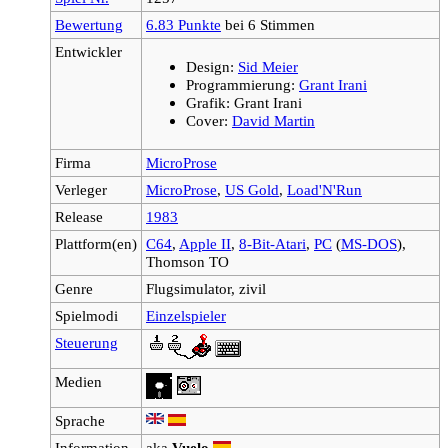
Bewertung
6.83 Punkte
bei 6 Stimmen
Entwickler
Design:
Sid Meier
Programmierung:
Grant Irani
Grafik: Grant Irani
Cover:
David Martin
Firma
MicroProse
Verleger
MicroProse
,
US Gold
,
Load'N'Run
Release
1983
Plattform(en)
C64
,
Apple II
,
8-Bit-Atari
,
PC
(
MS-DOS
),
Thomson TO
Genre
Flugsimulator, zivil
Spielmodi
Einzelspieler
Steuerung
Medien
Sprache
Information
aka
Vuelo