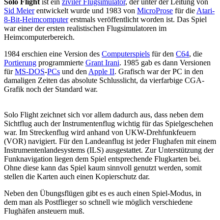
Solo Flight
ist ein
ziviler Flugsimulator
, der unter der Leitung von
Sid Meier
entwickelt wurde und 1983 von
MicroProse
für die
Atari-
8-Bit-Heimcomputer
erstmals veröffentlicht worden ist. Das Spiel
war einer der ersten realistischen Flugsimulatoren im
Heimcomputerbereich.
1984 erschien eine Version des
Computerspiels
für den
C64
, die
Portierung
programmierte
Grant Irani
. 1985 gab es dann Versionen
für
MS-DOS
-
PCs
und den
Apple II
. Grafisch war der PC in den
damaligen Zeiten das absolute Schlusslicht, da vierfarbige CGA-
Grafik noch der Standard war.
Solo Flight zeichnet sich vor allem dadurch aus, dass neben dem
Sichtflug auch der Instrumentenflug wichtig für das Spielgeschehen
war. Im Streckenflug wird anhand von UKW-Drehfunkfeuern
(VOR) navigiert. Für den Landeanflug ist jeder Flughafen mit einem
Instrumentenlandesystems (ILS) ausgestattet. Zur Unterstützung der
Funknavigation liegen dem Spiel entsprechende Flugkarten bei.
Ohne diese kann das Spiel kaum sinnvoll genutzt werden, somit
stellen die Karten auch einen Kopierschutz dar.
Neben den Übungsflügen gibt es es auch einen Spiel-Modus, in
dem man als Postflieger so schnell wie möglich verschiedene
Flughäfen ansteuern muß.