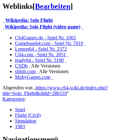
Weblinks
[
Bearbeiten
]
Wikipedia: Solo Flight
Wikipedia: Solo Flight (video game)
C64Games.de - Spiel Nr. 1065
Gamebase64.com - Spiel Nr. 7019
Lemon64 - Spiel Nr. 2372
C64.com - Spiel Nr. 2051
ready64 - Spiel Nr. 5190
CSDb
Alle Versionen
sfdob.com
Alle Versionen
MobyGames.com
Abgerufen von „
https://www.c64-wiki.de/index.php?
title=Solo_Flight&oldid=286110
“
Kategorien
:
Spiel
Flight (Civil)
Simulation
1983
Navigationsmenü