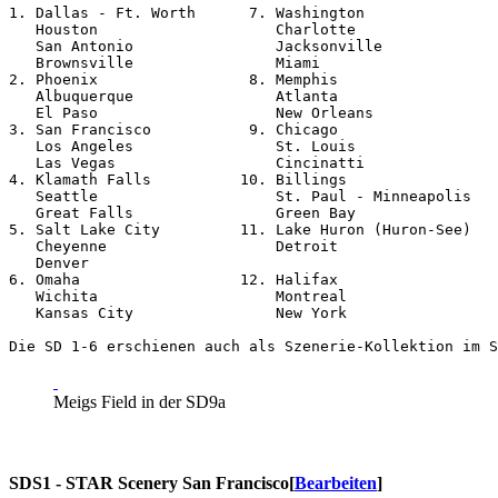
1. Dallas - Ft. Worth      7. Washington

   Houston                    Charlotte

   San Antonio                Jacksonville

   Brownsville                Miami

2. Phoenix                 8. Memphis

   Albuquerque                Atlanta

   El Paso                    New Orleans

3. San Francisco           9. Chicago

   Los Angeles                St. Louis

   Las Vegas                  Cincinatti

4. Klamath Falls          10. Billings

   Seattle                    St. Paul - Minneapolis

   Great Falls                Green Bay

5. Salt Lake City         11. Lake Huron (Huron-See)

   Cheyenne                   Detroit

   Denver                                     

6. Omaha                  12. Halifax

   Wichita                    Montreal

   Kansas City                New York
Meigs Field in der SD9a
SDS1 - STAR Scenery San Francisco
[
Bearbeiten
]