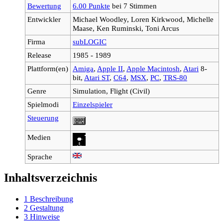
Bewertung
6.00 Punkte
bei 7 Stimmen
Entwickler
Michael Woodley, Loren Kirkwood, Michelle
Maase, Ken Ruminski, Toni Arcus
Firma
subLOGIC
Release
1985 - 1989
Plattform(en)
Amiga
,
Apple II
,
Apple Macintosh
,
Atari
8-
bit,
Atari ST
,
C64
,
MSX
,
PC
,
TRS-80
Genre
Simulation, Flight (Civil)
Spielmodi
Einzelspieler
Steuerung
Medien
Sprache
Inhaltsverzeichnis
1
Beschreibung
2
Gestaltung
3
Hinweise