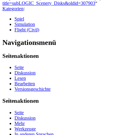
title=subLOGIC_Scenery_Disks&oldid=307903
“
Kategorien
:
Spiel
Simulation
Flight (Civil)
Navigationsmenü
Seitenaktionen
Seite
Diskussion
Lesen
Bearbeiten
Versionsgeschichte
Seitenaktionen
Seite
Diskussion
Mehr
Werkzeuge
In anderen Sprachen