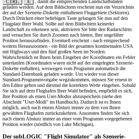
CTRL
E
, damit die entsprechenden Landschaftsdaten
geladen werden. Auf dem Bildschirm erscheint nun ein Verzeichnis
der auf der Szenerie-Diskette enthaltenen Fluggebiete (Sektoren).
Durch Drücken einer beliebigen Taste gelangen Sie nun auf den
Flugplatz Ihrer Wahl. Sollte auf dem Bildschirm keinerlei
Landschaft zu erkennen sein, aktivieren Sie bitte den Radarschirm
und versuchen Sie durch Zoomen nach hinten, Ihre ungefähre
Position herauszufinden. Eventuell erscheint - nach entsprechend
weitem Herauszoomen - ein Bild der gesamten kontinentalen USA
mit Highways und den fünf großen Seen im Norden:
Wahrscheinlich ist Ihnen beim Eingeben der Koordinaten ein Fehler
unterlaufen (Koordinaten waren nicht auf der eingelegten Szenerie-
Diskette enthalten), weswegen vom Programm automatisch die
Standard-Datenbank geladen wurde. Um wieder von dieser
Standard-Programmvorgabe wegzukommen, müssen Sie erneut in
den Editor gehen und diesmal die korrekten Werte eingeben. Sobald
Sie sich auf dem Flughafen Ihrer Wahl befinden, empfiehlt es sich,
Ihre Position als einen User-Modus abzuspeichern (siehe den
Abschnitt "User-Modi" im Handbuch). Dadurch ist es Ihnen
möglich, auch nach einem Absturz immer zu dem von Ihnen
gewählten Flughafen zurückzukehren. Ansonsten finden Sie sich
nach einem Absturz immer an einer vom Programm vorgegebenen
Position wieder (nördlich von Lake Michigan).
Der subLOGIC "Flight Simulator" als Szenerie-