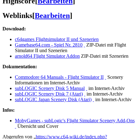
Highscore
[
Bearbeiten
]
Weblinks
[
Bearbeiten
]
Download:
c64games Flightsimulator II und Szenerien
Gamebase64.com - Spiel Nr. 2810
ZIP-Datei mit Flight
Simulator II und Szenerien
arnold64 Flight Simulator Addon
ZIP-Datei mit Szenerien
Dokumentation:
Commodore 64 Manuals - Flight Simulator II
Scenery
Informationen im Internet-Archiv
subLOGIC Scenery Disk 5 Manual
im Internet-Archiv
subLOGIC Scenery Disk 7 (Atari)
im Internet-Archiv
subLOGIC Japan Scenery Disk (Atari)
im Internet-Archiv
Infos:
MobyGames - subLogic's Flight Simulator Scenery Add-Ons
Übersicht und Cover
Abgerufen von „
https://www.c64-wiki.de/index.php?