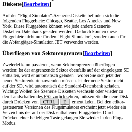
Diskette
[
Bearbeiten
]
Auf der "Flight Simulator"-Szenerie-Diskette befinden sich die
folgenden Fluggebiete: Chicago, Seattle, Los Angeles und New
York. Diese Fluggebiete können wie jede andere Szenerie-
Disketten-Datenbank geladen werden. Dadurch können diese
Fluggebiete nicht nur für den "Flight Simulator", sondern auch für
die Abfangjäger-Simulation JET verwendet werden.
Überfliegen von Sektorengrenzen
[
Bearbeiten
]
Zweierlei kann passieren, wenn Sektorengrenzen überflogen
werden: Ist der angrenzende Sektor ebenfalls auf der eingelegten SD
enthalten, wird er automatisch geladen - wobei Sie sich jetzt der
neuen Sektorenkarte zuwenden müssen. Ist der neue Sektor nicht
auf der SD, wird automatisch die Standard-Datenbank geladen.
Wichtig: Wollen Sie Szenerie-Disketten wechseln oder wieder zu
den Landschaften des FS2 zurückkehren, müssen Sie die neue Disk
durch Drücken von
CTRL
E
erneut laden. Bei den editor-
gesteuerten Versionen des Flugsimulators erscheint jetzt wieder ein
Verzeichnis der auf der Disk enthaltenen Fluggebiete: Durch
Drücken einer beliebigen Taste gelangen Sie wieder in den Flug-
Modus.