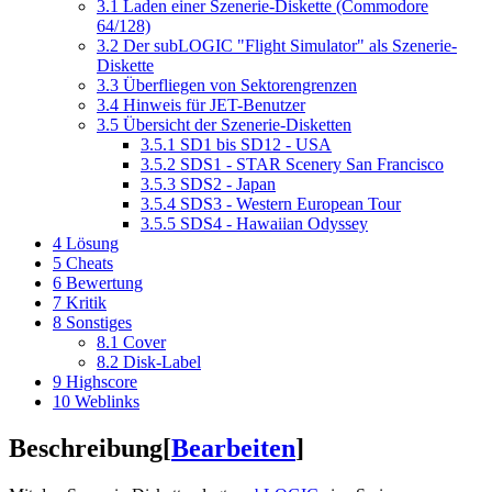
3.1
Laden einer Szenerie-Diskette (Commodore
64/128)
3.2
Der subLOGIC "Flight Simulator" als Szenerie-
Diskette
3.3
Überfliegen von Sektorengrenzen
3.4
Hinweis für JET-Benutzer
3.5
Übersicht der Szenerie-Disketten
3.5.1
SD1 bis SD12 - USA
3.5.2
SDS1 - STAR Scenery San Francisco
3.5.3
SDS2 - Japan
3.5.4
SDS3 - Western European Tour
3.5.5
SDS4 - Hawaiian Odyssey
4
Lösung
5
Cheats
6
Bewertung
7
Kritik
8
Sonstiges
8.1
Cover
8.2
Disk-Label
9
Highscore
10
Weblinks
Beschreibung
[
Bearbeiten
]