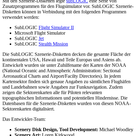
Mit den Szenerie-Disketten legte
subLOGIC
eine Serie von
Zusatzprogrammen für den Flugsimulator vor. SubLOGIC Szenerie-
Disketten können in Verbindung mit den folgenden Programmen
verwendet werden:
SubLOGIC
Flight Simulator II
Microsoft Flight Simulator
SubLOGIC
Jet
SubLOGIC
Stealth Mission
Die SubLOGIC Szenerie-Disketten decken die gesamte Fläche der
kontinentalen USA, Hawaii und Teile Europas und Asiens ab.
Entwickelt wurden sie unter Zuhilfename der Karten der NOAA
(National Oceanic and Atmospheric Administration: Sectional
Aeronautical Charts and Airport/Facilty Directories). In jedem
Kartensektor finden sich genaue Angaben zu sämtlichen Flughäfen
und Landebahnen sowie Angaben zur Funknavigation. Zudem
zeigen die Sektorenkarten alle für Piloten relevanten
topographischen Informationen und potentiellen Hindernisse. Die
Datenbasen für die Szenerie-Disketten wurden von diesen NOAA-
Sektorenkarten digitalisiert.
Das Entwickler-Team:
Scenery Disk Design, Tool Development:
Michael Woodley
Scenery Art:
Loren Kirkwood