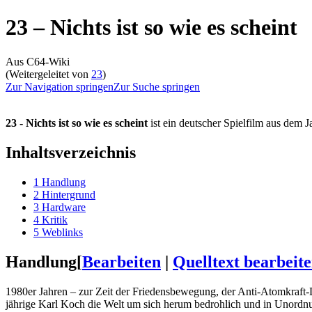
23 – Nichts ist so wie es scheint
Aus C64-Wiki
(Weitergeleitet von
23
)
Zur Navigation springen
Zur Suche springen
23 - Nichts ist so wie es scheint
ist ein deutscher Spielfilm aus dem J
Inhaltsverzeichnis
1
Handlung
2
Hintergrund
3
Hardware
4
Kritik
5
Weblinks
Handlung
[
Bearbeiten
|
Quelltext bearbeit
1980er Jahren – zur Zeit der Friedensbewegung, der Anti-Atomkraft-D
jährige Karl Koch die Welt um sich herum bedrohlich und in Unordnun