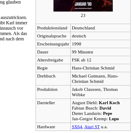
ung glauben
23
 auszutricksen.
ibt Karl immer
Produktionsland
Deutschland
inrausch vor
immen. Als das
Originalsprache
deutsch
 und nach dem
Erscheinungsjahr
1998
Dauer
99 Minuten
Altersfreigabe
FSK ab 12
Regie
Hans-Christian Schmid
Drehbuch
Michael Gutmann, Hans-
Christian Schmid
Produktion
Jakob Claussen, Thomas
Wöbke
Darsteller
August Diehl:
Karl Koch
Fabian Busch:
David
Dieter Landuris:
Pepe
Jan-Gregor Kremp:
Lupo
Hardware
SX64
,
Atari ST
u.a.