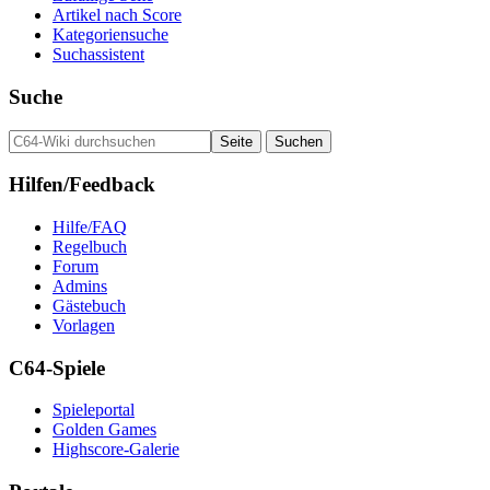
Artikel nach Score
Kategoriensuche
Suchassistent
Suche
Hilfen/Feedback
Hilfe/FAQ
Regelbuch
Forum
Admins
Gästebuch
Vorlagen
C64-Spiele
Spieleportal
Golden Games
Highscore-Galerie