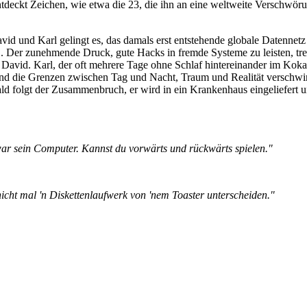
ntdeckt Zeichen, wie etwa die 23, die ihn an eine weltweite Verschwör
id und Karl gelingt es, das damals erst entstehende globale Datennetz
 Der zunehmende Druck, gute Hacks in fremde Systeme zu leisten, tre
David. Karl, der oft mehrere Tage ohne Schlaf hintereinander im Koka
 und die Grenzen zwischen Tag und Nacht, Traum und Realität verschw
n bald folgt der Zusammenbruch, er wird in ein Krankenhaus eingeliefert
r sein Computer. Kannst du vorwärts und rückwärts spielen."
nicht mal 'n Diskettenlaufwerk von 'nem Toaster unterscheiden."