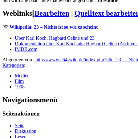
und wird alle paar Jahre mal wieder angeschaut.
10 Punkte
"
Weblinks
[
Bearbeiten
|
Quelltext bearbeite
Wikipedia: 23 – Nichts ist so wie es scheint
Über Karl Koch, Hagbard Celine und 23
Dokumentation über Karl Koch aka Hagbard Celine (Archive.
IMDB.com
Abgerufen von „
https://www.c64-wiki.de/index.php?title=23_–_Nic
Kategorien
:
Medien
Film
1998
Navigationsmenü
Seitenaktionen
Seite
Diskussion
Lesen