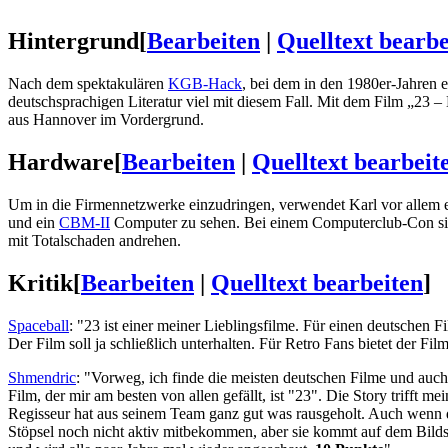
Hintergrund
[
Bearbeiten
|
Quelltext bearbe
Nach dem spektakulären
KGB-Hack
, bei dem in den 1980er-Jahren 
deutschsprachigen Literatur viel mit diesem Fall. Mit dem Film „23 – 
aus Hannover im Vordergrund.
Hardware
[
Bearbeiten
|
Quelltext bearbeit
Um in die Firmennetzwerke einzudringen, verwendet Karl vor allem 
und ein
CBM-II
Computer zu sehen. Bei einem Computerclub-Con s
mit Totalschaden andrehen.
Kritik
[
Bearbeiten
|
Quelltext bearbeiten
]
Spaceball
: "23 ist einer meiner Lieblingsfilme. Für einen deutschen F
Der Film soll ja schließlich unterhalten. Für Retro Fans bietet der Fi
Shmendric
: "Vorweg, ich finde die meisten deutschen Filme und auch 
Film, der mir am besten von allen gefällt, ist "23". Die Story triff
Regisseur hat aus seinem Team ganz gut was rausgeholt. Auch wenn de
Stöpsel noch nicht aktiv mitbekommen, aber sie kommt auf dem Bildschr