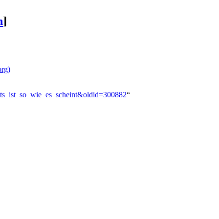
n
]
org)
hts_ist_so_wie_es_scheint&oldid=300882
“