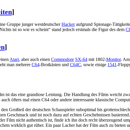
iten
]
eine Gruppe junger westdeutscher
Hacker
aufgrund Spionage-Tätigkeite
Nichts ist so wie es scheint“ stand jedoch erstmals die Figur des dem
Ch
en
]
einen
Atari
, aber auch einen
Commodore
SX-64
mit 1802-
Monitor
. Am
ieht man mehrere
C64
-Brotkästen und
C64C
, sowie einige
1541
-Flopp
ilm ist das eine grandiose Leistung. Die Handlung des Films weicht zwar
lm auch öfters mal einen C64 oder andere interessante klassische Comput
den Großteil der deutschen Schauspieler suboptimal bis grottenschlecht
t meinen Geschmack und ist noch dazu auf echten Geschehnissen basierend
r Film nicht authentisch ist, finde ich ihn doch recht überzeugend um
m wirklich gut rüber. Ein paar Lacher hat der Film auch zu bieten und 