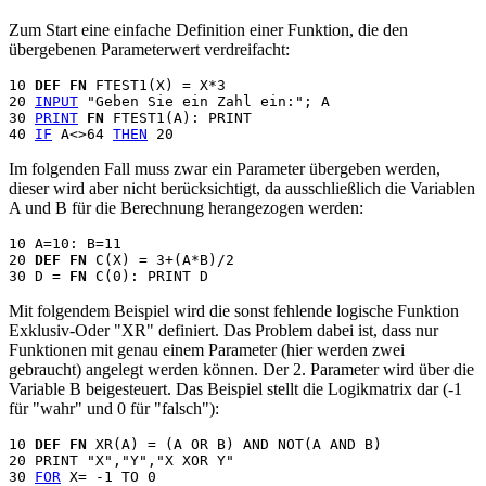
Zum Start eine einfache Definition einer Funktion, die den
übergebenen Parameterwert verdreifacht:
10 
DEF FN
 FTEST1(X) = X*3

20 
INPUT
 "Geben Sie ein Zahl ein:"; A

30 
PRINT
FN
 FTEST1(A): PRINT

40 
IF
 A<>64 
THEN
Im folgenden Fall muss zwar ein Parameter übergeben werden,
dieser wird aber nicht berücksichtigt, da ausschließlich die Variablen
A und B für die Berechnung herangezogen werden:
10 A=10: B=11

20 
DEF FN
 C(X) = 3+(A*B)/2

30 D = 
FN
Mit folgendem Beispiel wird die sonst fehlende logische Funktion
Exklusiv-Oder "XR" definiert. Das Problem dabei ist, dass nur
Funktionen mit genau einem Parameter (hier werden zwei
gebraucht) angelegt werden können. Der 2. Parameter wird über die
Variable B beigesteuert. Das Beispiel stellt die Logikmatrix dar (-1
für "wahr" und 0 für "falsch"):
10 
DEF FN
 XR(A) = (A OR B) AND NOT(A AND B)

20 PRINT "X","Y","X XOR Y"

30 
FOR
 X= -1 TO 0
