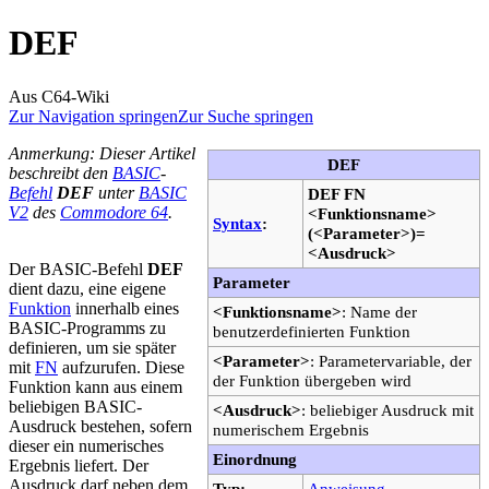
DEF
Aus C64-Wiki
Zur Navigation springen
Zur Suche springen
Anmerkung: Dieser Artikel
DEF
beschreibt den
BASIC
-
Befehl
DEF
unter
BASIC
DEF FN
V2
des
Commodore 64
.
<Funktionsname>
Syntax
:
(<Parameter>)=
<Ausdruck>
Der BASIC-Befehl
DEF
Parameter
dient dazu, eine eigene
Funktion
innerhalb eines
<Funktionsname>
: Name der
BASIC-Programms zu
benutzerdefinierten Funktion
definieren, um sie später
<Parameter>
: Parametervariable, der
mit
FN
aufzurufen. Diese
der Funktion übergeben wird
Funktion kann aus einem
beliebigen BASIC-
<Ausdruck>
: beliebiger Ausdruck mit
Ausdruck bestehen, sofern
numerischem Ergebnis
dieser ein numerisches
Einordnung
Ergebnis liefert. Der
Ausdruck darf neben dem
Typ:
Anweisung