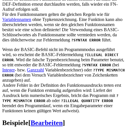
DEF-Definition erneut durchlaufen werden, falls wieder ein FN-
Aufruf erfolgen soll.
Für den Funktionsnamen gelten die gleichen Regeln wie für
Variablennamen
ohne Typkennzeichnung. Eine Funktion kann also
überschrieben werden, wenn sie den gleichen Funktionsnamen
besitzt wie eine schon definierte! Die Verwendung eines BASIC-
Schlüsselwortes als Funktionsname sollte vermieden werden, da
dies üblicherweise zur Fehlermeldung
führt.
?SYNTAX ERROR
Wenn der BASIC-Befehl nicht im Programmmodus ausgeführt
wird, so erscheint die BASIC-Fehlermeldung
?ILLEGAL DIRECT
. Wird die falsche Typenbezeichnung beim Parameter benutzt,
ERROR
so tritt entweder die BASIC-Fehlermeldung
(bei
?SYNTAX ERROR
Integer
- bzw.
Ganzzahl
Variablenbezeichner) oder
?TYPE MISMATCH
(bei dem Versuch Variablenbezeichner von Zeichenketten
ERROR
anzugeben) auf.
Andere Fehler in der Definition des Funktionsausdrucks treten erst
auf, wenn die Funktion erstmalig aufgerufen wird: Liefert der
Ausdruck kein numerisches Ergebnis, bricht das Programm mit
?
ab oder
TYPE MISMATCH ERROR
?ILLEGAL QUANTITY ERROR
beendet den Programmlauf, wenn ein Eingabeparameter einer
Funktionen keinen gültigen Wert aufweist).
Beispiele
[
Bearbeiten
]