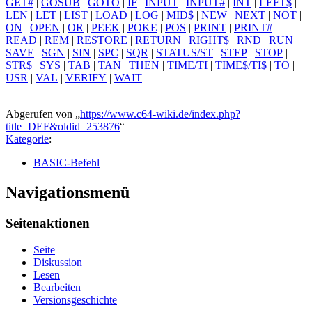
GET#
|
GOSUB
|
GOTO
|
IF
|
INPUT
|
INPUT#
|
INT
|
LEFT$
|
LEN
|
LET
|
LIST
|
LOAD
|
LOG
|
MID$
|
NEW
|
NEXT
|
NOT
|
ON
|
OPEN
|
OR
|
PEEK
|
POKE
|
POS
|
PRINT
|
PRINT#
|
READ
|
REM
|
RESTORE
|
RETURN
|
RIGHT$
|
RND
|
RUN
|
SAVE
|
SGN
|
SIN
|
SPC
|
SQR
|
STATUS/ST
|
STEP
|
STOP
|
STR$
|
SYS
|
TAB
|
TAN
|
THEN
|
TIME/TI
|
TIME$/TI$
|
TO
|
USR
|
VAL
|
VERIFY
|
WAIT
Abgerufen von „
https://www.c64-wiki.de/index.php?
title=DEF&oldid=253876
“
Kategorie
:
BASIC-Befehl
Navigationsmenü
Seitenaktionen
Seite
Diskussion
Lesen
Bearbeiten
Versionsgeschichte