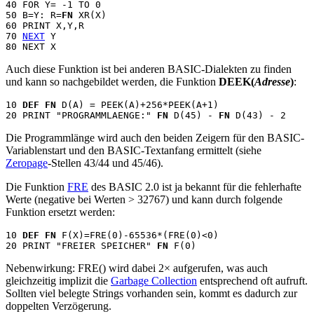
40 FOR Y= -1 TO 0

50 B=Y: R=
FN
 XR(X)

60 PRINT X,Y,R

70 
NEXT
 Y

Auch diese Funktion ist bei anderen BASIC-Dialekten zu finden
und kann so nachgebildet werden, die Funktion
DEEK(
Adresse
)
:
10 
DEF FN
 D(A) = PEEK(A)+256*PEEK(A+1)

20 PRINT "PROGRAMMLAENGE:" 
FN
 D(45) - 
FN
Die Programmlänge wird auch den beiden Zeigern für den BASIC-
Variablenstart und den BASIC-Textanfang ermittelt (siehe
Zeropage
-Stellen 43/44 und 45/46).
Die Funktion
FRE
des BASIC 2.0 ist ja bekannt für die fehlerhafte
Werte (negative bei Werten > 32767) und kann durch folgende
Funktion ersetzt werden:
10 
DEF FN
 F(X)=FRE(0)-65536*(FRE(0)<0)

20 PRINT "FREIER SPEICHER" 
FN
Nebenwirkung: FRE() wird dabei 2× aufgerufen, was auch
gleichzeitig implizit die
Garbage Collection
entsprechend oft aufruft.
Sollten viel belegte Strings vorhanden sein, kommt es dadurch zur
doppelten Verzögerung.