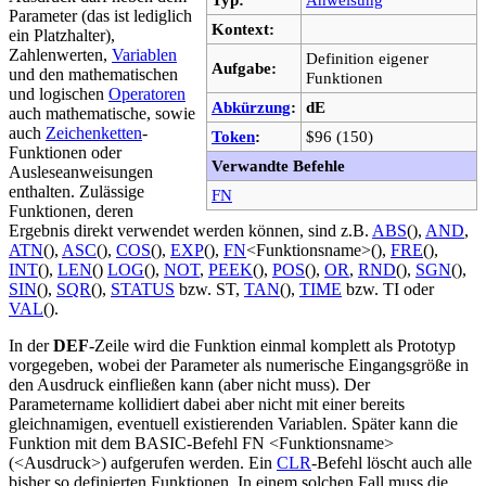
Parameter (das ist lediglich
Kontext:
ein Platzhalter),
Zahlenwerten,
Variablen
Definition eigener
Aufgabe:
und den mathematischen
Funktionen
und logischen
Operatoren
Abkürzung
:
dE
auch mathematische, sowie
auch
Zeichenketten
-
Token
:
$96 (150)
Funktionen oder
Verwandte Befehle
Ausleseanweisungen
enthalten. Zulässige
FN
Funktionen, deren
Ergebnis direkt verwendet werden können, sind z.B.
ABS
(),
AND
,
ATN
(),
ASC
(),
COS
(),
EXP
(),
FN
<Funktionsname>(),
FRE
(),
INT
(),
LEN
()
LOG
(),
NOT
,
PEEK
(),
POS
(),
OR
,
RND
(),
SGN
(),
SIN
(),
SQR
(),
STATUS
bzw. ST,
TAN
(),
TIME
bzw. TI oder
VAL
().
In der
DEF
-Zeile wird die Funktion einmal komplett als Prototyp
vorgegeben, wobei der Parameter als numerische Eingangsgröße in
den Ausdruck einfließen kann (aber nicht muss). Der
Parametername kollidiert dabei aber nicht mit einer bereits
gleichnamigen, eventuell existierenden Variablen. Später kann die
Funktion mit dem BASIC-Befehl FN <Funktionsname>
(<Ausdruck>) aufgerufen werden. Ein
CLR
-Befehl löscht auch alle
bisher so definierten Funktionen. In einem solchen Fall muss die