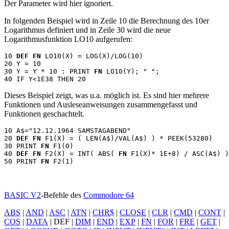
Der Parameter wird hier ignoriert.
In folgenden Beispiel wird in Zeile 10 die Berechnung des 10er
Logarithmus definiert und in Zeile 30 wird die neue
Logarithmusfunktion LO10 aufgerufen:
10 
DEF FN
 LO10(X) = LOG(X)/LOG(10)

20 Y = 10

30 Y = Y * 10 : PRINT 
FN
 LO10(Y); " ";

Dieses Beispiel zeigt, was u.a. möglich ist. Es sind hier mehrere
Funktionen und Ausleseanweisungen zusammengefasst und
Funktionen geschachtelt.
10 A$="12.12.1964 SAMSTAGABEND"

20 
DEF FN
 F1(X) = ( LEN(A$)/VAL(A$) ) * PEEK(53280)

30 PRINT 
FN
 F1(0)

40 
DEF FN
 F2(X) = INT( ABS( 
FN
 F1(X)* 1E+8) / ASC(A$) )

50 PRINT 
FN
BASIC V2
-Befehle des
Commodore 64
ABS
|
AND
|
ASC
|
ATN
|
CHR$
|
CLOSE
|
CLR
|
CMD
|
CONT
|
COS
|
DATA
|
DEF
|
DIM
|
END
|
EXP
|
FN
|
FOR
|
FRE
|
GET
|