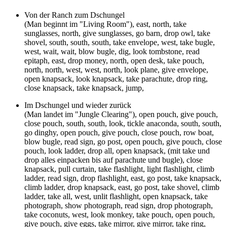
Von der Ranch zum Dschungel
(Man beginnt im "Living Room"), east, north, take
sunglasses, north, give sunglasses, go barn, drop owl, take
shovel, south, south, south, take envelope, west, take bugle,
west, wait, wait, blow bugle, dig, look tombstone, read
epitaph, east, drop money, north, open desk, take pouch,
north, north, west, west, north, look plane, give envelope,
open knapsack, look knapsack, take parachute, drop ring,
close knapsack, take knapsack, jump,
Im Dschungel und wieder zurück
(Man landet im "Jungle Clearing"), open pouch, give pouch,
close pouch, south, south, look, tickle anaconda, south, south,
go dinghy, open pouch, give pouch, close pouch, row boat,
blow bugle, read sign, go post, open pouch, give pouch, close
pouch, look ladder, drop all, open knapsack, (mit take und
drop alles einpacken bis auf parachute und bugle), close
knapsack, pull curtain, take flashlight, light flashlight, climb
ladder, read sign, drop flashlight, east, go post, take knapsack,
climb ladder, drop knapsack, east, go post, take shovel, climb
ladder, take all, west, unlit flashlight, open knapsack, take
photograph, show photograph, read sign, drop photograph,
take coconuts, west, look monkey, take pouch, open pouch,
give pouch, give eggs, take mirror, give mirror, take ring,