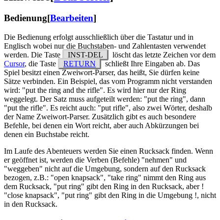
Bedienung
[
Bearbeiten
]
Die Bedienung erfolgt ausschließlich über die Tastatur und in
Englisch wobei nur die Buchstaben- und Zahlentasten verwendet
werden. Die Taste
INST-DEL
löscht das letzte Zeichen vor dem
Cursor
, die Taste
RETURN
schließt Ihre Eingaben ab. Das
Spiel besitzt einen Zweiwort-Parser, das heißt, Sie dürfen keine
Sätze verbinden. Ein Beispiel, das vom Programm nicht verstanden
wird: "put the ring and the rifle". Es wird hier nur der Ring
weggelegt. Der Satz muss aufgeteilt werden: "put the ring", dann
"put the rifle". Es reicht auch: "put rifle", also zwei Wörter, deshalb
der Name Zweiwort-Parser. Zusätzlich gibt es auch besondere
Befehle, bei denen ein Wort reicht, aber auch Abkürzungen bei
denen ein Buchstabe reicht.
Im Laufe des Abenteuers werden Sie einen Rucksack finden. Wenn
er geöffnet ist, werden die Verben (Befehle) "nehmen" und
"weggeben" nicht auf die Umgebung, sondern auf den Rucksack
bezogen, z.B.: "open knapsack", "take ring" nimmt den Ring aus
dem Rucksack, "put ring" gibt den Ring in den Rucksack, aber !
"close knapsack", "put ring" gibt den Ring in die Umgebung !, nicht
in den Rucksack.