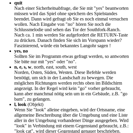
quit
Nach einer Sicherheitsabfrage, die Sie mit "yes" beantworten
müssen wird das Spiel ohne speichern des Spielstandes
beendet. Dann wird gefragt ob Sie es noch einmal versuchen
wollen. Nach Eingabe von "no" hören Sie noch die
Schlussmelodie und sehen das Tor der Southfork-Ranch.
Nach ca. 1 min werden Sie aufgefordert die RETURN-Taste
zu drücken. Danach finden Sie sich im Vorspann wieder?
Faszinierend, würde ein bekanntes Langohr sagen !
yes, no
Sollten Sie im Programm etwas gefragt werden, so antworten
Sie bitte nur mit "yes" oder "no".
n, e, s, w
, north, east, south, west
Norden, Osten, Süden, Westen. Diese Befehle werden
benötigt, um sich in der Landschaft zu bewegen. Die
möglichen Richtungen werden rechts oben im Bildschirm
angezeigt. In der Regel wird kein "go" vorher gebraucht,
kann aber manchmal nötig sein um in ein Gebäude, z.B. "go
barn", zu gelangen.
l, look
(Objekt)
Wenn Sie "look" alleine eingeben, wird der Ortsname, eine
allgemeine Beschreibung über die Umgebung und eine Liste
aller in der Umgebung vorhandener Dinge ausgegeben. Wird
"look" in Verbindung mit einem Gegenstand gebraucht, z.B.:
"look cat", wird dieser Gegenstand genauer beschrieben.