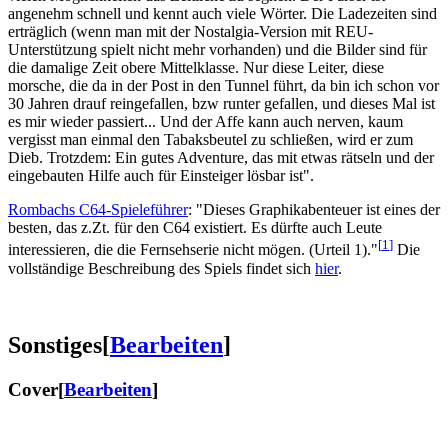
angenehm schnell und kennt auch viele Wörter. Die Ladezeiten sind
erträglich (wenn man mit der Nostalgia-Version mit REU-
Unterstützung spielt nicht mehr vorhanden) und die Bilder sind für
die damalige Zeit obere Mittelklasse. Nur diese Leiter, diese
morsche, die da in der Post in den Tunnel führt, da bin ich schon vor
30 Jahren drauf reingefallen, bzw runter gefallen, und dieses Mal ist
es mir wieder passiert... Und der Affe kann auch nerven, kaum
vergisst man einmal den Tabaksbeutel zu schließen, wird er zum
Dieb. Trotzdem: Ein gutes Adventure, das mit etwas rätseln und der
eingebauten Hilfe auch für Einsteiger lösbar ist".
Rombachs C64-Spieleführer
: "Dieses Graphikabenteuer ist eines der
besten, das z.Zt. für den C64 existiert. Es dürfte auch Leute
[
1
]
interessieren, die die Fernsehserie nicht mögen. (Urteil 1)."
Die
vollständige Beschreibung des Spiels findet sich
hier
.
Sonstiges
[
Bearbeiten
]
Cover
[
Bearbeiten
]