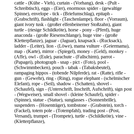
cattle - (Kühe - Vieh), curtain - (Vorhang), desk - (Pult -
Schreibtisch), eggs - (Eier), enormous spider - (gewaltige
Spinne), envelope - tick - (Briefumschlag), epitaph -
(Grabschrift), flashlight - (Taschenlampe), floor - (Vorraum),
giant ivory tusk - (großer elfenbeinerner Stoßzahn), giant
turtle - (riesige Schildkröte), horse - pony - (Pferd), huge
anaconda - (große Riesenschlange), huge vine - (große
Kletterpflanze), jaguar - (Jaguar), knapsack - (Rucksack),
ladder - (Leiter), lion - (Löwe), mama vulture - (Geiermama),
map - (Karte), mirror - (Spiegel), money - (Geld), monkey -
(Affe), owl - (Eule), parachute - (Fallschirm), parrot -
(Papagei), photograph - snap - pict - (Foto), pool -
(Schwimmbecken), pouch - tabak - (Tabaksbeutel),
rampaging hippos - (tobende Nilpferde), rat - (Ratte), rifle -
gun - (Gewehr), ring - (Ring), rogue elephant - (schelmischer
Elefant), rope - (Seil), shadow - (Schatten), shovel -
(Schaufel), sign - (Unterschrift, Inschrift, Aufschrift), sign post
- (Wegweiser), small shovel - (kleine Schaufel), spider -
(Spinne), statue - (Statue), sunglasses - (Sonnenbrille),
suspenders - (Hosenträger), tombstone - (Grabstein), torch -
(Fackel), totem pole - (Totempfahl), trading post - (Post,
Versand), trumpet - (Trompete), turtle - (Schildkröte), vine -
(Kletterpflanze),