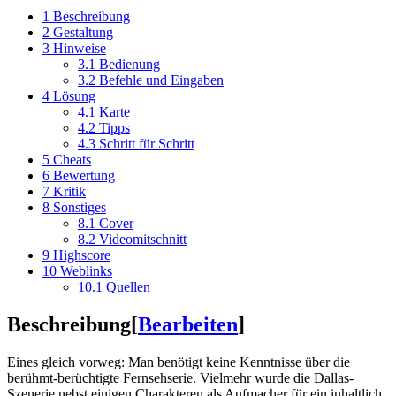
1
Beschreibung
2
Gestaltung
3
Hinweise
3.1
Bedienung
3.2
Befehle und Eingaben
4
Lösung
4.1
Karte
4.2
Tipps
4.3
Schritt für Schritt
5
Cheats
6
Bewertung
7
Kritik
8
Sonstiges
8.1
Cover
8.2
Videomitschnitt
9
Highscore
10
Weblinks
10.1
Quellen
Beschreibung
[
Bearbeiten
]
Eines gleich vorweg: Man benötigt keine Kenntnisse über die
berühmt-berüchtigte Fernsehserie. Vielmehr wurde die Dallas-
Szenerie nebst einigen Charakteren als Aufmacher für ein inhaltlich