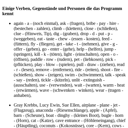
Einige Verben, Gegenstände und Personen die das Programm
kennt
again - a - (noch einmal), ask - (fragen), bribe - pay - hire -
(bestechen - zahlen), climb - (klettern), close - (schließen),
clue - (Hinweis, Tip), dig - (graben), drop - d - put - p -
(weggeben), eat - taste - chew - (essen - kosten), feed -
(füttern), fly - (fliegen), get - take - t - (nehmen), give - g -
offer - (geben), go - enter - (gehe), help - (helfen), jump -
(springen), kill - k - (töten), light - (einschalten), open - o -
(öffnen), paddle - row - (rudern), pet - (liebkosen), pick -
(pflücken), play - blow - (spielen), pull - draw - (ziehen), read
- r - (lesen), remove - (entfernen), ride - (reiten), shoot - fire -
(schießen), show - (zeigen), swim - (schwimmen), talk - speak
- say - (reden), tickle - (kitzeln), unlit - extinguish -
(ausschalten), use - (verwenden), wait - (warten), warm - heat
- (erwärmen), wave - (schwenken - winken), wear - (tragen -
anhaben),
Gray Krebbs, Lucy Ewin, Sue Ellen, airplane - plane - jet -
(Flugzeug), anaconda - (Riesenschlange), apple - (Apfel),
barn - (Scheune), boat - dinghy - (kleines Boot), bugle - horn
- (Horn), cat - (Katze), cave entrance - (Höhleneingang), chief
- (Häuptling), coconuts - (Kokosnüsse), core - (Kern), cows -