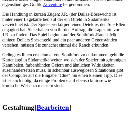
eigenständiges Grafik-
Adventure
hergenommen.
Die Handlung in kurzen Zügen: J.R. (der Dallas-Bösewicht) ist
hinter einer Lagekarte her, auf der ein Ölfeld in Südamerika
verzeichnet ist. Der Spieler verkörpert einen Detektiv, den Sue Ellen
engagiert hat. Sie erhalten von ihr den Auftrag, die Lagekarte vor
J.R. zu finden. Das Spiel beginnt auf der Southfork-Ranch. Mit
einigen Dollars Spesengeld und ein paar anderen Gegenständen
versehen, müssen Sie zunächst einmal die Ranch erkunden.
Gelingt es Ihnen erst einmal von Southfork zu entkommen, geht die
Kartenjagd in Südamerika weiter, wo sich der Spieler mit grimmigen
Kannibalen, farbenblinden Geiern und ähnlichen Widrigkeiten
auseinandersetzen muss. In scheinbar ausweglosen Situationen gibt
der Computer auf die Eingabe "Clue" hin einen kleinen Tipp. Dies
ist ist auch nötig, da einige Probleme auf ebenso kuriose wie
komische Weise zu meistern sind.
Gestaltung
[
Bearbeiten
]