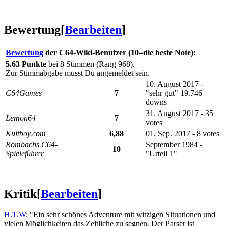
Bewertung
[
Bearbeiten
]
Bewertung
der C64-Wiki-Benutzer (10=die beste Note):
5.63 Punkte
bei 8 Stimmen (Rang 968).
Zur Stimmabgabe musst Du angemeldet sein.
10. August 2017 -
C64Games
7
"sehr gut" 19.746
downs
31. August 2017 - 35
Lemon64
7
votes
Kultboy.com
6,88
01. Sep. 2017 - 8 votes
Rombachs C64-
September 1984 -
10
Spieleführer
"Urteil 1"
Kritik
[
Bearbeiten
]
H.T.W
: "Ein sehr schönes Adventure mit witzigen Situationen und
vielen Möglichkeiten das Zeitliche zu segnen. Der Parser ist