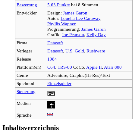
Bewertung
5.63 Punkte
bei 8 Stimmen
Entwickler
Design:
James Garon
Autor:
Louella Lee Caraway
,
Phyllis Wapner
Programmierung:
James Garon
Grafik:
Joe Pearson
,
Kelly Day
Firma
Datasoft
Verleger
Datasoft
,
U.S. Gold
,
Rushware
Release
1984
Plattform(en)
C64
,
TRS-80
CoCo,
Apple II
,
Atari 800
Genre
Adventure, Graphic(Hi-Res)/Text
Spielmodi
Einzelspieler
Steuerung
Medien
Sprache
Inhaltsverzeichnis