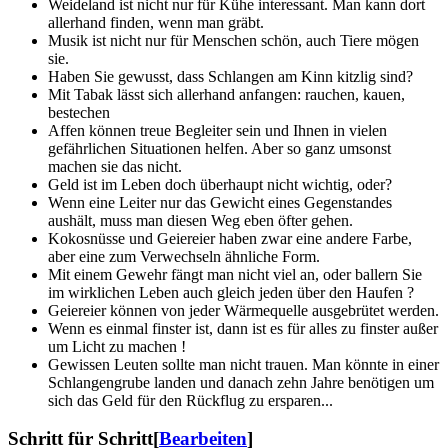
Weideland ist nicht nur für Kühe interessant. Man kann dort
allerhand finden, wenn man gräbt.
Musik ist nicht nur für Menschen schön, auch Tiere mögen
sie.
Haben Sie gewusst, dass Schlangen am Kinn kitzlig sind?
Mit Tabak lässt sich allerhand anfangen: rauchen, kauen,
bestechen
Affen können treue Begleiter sein und Ihnen in vielen
gefährlichen Situationen helfen. Aber so ganz umsonst
machen sie das nicht.
Geld ist im Leben doch überhaupt nicht wichtig, oder?
Wenn eine Leiter nur das Gewicht eines Gegenstandes
aushält, muss man diesen Weg eben öfter gehen.
Kokosnüsse und Geiereier haben zwar eine andere Farbe,
aber eine zum Verwechseln ähnliche Form.
Mit einem Gewehr fängt man nicht viel an, oder ballern Sie
im wirklichen Leben auch gleich jeden über den Haufen ?
Geiereier können von jeder Wärmequelle ausgebrütet werden.
Wenn es einmal finster ist, dann ist es für alles zu finster außer
um Licht zu machen !
Gewissen Leuten sollte man nicht trauen. Man könnte in einer
Schlangengrube landen und danach zehn Jahre benötigen um
sich das Geld für den Rückflug zu ersparen...
Schritt für Schritt
[
Bearbeiten
]