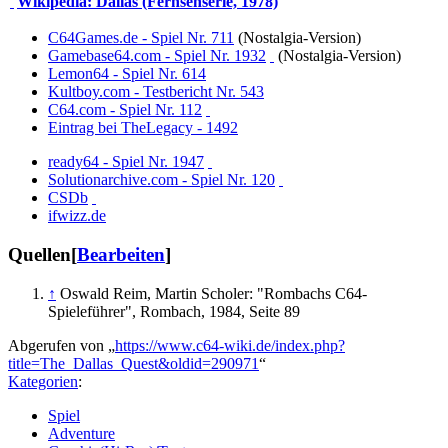
Wikipedia: Dallas (Fernsehserie, 1978)
C64Games.de - Spiel Nr. 711
(Nostalgia-Version)
Gamebase64.com - Spiel Nr. 1932
(Nostalgia-Version)
Lemon64 - Spiel Nr. 614
Kultboy.com - Testbericht Nr. 543
C64.com - Spiel Nr. 112
Eintrag bei TheLegacy - 1492
ready64 - Spiel Nr. 1947
Solutionarchive.com - Spiel Nr. 120
CSDb
ifwizz.de
Quellen
[
Bearbeiten
]
↑
Oswald Reim, Martin Scholer: "Rombachs C64-
Spieleführer", Rombach, 1984, Seite 89
Abgerufen von „
https://www.c64-wiki.de/index.php?
title=The_Dallas_Quest&oldid=290971
“
Kategorien
:
Spiel
Adventure