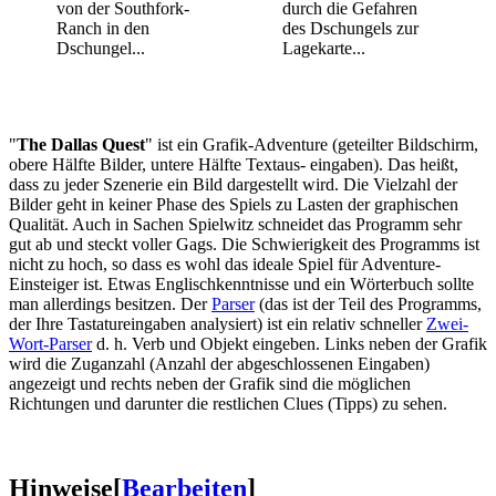
von der Southfork-
durch die Gefahren
Ranch in den
des Dschungels zur
Dschungel...
Lagekarte...
"
The Dallas Quest
" ist ein Grafik-Adventure (geteilter Bildschirm,
obere Hälfte Bilder, untere Hälfte Textaus- eingaben). Das heißt,
dass zu jeder Szenerie ein Bild dargestellt wird. Die Vielzahl der
Bilder geht in keiner Phase des Spiels zu Lasten der graphischen
Qualität. Auch in Sachen Spielwitz schneidet das Programm sehr
gut ab und steckt voller Gags. Die Schwierigkeit des Programms ist
nicht zu hoch, so dass es wohl das ideale Spiel für Adventure-
Einsteiger ist. Etwas Englischkenntnisse und ein Wörterbuch sollte
man allerdings besitzen. Der
Parser
(das ist der Teil des Programms,
der Ihre Tastatureingaben analysiert) ist ein relativ schneller
Zwei-
Wort-Parser
d. h. Verb und Objekt eingeben. Links neben der Grafik
wird die Zuganzahl (Anzahl der abgeschlossenen Eingaben)
angezeigt und rechts neben der Grafik sind die möglichen
Richtungen und darunter die restlichen Clues (Tipps) zu sehen.
Hinweise
[
Bearbeiten
]