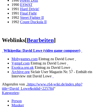
1990
Power Drift
1990
ESWAT
1991
Hard Drivin'
1991
Final Fight
1992
Street Fighter II
1992
Count Duckula II
Weblinks
[
Bearbeiten
]
Wikipedia: David Lowe (video game composer)
Mobygames.com
Eintrag zu David Lowe
Vgmpf.com
Eintrag zu David Lowe
Exotica.org.uk
Eintrag zu David Lowe
Archive.org
Siclair User Magazin Nr. 57 - Enthält ein
Interview mit David Lowe
Abgerufen von „
https://www.c64-wiki.de/index.php?
title=David_Lowe&oldid=225784
“
Kategorien
:
Person
Musiker