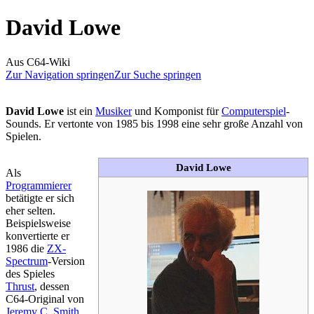
David Lowe
Aus C64-Wiki
Zur Navigation springen
Zur Suche springen
David Lowe
ist ein
Musiker
und Komponist für
Computerspiel
-
Sounds. Er vertonte von 1985 bis 1998 eine sehr große Anzahl von
Spielen.
David Lowe
Als
Programmierer
betätigte er sich
eher selten.
Beispielsweise
konvertierte er
1986 die
ZX-
Spectrum
-Version
des Spieles
Thrust
, dessen
C64-Original von
Jeremy C. Smith