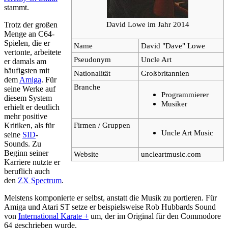
stammt.
David Lowe im Jahr 2014
Trotz der großen
Menge an C64-
Spielen, die er
Name
David "Dave" Lowe
vertonte, arbeitete
Pseudonym
Uncle Art
er damals am
häufigsten mit
Nationalität
Großbritannien
dem
Amiga
. Für
Branche
seine Werke auf
Programmierer
diesem System
Musiker
erhielt er deutlich
mehr positive
Firmen / Gruppen
Kritiken, als für
Uncle Art Music
seine
SID
-
Sounds. Zu
Beginn seiner
Website
uncleartmusic.com
Karriere nutzte er
beruflich auch
den
ZX Spectrum
.
Meistens komponierte er selbst, anstatt die Musik zu portieren. Für
Amiga und Atari ST setze er beispielsweise Rob Hubbards Sound
von
International Karate +
um, der im Original für den Commodore
64 geschrieben wurde.