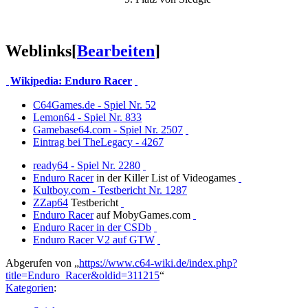
Weblinks
[
Bearbeiten
]
Wikipedia: Enduro Racer
C64Games.de - Spiel Nr. 52
Lemon64 - Spiel Nr. 833
Gamebase64.com - Spiel Nr. 2507
Eintrag bei TheLegacy - 4267
ready64 - Spiel Nr. 2280
Enduro Racer
in der Killer List of Videogames
Kultboy.com - Testbericht Nr. 1287
ZZap64
Testbericht
Enduro Racer
auf MobyGames.com
Enduro Racer in der CSDb
Enduro Racer V2 auf GTW
Abgerufen von „
https://www.c64-wiki.de/index.php?
title=Enduro_Racer&oldid=311215
“
Kategorien
: