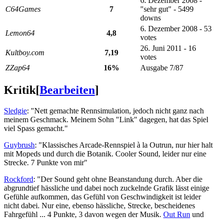
6. Dezember 2008 -
C64Games
7
"sehr gut" - 5499
downs
6. Dezember 2008 - 53
Lemon64
4,8
votes
26. Juni 2011 - 16
Kultboy.com
7,19
votes
ZZap64
16%
Ausgabe 7/87
Kritik
[
Bearbeiten
]
Sledgie
: "Nett gemachte Rennsimulation, jedoch nicht ganz nach
meinem Geschmack. Meinem Sohn "Link" dagegen, hat das Spiel
viel Spass gemacht."
Guybrush
: "Klassisches Arcade-Rennspiel à la Outrun, nur hier halt
mit Mopeds und durch die Botanik. Cooler Sound, leider nur eine
Strecke. 7 Punkte von mir"
Rockford
: "Der Sound geht ohne Beanstandung durch. Aber die
abgrundtief hässliche und dabei noch zuckelnde Grafik lässt einige
Gefühle aufkommen, das Gefühl von Geschwindigkeit ist leider
nicht dabei. Nur eine, ebenso hässliche, Strecke, bescheidenes
Fahrgefühl ... 4 Punkte, 3 davon wegen der Musik.
Out Run
und