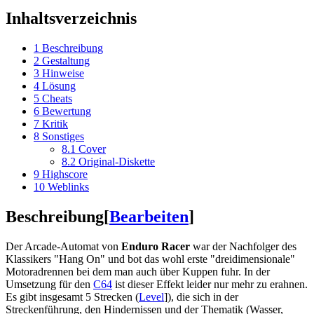
Inhaltsverzeichnis
1
Beschreibung
2
Gestaltung
3
Hinweise
4
Lösung
5
Cheats
6
Bewertung
7
Kritik
8
Sonstiges
8.1
Cover
8.2
Original-Diskette
9
Highscore
10
Weblinks
Beschreibung
[
Bearbeiten
]
Der Arcade-Automat von
Enduro Racer
war der Nachfolger des
Klassikers "Hang On" und bot das wohl erste "dreidimensionale"
Motoradrennen bei dem man auch über Kuppen fuhr. In der
Umsetzung für den
C64
ist dieser Effekt leider nur mehr zu erahnen.
Es gibt insgesamt 5 Strecken (
Level
]), die sich in der
Streckenführung, den Hindernissen und der Thematik (Wasser,