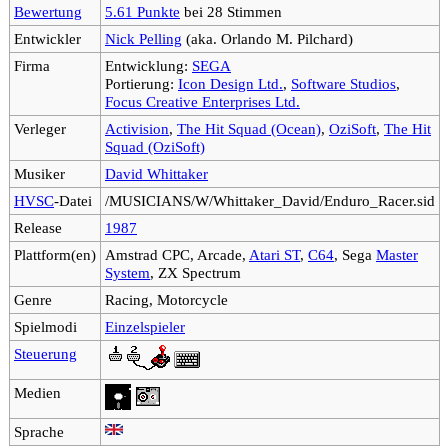
Bewertung
5.61 Punkte
bei 28 Stimmen
Entwickler
Nick Pelling
(aka. Orlando M. Pilchard)
Firma
Entwicklung:
SEGA
Portierung:
Icon Design Ltd.
,
Software Studios
,
Focus Creative Enterprises Ltd.
Verleger
Activision
,
The Hit Squad (Ocean)
,
OziSoft
,
The Hit
Squad (OziSoft)
Musiker
David Whittaker
HVSC
-Datei
/MUSICIANS/W/Whittaker_David/Enduro_Racer.sid
Release
1987
Plattform(en)
Amstrad CPC, Arcade,
Atari ST
,
C64
, Sega
Master
System
, ZX Spectrum
Genre
Racing, Motorcycle
Spielmodi
Einzelspieler
Steuerung
Medien
Sprache