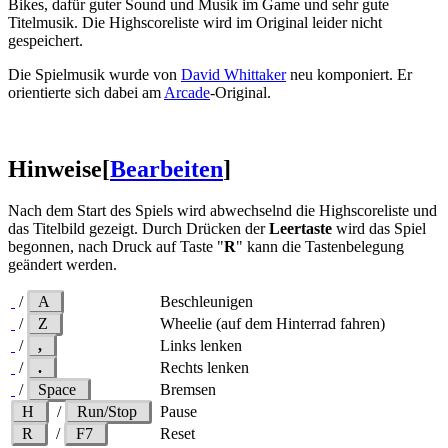
Bikes, dafür guter Sound und Musik im Game und sehr gute
Titelmusik. Die Highscoreliste wird im Original leider nicht
gespeichert.
Die Spielmusik wurde von
David Whittaker
neu komponiert. Er
orientierte sich dabei am
Arcade
-Original.
Hinweise
[
Bearbeiten
]
Nach dem Start des Spiels wird abwechselnd die Highscoreliste und
das Titelbild gezeigt. Durch Drücken der
Leertaste
wird das Spiel
begonnen, nach Druck auf Taste "
R
" kann die Tastenbelegung
geändert werden.
/
A
Beschleunigen
/
Z
Wheelie (auf dem Hinterrad fahren)
/
,
Links lenken
/
.
Rechts lenken
/
Space
Bremsen
H
/
Run/Stop
Pause
R
/
F7
Reset