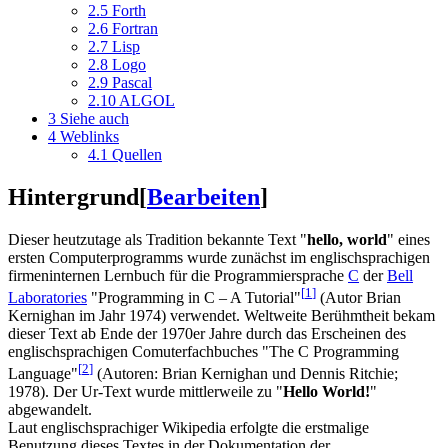
2.5
Forth
2.6
Fortran
2.7
Lisp
2.8
Logo
2.9
Pascal
2.10
ALGOL
3
Siehe auch
4
Weblinks
4.1
Quellen
Hintergrund
[
Bearbeiten
]
Dieser heutzutage als Tradition bekannte Text "
hello, world
" eines
ersten Computerprogramms wurde zunächst im englischsprachigen
firmeninternen Lernbuch für die Programmiersprache
C
der
Bell
[
1
]
Laboratories
"Programming in C – A Tutorial"
(Autor Brian
Kernighan im Jahr 1974) verwendet. Weltweite Berühmtheit bekam
dieser Text ab Ende der 1970er Jahre durch das Erscheinen des
englischsprachigen Comuterfachbuches "The C Programming
[
2
]
Language"
(Autoren: Brian Kernighan und Dennis Ritchie;
1978). Der Ur-Text wurde mittlerweile zu "
Hello World!
"
abgewandelt.
Laut englischsprachiger Wikipedia erfolgte die erstmalige
Benutzung dieses Textes in der Dokumentation der