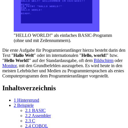
"HELLO WORLD!" als einfaches BASIC-Programm
(ohne und mit Zeilennummern).
Die erste Aufgabe für Programmieranfänger hierzu besteht darin den
Text "
Hallo Welt
" oder im internationalen "
Hello, world!
" bzw.
"
Hello World!
" auf der Standardausgabe, oft dem
Bildschirm
oder
Monitor
, mit den Grundbefehlen auszugeben. Es wird heute in den
meisten Lehrbücher und Medien zu Programmiersprachen als erstes
Computerprogramm dem Programmieranfänger vorgestellt.
Inhaltsverzeichnis
1
Hintergrund
2
Beispiele
2.1
BASIC
2.2
Assembler
2.3
C
2.4
COBOL