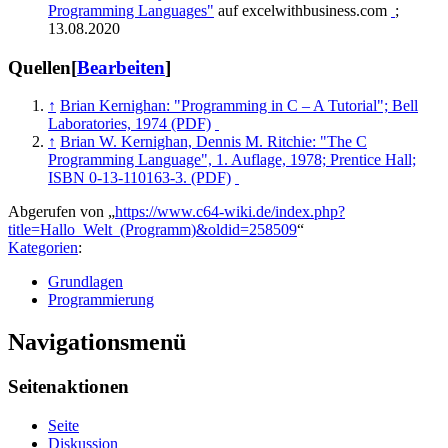
Programming Languages"
auf excelwithbusiness.com
;
13.08.2020
Quellen
[
Bearbeiten
]
↑
Brian Kernighan: "Programming in C – A Tutorial"; Bell
Laboratories, 1974 (PDF)
↑
Brian W. Kernighan, Dennis M. Ritchie: "The C
Programming Language", 1. Auflage, 1978; Prentice Hall;
ISBN 0-13-110163-3. (PDF)
Abgerufen von „
https://www.c64-wiki.de/index.php?
title=Hallo_Welt_(Programm)&oldid=258509
“
Kategorien
:
Grundlagen
Programmierung
Navigationsmenü
Seitenaktionen
Seite
Diskussion