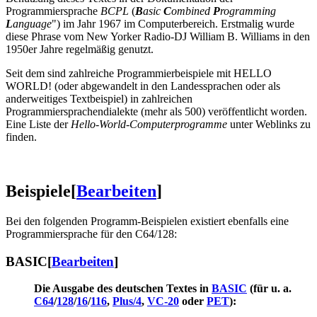
Programmiersprache
BCPL
(
B
asic
C
ombined
P
rogramming
L
anguage
") im Jahr 1967 im Computerbereich. Erstmalig wurde
diese Phrase vom New Yorker Radio-DJ William B. Williams in den
1950er Jahre regelmäßig genutzt.
Seit dem sind zahlreiche Programmierbeispiele mit HELLO
WORLD! (oder abgewandelt in den Landessprachen oder als
anderweitiges Textbeispiel) in zahlreichen
Programmiersprachendialekte (mehr als 500) veröffentlicht worden.
Eine Liste der
Hello-World-Computerprogramme
unter Weblinks zu
finden.
Beispiele
[
Bearbeiten
]
Bei den folgenden Programm-Beispielen existiert ebenfalls eine
Programmiersprache für den C64/128:
BASIC
[
Bearbeiten
]
Die Ausgabe des deutschen Textes in
BASIC
(für u. a.
C64
/
128
/
16
/
116
,
Plus/4
,
VC-20
oder
PET
):