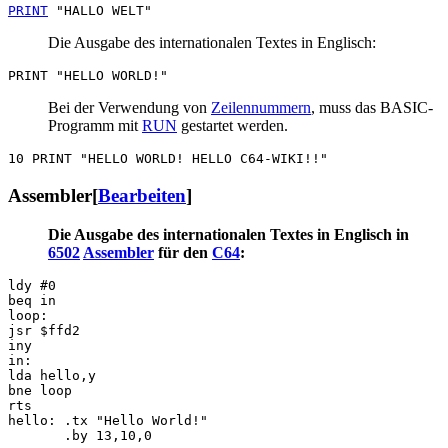
PRINT
Die Ausgabe des internationalen Textes in Englisch:
Bei der Verwendung von
Zeilennummern
, muss das BASIC-
Programm mit
RUN
gestartet werden.
Assembler
[
Bearbeiten
]
Die Ausgabe des internationalen Textes in Englisch in
6502
Assembler
für den
C64
:
ldy #0

beq in

loop:

jsr $ffd2

iny

in:

lda hello,y

bne loop

rts

hello: .tx "Hello World!"
