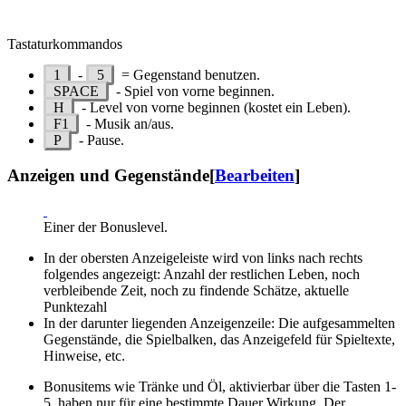
Tastaturkommandos
1
-
5
= Gegenstand benutzen.
SPACE
- Spiel von vorne beginnen.
H
- Level von vorne beginnen (kostet ein Leben).
F1
- Musik an/aus.
P
- Pause.
Anzeigen und Gegenstände
[
Bearbeiten
]
Einer der Bonuslevel.
In der obersten Anzeigeleiste wird von links nach rechts
folgendes angezeigt: Anzahl der restlichen Leben, noch
verbleibende Zeit, noch zu findende Schätze, aktuelle
Punktezahl
In der darunter liegenden Anzeigenzeile: Die aufgesammelten
Gegenstände, die Spielbalken, das Anzeigefeld für Spieltexte,
Hinweise, etc.
Bonusitems wie Tränke und Öl, aktivierbar über die Tasten 1-
5, haben nur für eine bestimmte Dauer Wirkung. Der