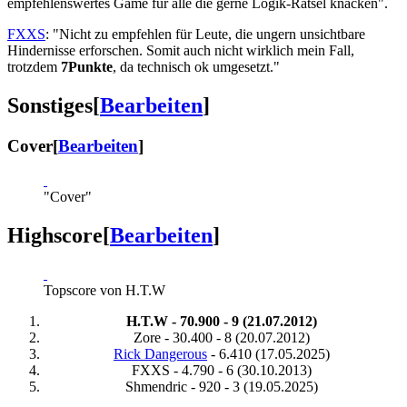
empfehlenswertes Game für alle die gerne Logik-Rätsel knacken".
FXXS
: "Nicht zu empfehlen für Leute, die ungern unsichtbare
Hindernisse erforschen. Somit auch nicht wirklich mein Fall,
trotzdem
7Punkte
, da technisch ok umgesetzt."
Sonstiges
[
Bearbeiten
]
Cover
[
Bearbeiten
]
"Cover"
Highscore
[
Bearbeiten
]
Topscore von H.T.W
H.T.W - 70.900 - 9 (21.07.2012)
Zore - 30.400 - 8 (20.07.2012)
Rick Dangerous
- 6.410 (17.05.2025)
FXXS - 4.790 - 6 (30.10.2013)
Shmendric - 920 - 3 (19.05.2025)