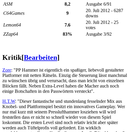
ASM
8,2
Ausgabe 6/91
20. Juli 2012 - 6287
C64Games
9
downs
20. Juli 2012 - 25
Lemon64
7.6
votes
ZZap64
83%
Ausgabe 3/92
Kritik
[
Bearbeiten
]
Zore
: "PP Hammer ist eigentlich ein spaßiger, liebevoll gestalteter
Platformer mit netten Rätseln. Einzig die Steuerung lässt manchmal
zu wünschen übrig und verursacht, dass man leicht von einzelnen
Blöcken fällt. Neben Extra-Level haben die Macher auch noch
einige Botschaften in den Passwörtern versteckt".
H.T.W
: "Dieser fantastische und stundenlang fesselnder Mix aus
Knobel- und Plattformspiel besitzt ein innovatives Gameplay. Wer
nur mal kurz mit seinem Presslufthammer losziehen will wird
feststellen dass er nicht so schnell wieder von diesem Spiel
loskommt. Die ersten Level sind noch relativ leicht aber später
werden auch Tüftelprofis voll gefordert. Ein wirklich