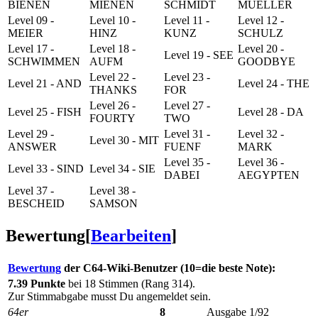
BIENEN
MIENEN
SCHMIDT
MUELLER
Level 09 -
Level 10 -
Level 11 -
Level 12 -
MEIER
HINZ
KUNZ
SCHULZ
Level 17 -
Level 18 -
Level 20 -
Level 19 - SEE
SCHWIMMEN
AUFM
GOODBYE
Level 22 -
Level 23 -
Level 21 - AND
Level 24 - THE
THANKS
FOR
Level 26 -
Level 27 -
Level 25 - FISH
Level 28 - DA
FOURTY
TWO
Level 29 -
Level 31 -
Level 32 -
Level 30 - MIT
ANSWER
FUENF
MARK
Level 35 -
Level 36 -
Level 33 - SIND
Level 34 - SIE
DABEI
AEGYPTEN
Level 37 -
Level 38 -
BESCHEID
SAMSON
Bewertung
[
Bearbeiten
]
Bewertung
der C64-Wiki-Benutzer (10=die beste Note):
7.39 Punkte
bei 18 Stimmen (Rang 314).
Zur Stimmabgabe musst Du angemeldet sein.
64er
8
Ausgabe 1/92