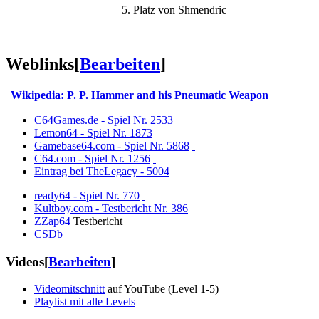
5. Platz von Shmendric
Weblinks
[
Bearbeiten
]
Wikipedia: P. P. Hammer and his Pneumatic Weapon
C64Games.de - Spiel Nr. 2533
Lemon64 - Spiel Nr. 1873
Gamebase64.com - Spiel Nr. 5868
C64.com - Spiel Nr. 1256
Eintrag bei TheLegacy - 5004
ready64 - Spiel Nr. 770
Kultboy.com - Testbericht Nr. 386
ZZap64
Testbericht
CSDb
Videos
[
Bearbeiten
]
Videomitschnitt
auf YouTube (Level 1-5)
Playlist mit alle Levels