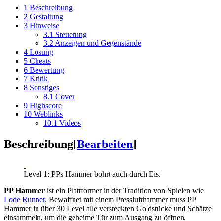
1
Beschreibung
2
Gestaltung
3
Hinweise
3.1
Steuerung
3.2
Anzeigen und Gegenstände
4
Lösung
5
Cheats
6
Bewertung
7
Kritik
8
Sonstiges
8.1
Cover
9
Highscore
10
Weblinks
10.1
Videos
Beschreibung
[
Bearbeiten
]
Level 1: PPs Hammer bohrt auch durch Eis.
PP Hammer
ist ein Plattformer in der Tradition von Spielen wie
Lode Runner
. Bewaffnet mit einem Presslufthammer muss PP
Hammer in über 30 Level alle versteckten Goldstücke und Schätze
einsammeln, um die geheime Tür zum Ausgang zu öffnen.