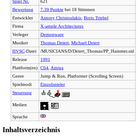
Spiel Nr.
621
Bewertung
7.39 Punkte
bei 18 Stimmen
Entwickler
Antony Christoulakis
,
Boris Triebel
Firma
X-ample Architectures
Verleger
Demonware
Musiker
Thomas Detert
,
Michael Detert
HVSC
-Datei
/MUSICIANS/D/Detert_Thomas/PP_Hammer.sid
Release
1991
Plattform(en)
C64
,
Amiga
Genre
Jump & Run, Platformer (Scrolling Screen)
Spielmodi
Einzelspieler
Steuerung
Medien
,
Sprache
Inhaltsverzeichnis