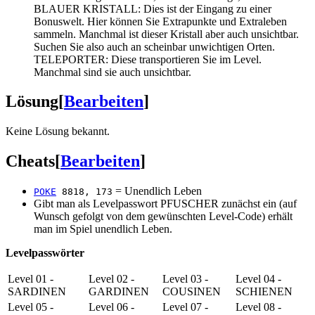
BLAUER KRISTALL: Dies ist der Eingang zu einer
Bonuswelt. Hier können Sie Extrapunkte und Extraleben
sammeln. Manchmal ist dieser Kristall aber auch unsichtbar.
Suchen Sie also auch an scheinbar unwichtigen Orten.
TELEPORTER: Diese transportieren Sie im Level.
Manchmal sind sie auch unsichtbar.
Lösung
[
Bearbeiten
]
Keine Lösung bekannt.
Cheats
[
Bearbeiten
]
= Unendlich Leben
POKE
8818, 173
Gibt man als Levelpasswort PFUSCHER zunächst ein (auf
Wunsch gefolgt von dem gewünschten Level-Code) erhält
man im Spiel unendlich Leben.
Levelpasswörter
Level 01 -
Level 02 -
Level 03 -
Level 04 -
SARDINEN
GARDINEN
COUSINEN
SCHIENEN
Level 05 -
Level 06 -
Level 07 -
Level 08 -