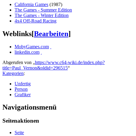
California Games
(1987)
The Games - Summer Edition
The Games - Winter Edition
4x4 Off-Road Racing
Weblinks
[
Bearbeiten
]
MobyGames.com
linkedin.com
Abgerufen von „
https://www.c64-wiki.de/index.php?
title=Paul_Vernon&oldid=296515
“
Kategorien
:
Unfertig
Person
Grafiker
Navigationsmenü
Seitenaktionen
Seite