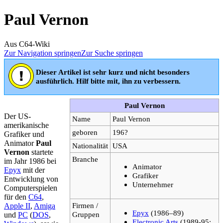
Paul Vernon
Aus C64-Wiki
Zur Navigation springen
Zur Suche springen
Dieser Artikel ist sehr kurz und nicht besonders
ausführlich. Hilf bitte mit, ihn zu verbessern.
Paul Vernon
Der US-
Name
Paul Vernon
amerikanische
geboren
196?
Grafiker und
Animator
Paul
Nationalität
USA
Vernon
startete
Branche
im Jahr 1986 bei
Animator
Epyx
mit der
Grafiker
Entwicklung von
Unternehmer
Computerspielen
für den
C64
,
Firmen /
Apple II
,
Amiga
Epyx
(1986–89)
Gruppen
und
PC
(
DOS
,
Electronic Arts
(1989-95;