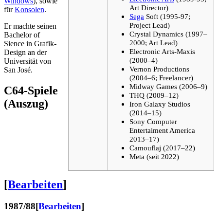
Windows
), sowie
Art Director)
für
Konsolen
.
Sega
Soft (1995-97;
Project Lead)
Er machte seinen
Crystal Dynamics (1997–
Bachelor of
2000; Art Lead)
Sience in Grafik-
Electronic Arts-Maxis
Design an der
(2000–4)
Universität von
Vernon Productions
San José.
(2004–6; Freelancer)
Midway Games (2006–9)
C64-Spiele
THQ (2009–12)
(Auszug)
Iron Galaxy Studios
(2014–15)
Sony Computer
Entertaiment America
2013–17)
Camouflaj (2017–22)
Meta (seit 2022)
[
Bearbeiten
]
1987/88
[
Bearbeiten
]