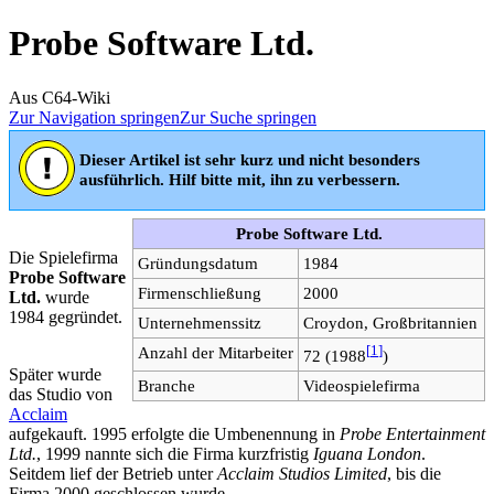
Probe Software Ltd.
Aus C64-Wiki
Zur Navigation springen
Zur Suche springen
Dieser Artikel ist sehr kurz und nicht besonders
ausführlich. Hilf bitte mit, ihn zu verbessern.
Probe Software Ltd.
Die Spielefirma
Gründungsdatum
1984
Probe Software
Firmenschließung
2000
Ltd.
wurde
1984 gegründet.
Unternehmenssitz
Croydon, Großbritannien
Anzahl der Mitarbeiter
[
1
]
72 (1988
)
Später wurde
Branche
Videospielefirma
das Studio von
Acclaim
aufgekauft. 1995 erfolgte die Umbenennung in
Probe Entertainment
Ltd.
, 1999 nannte sich die Firma kurzfristig
Iguana London
.
Seitdem lief der Betrieb unter
Acclaim Studios Limited
, bis die
Firma 2000 geschlossen wurde.