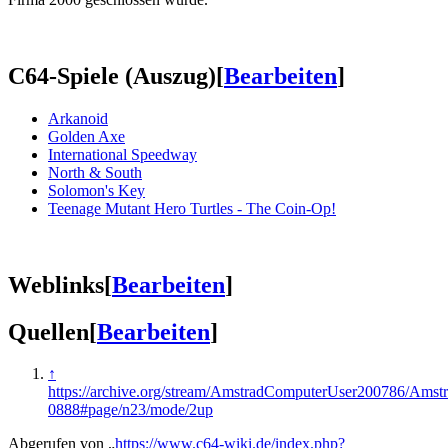
C64-Spiele (Auszug)
[
Bearbeiten
]
Arkanoid
Golden Axe
International Speedway
North & South
Solomon's Key
Teenage Mutant Hero Turtles - The Coin-Op!
Weblinks
[
Bearbeiten
]
Quellen
[
Bearbeiten
]
↑
https://archive.org/stream/AmstradComputerUser200786/Am
0888#page/n23/mode/2up
Abgerufen von „
https://www.c64-wiki.de/index.php?