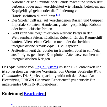
Aktionen er sich Freunde oder Feinde macht und seinen Ruf
verbessert oder auch verschlechtert wie: Handel betreiben, auf
Kopfgeldjagd gehen oder die Plünderung von
[
1
]
Handelsschiffen durchführen.
Der Spieler trifft u.a. auf verschiedenen Rassen und Gruppen:
Imperiale Soldaten, Handelsmagnaten, gesprächige Roboter
oder heimtückische Piraten.
Geld kann wie folgt investieren werden: Partys in den
Weltraumbars feiern, nützliches Zubehör für das Raumschiff
kaufen, Aliens einen Gefallen tuen oder das berühmte
intergalaktische Arcade-Spiel HIVE! spielen.
Außerdem gerät der Spieler im laufenden Spiel in ein Netz
aus Intrigen, geheimen Komplotten, Attentatsversuchen und
intergalaktischen Kriegen.
Das Spiel wurde von
Origin Systems
im Jahr 1989 entwickelt und
ist so gesehen der geistige Vorgänger von Origins-Spielreihe
Wing
Commander
. Die Spieleverpackung wirbt mit dem Satz: "An
Electrifying ORIGIN Cinematic Experience" (zu deutsch: Ein
mitreißendes ORIGIN-Kinoerlebnis).
Einleitung
[
Bearbeiten
]