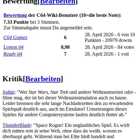
Bewertung
[
Bearbeiten
]
Bewertung
der C64-Wiki-Benutzer (10=die beste Note):
7.33 Punkte
bei 3 Stimmen.
Zur Stimmabgabe musst Du angemeldet sein.
28. April 2026 - 6 von 10
C64 Games
6
Punkten - 20979 downs
Lemon 64
8,98
28. April 2026 - 84 votes
Ready 64
7
28. April 2026 - 1 voti
Kritik
[
Bearbeiten
]
Jodigi
: "Wer
Star Wars
,
Star Trek
und andere Weltraumserien oder -
filme mag, der ist bei dieser Weltraumsimulation auch zu hause.
Leider bremsen die sehr lange Nachladezeiten den zu erwartenden
Spielspaß deutlich aus, auch im Emulator! Umsetzungen dieses
Spieles für andere Computersysteme laufen deutlich flotter ab."
ThunderBlade
: "Space Rogue! Ein unglaubliches Spiel. Es wirft
dich mitten rein in seine Welt, ohne dass du weißt, worum es
überhaupt geht. Während man bei Elite bloß handelt und