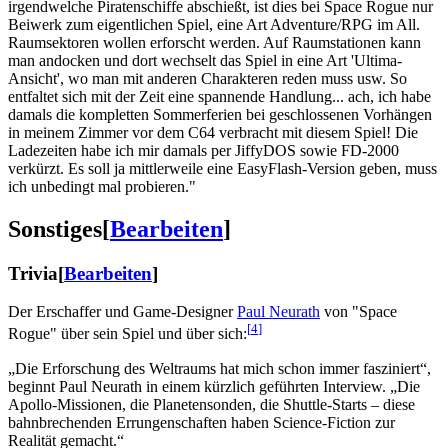
irgendwelche Piratenschiffe abschießt, ist dies bei Space Rogue nur
Beiwerk zum eigentlichen Spiel, eine Art Adventure/RPG im All.
Raumsektoren wollen erforscht werden. Auf Raumstationen kann
man andocken und dort wechselt das Spiel in eine Art 'Ultima-
Ansicht', wo man mit anderen Charakteren reden muss usw. So
entfaltet sich mit der Zeit eine spannende Handlung... ach, ich habe
damals die kompletten Sommerferien bei geschlossenen Vorhängen
in meinem Zimmer vor dem C64 verbracht mit diesem Spiel! Die
Ladezeiten habe ich mir damals per JiffyDOS sowie FD-2000
verkürzt. Es soll ja mittlerweile eine EasyFlash-Version geben, muss
ich unbedingt mal probieren."
Sonstiges
[
Bearbeiten
]
Trivia
[
Bearbeiten
]
Der Erschaffer und Game-Designer
Paul Neurath
von "
Space
[
4
]
Rogue
" über sein Spiel und über sich:
„Die Erforschung des Weltraums hat mich schon immer fasziniert“,
beginnt Paul Neurath in einem kürzlich geführten Interview. „Die
Apollo-Missionen, die Planetensonden, die Shuttle-Starts – diese
bahnbrechenden Errungenschaften haben Science-Fiction zur
Realität gemacht.“