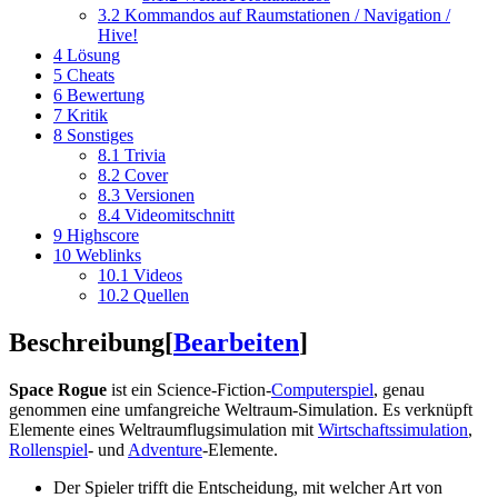
3.2
Kommandos auf Raumstationen / Navigation /
Hive!
4
Lösung
5
Cheats
6
Bewertung
7
Kritik
8
Sonstiges
8.1
Trivia
8.2
Cover
8.3
Versionen
8.4
Videomitschnitt
9
Highscore
10
Weblinks
10.1
Videos
10.2
Quellen
Beschreibung
[
Bearbeiten
]
Space Rogue
ist ein Science-Fiction-
Computerspiel
, genau
genommen eine umfangreiche Weltraum-Simulation. Es verknüpft
Elemente eines Weltraumflugsimulation mit
Wirtschaftssimulation
,
Rollenspiel
- und
Adventure
-Elemente.
Der Spieler trifft die Entscheidung, mit welcher Art von