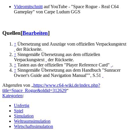
Videomitschnitt
auf YouTube - "Space Rogue - Real C64
Gameplay" von Carpe Ludum GGS
Quellen
[
Bearbeiten
]
↑
Übersetzung und Auszüge vom offiziellen Verpackungstext
der Rückseite.
↑
Sinngemäße Übersetzung aus dem offiziellen
Verpackungstext
der Rückseite.
↑
Tasten aus der offiziellen "Player Reference Card"
.
↑
Sinngemäße Übersetzung aus dem Handbuch "Sunracer
Owner's Guide and Navigation Manual"", S.51
Abgerufen von „
https://www.c64-wiki.de/index.php?
title=Space_Rogue&oldid=312629
“
Kategorien
:
Unfertig
Spiel
Simulation
Weltraumsimulation
Wirtschaftssimulation