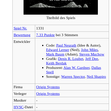
Titelbild des Spiels
Spiel Nr.
1331
Bewertung
7.33 Punkte
bei 3 Stimmen
Entwickler
Code:
Paul Neurath
(Idee & Autor),
Edward Lerner
(Ned),
John Miles
,
Mark Baum
(Adam),
Steven Muchow
Grafik:
Denis R. Loubet
,
Jeff Dee
,
Keith Berdak
Produzent:
Alan W. Gardner
,
Dallas
Snell
Sonstige:
Warren Spector
,
Neil Shapiro
Firma
Origin Systems
Verleger
Origin Systems
Musiker
-
HVSC
-Datei
-