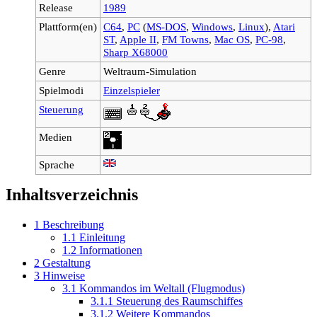
Release
1989
Plattform(en)
C64
,
PC
(
MS-DOS
,
Windows
,
Linux
),
Atari
ST
,
Apple II
,
FM Towns
,
Mac OS
,
PC-98
,
Sharp X68000
Genre
Weltraum-Simulation
Spielmodi
Einzelspieler
Steuerung
Medien
Sprache
Inhaltsverzeichnis
1
Beschreibung
1.1
Einleitung
1.2
Informationen
2
Gestaltung
3
Hinweise
3.1
Kommandos im Weltall (Flugmodus)
3.1.1
Steuerung des Raumschiffes
3.1.2
Weitere Kommandos