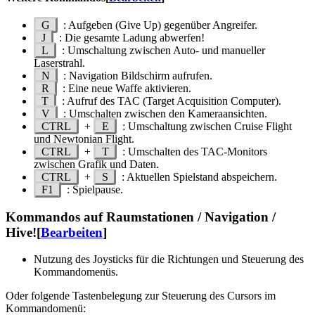
G
: Aufgeben (Give Up) gegenüber Angreifer.
J
: Die gesamte Ladung abwerfen!
L
: Umschaltung zwischen Auto- und manueller
Laserstrahl.
N
: Navigation Bildschirm aufrufen.
R
: Eine neue Waffe aktivieren.
T
: Aufruf des TAC (Target Acquisition Computer).
V
: Umschalten zwischen den Kameraansichten.
CTRL
+
E
: Umschaltung zwischen Cruise Flight
und Newtonian Flight.
CTRL
+
T
: Umschalten des TAC-Monitors
zwischen Grafik und Daten.
CTRL
+
S
: Aktuellen Spielstand abspeichern.
F1
: Spielpause.
Kommandos auf Raumstationen / Navigation /
Hive!
[
Bearbeiten
]
Nutzung des Joysticks für die Richtungen und Steuerung des
Kommandomenüs.
Oder folgende Tastenbelegung zur Steuerung des Cursors im
Kommandomenü: