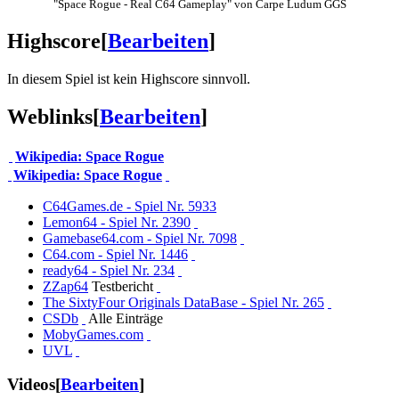
"Space Rogue - Real C64 Gameplay" von Carpe Ludum GGS
Highscore
[
Bearbeiten
]
In diesem Spiel ist kein Highscore sinnvoll.
Weblinks
[
Bearbeiten
]
Wikipedia: Space Rogue
Wikipedia: Space Rogue
C64Games.de - Spiel Nr. 5933
Lemon64 - Spiel Nr. 2390
Gamebase64.com - Spiel Nr. 7098
C64.com - Spiel Nr. 1446
ready64 - Spiel Nr. 234
ZZap64
Testbericht
The SixtyFour Originals DataBase - Spiel Nr. 265
CSDb
Alle Einträge
MobyGames.com
UVL
Videos
[
Bearbeiten
]