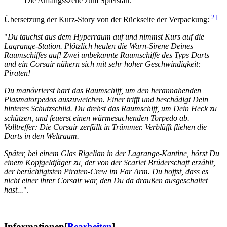
Die Anfangsszene zum Spielstart.
[
2
]
Übersetzung der Kurz-Story von der Rückseite der Verpackung:
"
Du tauchst aus dem Hyperraum auf und nimmst Kurs auf die
Lagrange-Station. Plötzlich heulen die Warn-Sirene Deines
Raumschiffes auf! Zwei unbekannte Raumschiffe des Typs Darts
und ein Corsair nähern sich mit sehr hoher Geschwindigkeit:
Piraten!
Du manövrierst hart das Raumschiff, um den herannahenden
Plasmatorpedos auszuweichen. Einer trifft und beschädigt Dein
hinteres Schutzschild. Du drehst das Raumschiff, um Dein Heck zu
schützen, und feuerst einen wärmesuchenden Torpedo ab.
Volltreffer: Die Corsair zerfällt in Trümmer. Verblüfft fliehen die
Darts in den Weltraum.
Später, bei einem Glas Rigelian in der Lagrange-Kantine, hörst Du
einem Kopfgeldjäger zu, der von der Scarlet Brüderschaft erzählt,
der berüchtigtsten Piraten-Crew im Far Arm. Du hoffst, dass es
nicht einer ihrer Corsair war, den Du da draußen ausgeschaltet
hast...
".
Informationen
[
Bearbeiten
]