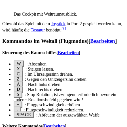
Das Cockpit mit Weltraumausblick.
Obwohl das Spiel mit dem
Joystick
in Port 2 gespielt werden kann,
[
3
]
wird häufig die
Tastatur
benötigt:
Kommandos im Weltall (Flugmodus)
[
Bearbeiten
]
Steuerung des Raumschiffes
[
Bearbeiten
]
W
: Absenken.
X
: Steigen lassen.
C
: Im Uhrzeigersinn drehen.
Z
: Gegen den Uhrzeigersinn drehen.
A
: Nach links drehen.
D
: Nach rechts drehen.
S
: Stop Rotation; ist zwingend erforderlich bevor ein
anderer Rotationsbefehl gegeben wird!
+
: Fluggeschwindigkeit erhöhen.
-
: Fluggeschwindigkeit reduzieren.
SPACE
: Abfeuern der ausgewählten Waffe.
Weitere Kommandos
[
Bearbeiten
]