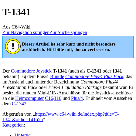
T-1341
Aus C64-Wiki
Zur Navigation springen
Zur Suche springen
Dieser Artikel ist sehr kurz und nicht besonders
ausführlich. Hilf bitte mit, ihn zu verbessern.
Der
Commodore
Joystick
T-1341
(auch als
C-1341
oder
1341
bekannt) lag dem Plus/4-
Bundle
Commodore Plus/4 Plus Pack
, das
im Ausland auch unter der Bezeichnung
Commodore Plus/4
Presentation Pack
oder
Plus/4 Liquidation Package
bekannt war. Er
besitzt die runden Mini-DIN-Anschlüsse für die Joysticksanschlüsse
an die
Heimcomputer
C16
/
116
und
Plus/4
. Er ähnelt vom Aussehen
dem
C-1342
.
Abgerufen von „
https://www.c64-wiki.de/index.php?title=T-
1341&oldid=141655
“
Kategorien
:
Unfertig