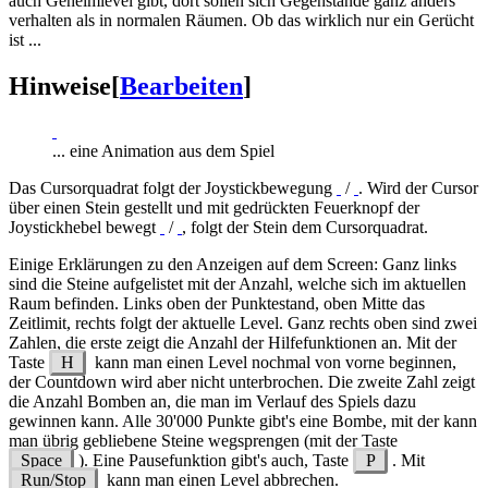
auch Geheimlevel gibt, dort sollen sich Gegenstände ganz anders
verhalten als in normalen Räumen. Ob das wirklich nur ein Gerücht
ist ...
Hinweise
[
Bearbeiten
]
... eine Animation aus dem Spiel
Das Cursorquadrat folgt der Joystickbewegung
/
. Wird der Cursor
über einen Stein gestellt und mit gedrückten Feuerknopf der
Joystickhebel bewegt
/
, folgt der Stein dem Cursorquadrat.
Einige Erklärungen zu den Anzeigen auf dem Screen: Ganz links
sind die Steine aufgelistet mit der Anzahl, welche sich im aktuellen
Raum befinden. Links oben der Punktestand, oben Mitte das
Zeitlimit, rechts folgt der aktuelle Level. Ganz rechts oben sind zwei
Zahlen, die erste zeigt die Anzahl der Hilfefunktionen an. Mit der
Taste
H
kann man einen Level nochmal von vorne beginnen,
der Countdown wird aber nicht unterbrochen. Die zweite Zahl zeigt
die Anzahl Bomben an, die man im Verlauf des Spiels dazu
gewinnen kann. Alle 30'000 Punkte gibt's eine Bombe, mit der kann
man übrig gebliebene Steine wegsprengen (mit der Taste
Space
). Eine Pausefunktion gibt's auch, Taste
P
. Mit
Run/Stop
kann man einen Level abbrechen.