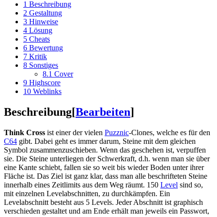
1
Beschreibung
2
Gestaltung
3
Hinweise
4
Lösung
5
Cheats
6
Bewertung
7
Kritik
8
Sonstiges
8.1
Cover
9
Highscore
10
Weblinks
Beschreibung
[
Bearbeiten
]
Think Cross
ist einer der vielen
Puzznic
-Clones, welche es für den
C64
gibt. Dabei geht es immer darum, Steine mit dem gleichen
Symbol zusammenzuschieben. Wenn das geschehen ist, verpuffen
sie. Die Steine unterliegen der Schwerkraft, d.h. wenn man sie über
eine Kante schiebt, fallen sie so weit bis wieder Boden unter ihrer
Fläche ist. Das Ziel ist ganz klar, dass man alle beschrifteten Steine
innerhalb eines Zeitlimits aus dem Weg räumt. 150
Level
sind so,
mit einzelnen Levelabschnitten, zu durchkämpfen. Ein
Levelabschnitt besteht aus 5 Levels. Jeder Abschnitt ist graphisch
verschieden gestaltet und am Ende erhält man jeweils ein Passwort,