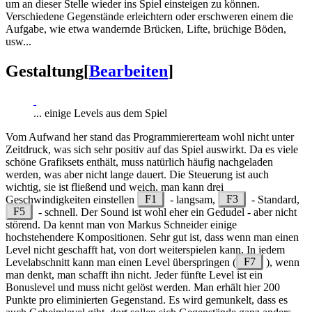
um an dieser Stelle wieder ins Spiel einsteigen zu können.
Verschiedene Gegenstände erleichtern oder erschweren einem die
Aufgabe, wie etwa wandernde Brücken, Lifte, brüchige Böden,
usw...
Gestaltung
[
Bearbeiten
]
... einige Levels aus dem Spiel
Vom Aufwand her stand das Programmiererteam wohl nicht unter
Zeitdruck, was sich sehr positiv auf das Spiel auswirkt. Da es viele
schöne Grafiksets enthält, muss natürlich häufig nachgeladen
werden, was aber nicht lange dauert. Die Steuerung ist auch
wichtig, sie ist fließend und weich, man kann drei
Geschwindigkeiten einstellen
F1
- langsam,
F3
- Standard,
F5
- schnell. Der Sound ist wohl eher ein Gedudel - aber nicht
störend. Da kennt man von Markus Schneider einige
hochstehendere Kompositionen. Sehr gut ist, dass wenn man einen
Level nicht geschafft hat, von dort weiterspielen kann. In jedem
Levelabschnitt kann man einen Level überspringen (
F7
), wenn
man denkt, man schafft ihn nicht. Jeder fünfte Level ist ein
Bonuslevel und muss nicht gelöst werden. Man erhält hier 200
Punkte pro eliminierten Gegenstand. Es wird gemunkelt, dass es