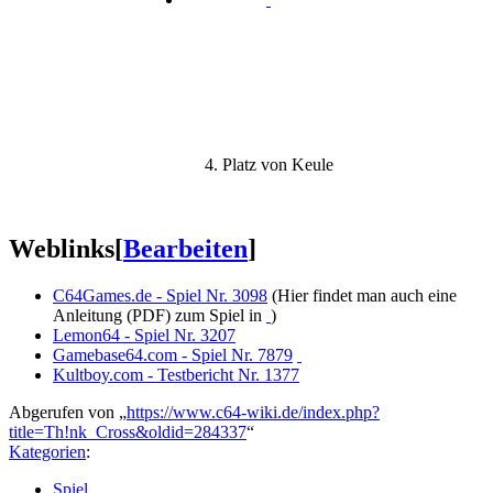
4. Platz von Keule
Weblinks
[
Bearbeiten
]
C64Games.de - Spiel Nr. 3098
(Hier findet man auch eine
Anleitung (PDF) zum Spiel in
)
Lemon64 - Spiel Nr. 3207
Gamebase64.com - Spiel Nr. 7879
Kultboy.com - Testbericht Nr. 1377
Abgerufen von „
https://www.c64-wiki.de/index.php?
title=Th!nk_Cross&oldid=284337
“
Kategorien
:
Spiel