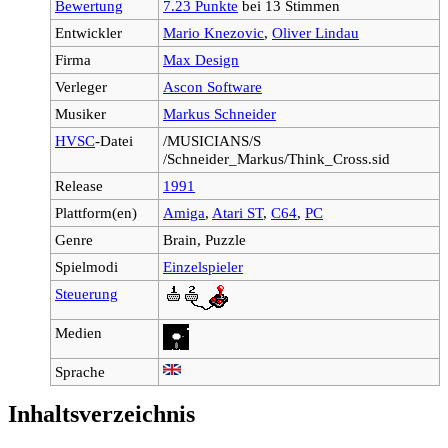
Bewertung
7.23 Punkte
bei 13 Stimmen
Entwickler
Mario Knezovic
,
Oliver Lindau
Firma
Max Design
Verleger
Ascon Software
Musiker
Markus Schneider
HVSC
-Datei
/MUSICIANS/S
/Schneider_Markus/Think_Cross.sid
Release
1991
Plattform(en)
Amiga
,
Atari ST
,
C64
,
PC
Genre
Brain, Puzzle
Spielmodi
Einzelspieler
Steuerung
Medien
Sprache
Inhaltsverzeichnis