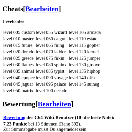
Cheats
[
Bearbeiten
]
Levelcodes
level 005 custom
level 055 wizard
level 105 armada
level 010 master
level 060 catgut
level 110 estate
level 015 future
level 065 firing
level 115 gopher
level 020 dorado
level 070 ladder
level 120 kernel
level 025 greece
level 075 firkin
level 125 jumper
level 030 flames
level 080 sphinx
level 130 groove
level 035 animal
level 085 typist
level 135 hiphop
level 040 epopee
level 090 voyage
level 140 offset
level 045 jaguar
level 095 palace
level 145 suineg
level 050 matrix
level 100 decade
Bewertung
[
Bearbeiten
]
Bewertung
der C64-Wiki-Benutzer (10=die beste Note):
7.23 Punkte
bei 13 Stimmen (Rang 392).
Zur Stimmabgabe musst Du angemeldet sein.