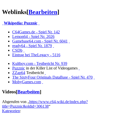
Weblinks
[
Bearbeiten
]
Wikipedia: Puzznic
C64Games.de - Spiel Nr. 142
Lemon64 - Spiel Nr. 2026
Gamebase64.com - Spiel Nr. 6041
ready64 - Spiel Nr. 1879
CSDb
Eintrag bei TheLegacy - 5116
Kultboy.com - Testbericht Nr. 939
Puzznic
in der Killer List of Videogames
ZZap64
Testbericht
The SixtyFour Originals DataBase - Spiel Nr. 470
MobyGames.com
Videos
[
Bearbeiten
]
Abgerufen von „
https://www.c64-wiki.de/index.php?
title=Puzznic&oldid=306138
“
Kategorien
: