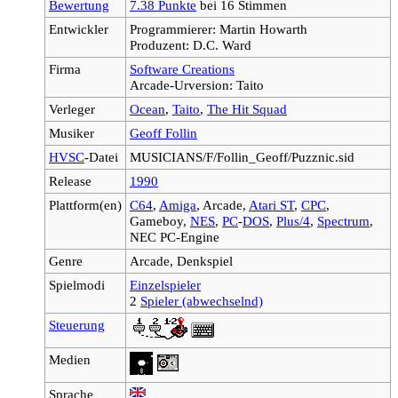
Bewertung
7.38 Punkte
bei 16 Stimmen
Entwickler
Programmierer: Martin Howarth
Produzent: D.C. Ward
Firma
Software Creations
Arcade-Urversion: Taito
Verleger
Ocean
,
Taito
,
The Hit Squad
Musiker
Geoff Follin
HVSC
-Datei
MUSICIANS/F/Follin_Geoff/Puzznic.sid
Release
1990
Plattform(en)
C64
,
Amiga
, Arcade,
Atari ST
,
CPC
,
Gameboy,
NES
,
PC
-
DOS
,
Plus/4
,
Spectrum
,
NEC PC-Engine
Genre
Arcade, Denkspiel
Spielmodi
Einzelspieler
2
Spieler (abwechselnd)
Steuerung
Medien
Sprache