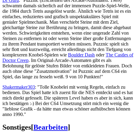
Dr Guru
: "Puzznic (Erscheinen des Arcade-Automaten: 1989)
schwamm damals sicherlich auf der immensen Puzzle-Spiel-Welle,
die 1984 durch Tetris ausgelöst wurde. Ähnlich wie Tetris ist es ein
einfaches, reduziertes und grafisch unspektakuläres Spiel mit
genialer Spielmechanik. Man verschiebt Steine mit dem Ziel,
gleichartige Steine zur Berührung zu bringen, damit diese abgebaut
werden. Schwierigkeiten entstehen, wenn eine ungerade Zahl von
Steinen zu entfernen ist oder wenn Steine über große Entfernungen
zu ihrem Pendant transportiert werden müssen. Puzznic spielt sich
sehr flott und kurzweilig, erreicht allerdings nicht den Tiefgang von
komplexeren Knobel-Spielen wie
Boulder Dash
oder
The Castles of
Doctor Creep
. Im Original-Arcade-Automaten gibt es als
Belohnung für gelöste Stufen Bilder von entkleideten Frauen. Doch
auch ohne diese "Zusatzmotivation" ist Puzznic auf dem C64 ein
Spiel, das lange zu fesseln weiß. 9 von 10 Punkten!"
Shakermaker303
: "Tolle Knobelei mit wenig Regeln, einfach zu
bedienen. Das Spiel hatte ich zuerst für die NES entdeckt und es hat
mich direkt gefesselt. Die späteren Level haben es aber in sich, kann
ich bestätigen :-) Bei der C64 Umsetzung stört mich ein wenig die
"lieblose Grafik - da hätte man etwas schöner aufhübschen können
anno 1990."
Sonstiges
[
Bearbeiten
]