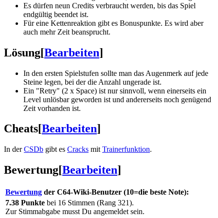
Es dürfen neun Credits verbraucht werden, bis das Spiel
endgültig beendet ist.
Für eine Kettenreaktion gibt es Bonuspunkte. Es wird aber
auch mehr Zeit beansprucht.
Lösung
[
Bearbeiten
]
In den ersten Spielstufen sollte man das Augenmerk auf jede
Steine legen, bei der die Anzahl ungerade ist.
Ein "Retry" (2 x Space) ist nur sinnvoll, wenn einerseits ein
Level unlösbar geworden ist und andererseits noch genügend
Zeit vorhanden ist.
Cheats
[
Bearbeiten
]
In der
CSDb
gibt es
Cracks
mit
Trainerfunktion
.
Bewertung
[
Bearbeiten
]
Bewertung
der C64-Wiki-Benutzer (10=die beste Note):
7.38 Punkte
bei 16 Stimmen (Rang 321).
Zur Stimmabgabe musst Du angemeldet sein.