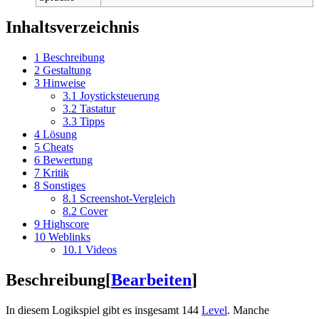
Inhaltsverzeichnis
1
Beschreibung
2
Gestaltung
3
Hinweise
3.1
Joysticksteuerung
3.2
Tastatur
3.3
Tipps
4
Lösung
5
Cheats
6
Bewertung
7
Kritik
8
Sonstiges
8.1
Screenshot-Vergleich
8.2
Cover
9
Highscore
10
Weblinks
10.1
Videos
Beschreibung
[
Bearbeiten
]
In diesem Logikspiel gibt es insgesamt 144
Level
. Manche