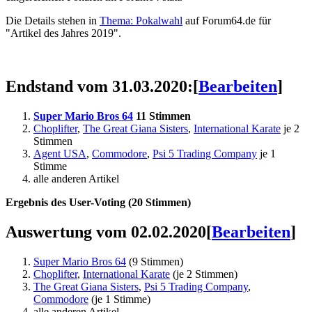
Die Details stehen in
Thema: Pokalwahl
auf Forum64.de für
"Artikel des Jahres 2019".
Endstand vom 31.03.2020:
[
Bearbeiten
]
Super Mario Bros 64
11 Stimmen
Choplifter
,
The Great Giana Sisters
,
International Karate
je 2
Stimmen
Agent USA
,
Commodore
,
Psi 5 Trading Company
je 1
Stimme
alle anderen Artikel
Ergebnis des User-Voting (20 Stimmen)
Auswertung vom 02.02.2020
[
Bearbeiten
]
Super Mario Bros 64
(9 Stimmen)
Choplifter
,
International Karate
(je 2 Stimmen)
The Great Giana Sisters
,
Psi 5 Trading Company
,
Commodore
(je 1 Stimme)
alle anderen Artikel