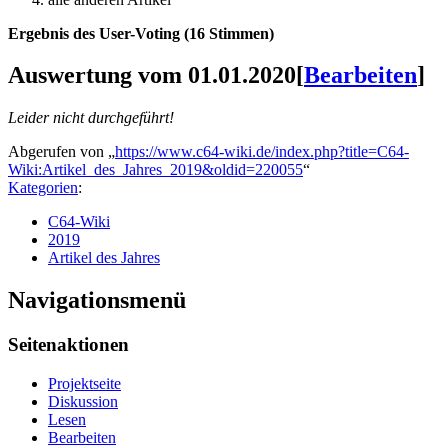
Ergebnis des User-Voting (16 Stimmen)
Auswertung vom 01.01.2020
[
Bearbeiten
]
Leider nicht durchgeführt!
Abgerufen von „
https://www.c64-wiki.de/index.php?title=C64-
Wiki:Artikel_des_Jahres_2019&oldid=220055
“
Kategorien
:
C64-Wiki
2019
Artikel des Jahres
Navigationsmenü
Seitenaktionen
Projektseite
Diskussion
Lesen
Bearbeiten