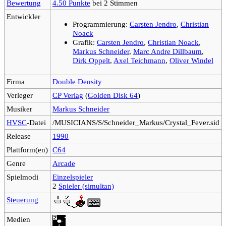
Bewertung
4.50 Punkte
bei 2 Stimmen
Entwickler
Programmierung:
Carsten Jendro
,
Christian
Noack
Grafik:
Carsten Jendro
,
Christian Noack
,
Markus Schneider
,
Marc Andre Dillbaum
,
Dirk Oppelt
,
Axel Teichmann
,
Oliver Windel
Firma
Double Density
Verleger
CP Verlag
(
Golden Disk 64
)
Musiker
Markus Schneider
HVSC
-Datei
/MUSICIANS/S/Schneider_Markus/Crystal_Fever.sid
Release
1990
Plattform(en)
C64
Genre
Arcade
Spielmodi
Einzelspieler
2
Spieler (simultan)
Steuerung
Medien