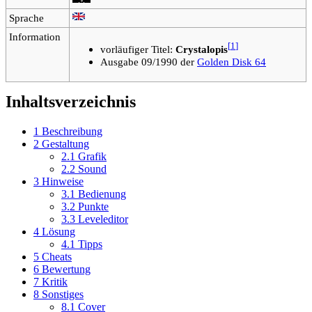
Sprache
Information
[
1
]
vorläufiger Titel:
Crystalopis
Ausgabe 09/1990 der
Golden Disk 64
Inhaltsverzeichnis
1
Beschreibung
2
Gestaltung
2.1
Grafik
2.2
Sound
3
Hinweise
3.1
Bedienung
3.2
Punkte
3.3
Leveleditor
4
Lösung
4.1
Tipps
5
Cheats
6
Bewertung
7
Kritik
8
Sonstiges
8.1
Cover