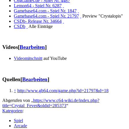
C64Games.de - Spiel Nr. 4487
Lemon64 - Spiel Nr. 6287
Gamebase64.com - Spiel Nr. 1847
Gamebase64.com - Spiel Nr. 21797
Preview "Crystalopis"
CSDb- Release Nr. 34664
CSDb
Alle Einträge
Videos
[
Bearbeiten
]
Videomitschnitt
auf YouTube
Quellen
[
Bearbeiten
]
↑
http://www.gb64.com/game.php?id=21797&d=18
Abgerufen von „
https://www.c64-wiki.de/index.php?
title=Crystal_Fever&oldid=285373
“
Kategorien
:
Spiel
Arcade