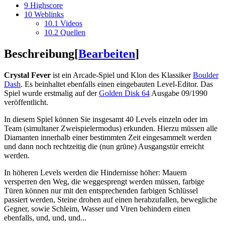
9
Highscore
10
Weblinks
10.1
Videos
10.2
Quellen
Beschreibung
[
Bearbeiten
]
Crystal Fever
ist ein Arcade-Spiel und Klon des Klassiker
Boulder
Dash
. Es beinhaltet ebenfalls einen eingebauten Level-Editor. Das
Spiel wurde erstmalig auf der
Golden Disk 64
Ausgabe 09/1990
veröffentlicht.
In diesem Spiel können Sie insgesamt 40 Levels einzeln oder im
Team (simultaner Zweispielermodus) erkunden. Hierzu müssen alle
Diamanten innerhalb einer bestimmten Zeit eingesammelt werden
und dann noch rechtzeitig die (nun grüne) Ausgangstür erreicht
werden.
In höheren Levels werden die Hindernisse höher: Mauern
versperren den Weg, die weggesprengt werden müssen, farbige
Türen können nur mit den entsprechenden farbigen Schlüssel
passiert werden, Steine drohen auf einen herabzufallen, bewegliche
Gegner, sowie Schleim, Wasser und Viren behindern einen
ebenfalls, und, und, und...