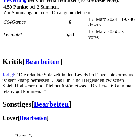
Bewertung
der C64-Wiki-Benutzer (10=die beste Note):
4.50 Punkte
bei 2 Stimmen.
Zur Stimmabgabe musst Du angemeldet sein.
15. März 2024 - 19.746
C64Games
6
downs
15. März 2024 - 3
Lemon64
5,33
votes
Kritik
[
Bearbeiten
]
Jodigi
: "Die erlaubte Spielzeit in den Levels im Einzelspielermodus
ist sehr knapp bemessen... Das Hin- und Hergeladen zwischen
Spiel, Highscore und Titelmenü stört etwas... Bis Level 6 kann man
relativ gut kommen..."
Sonstiges
[
Bearbeiten
]
Cover
[
Bearbeiten
]
"Cover".