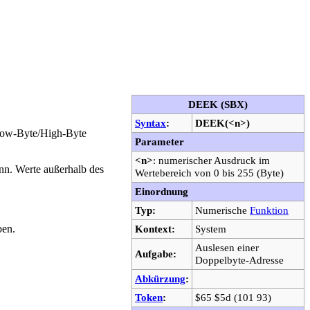
DEEK (SBX)
Syntax
:
DEEK(<n>)
 Low-Byte/High-Byte
Parameter
<n>
: numerischer Ausdruck im
nn. Werte außerhalb des
Wertebereich von 0 bis 255 (Byte)
Einordnung
Typ:
Numerische
Funktion
en.
Kontext:
System
Auslesen einer
Aufgabe:
Doppelbyte-Adresse
Abkürzung
:
Token
:
$65 $5d (101 93)