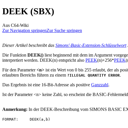
DEEK (SBX)
Aus C64-Wiki
Zur Navigation springen
Zur Suche springen
Dieser Artikel beschreibt das
Simons'-Basic-Extension-Schlüsselwort
Die Funktion
DEEK()
liest beginnend mit dem im Argument vorgege
interpretiert werden. DEEK(n) entspricht also
PEEK
(n)+256*
PEEK
(
Für den Parameter
<n>
ist ein Wert von 0 bis 255 erlaubt, der als pos
erlaubten Bereichs führen zu einem
.
?ILLEGAL QUANTITY ERROR
Das Ergebnis ist eine 16-Bit-Adresse als positive
Ganzzahl
.
Ist der Parameter <n> keine Zahl, so erscheint die BASIC-Fehlerme
Anmerkung:
In der DEEK-Beschreibung vom SIMONS BASIC EXT
FORMAT: DEEK(a,b)