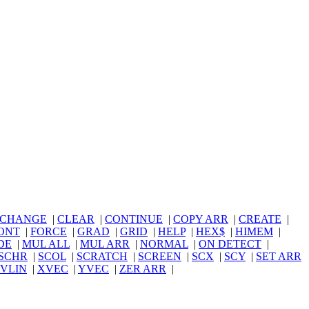
CHANGE
|
CLEAR
|
CONTINUE
|
COPY ARR
|
CREATE
|
ONT
|
FORCE
|
GRAD
|
GRID
|
HELP
|
HEX$
|
HIMEM
|
DE
|
MUL ALL
|
MUL ARR
|
NORMAL
|
ON DETECT
|
SCHR
|
SCOL
|
SCRATCH
|
SCREEN
|
SCX
|
SCY
|
SET ARR
VLIN
|
XVEC
|
YVEC
|
ZER ARR
|