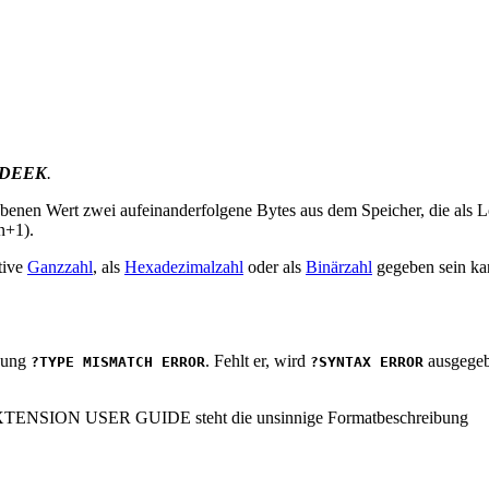
DEEK
.
benen Wert zwei aufeinanderfolgene Bytes aus dem Speicher, die als
n+1).
itive
Ganzzahl
, als
Hexadezimalzahl
oder als
Binärzahl
gegeben sein ka
ldung
. Fehlt er, wird
ausgegeb
?TYPE MISMATCH ERROR
?SYNTAX ERROR
ENSION USER GUIDE steht die unsinnige Formatbeschreibung