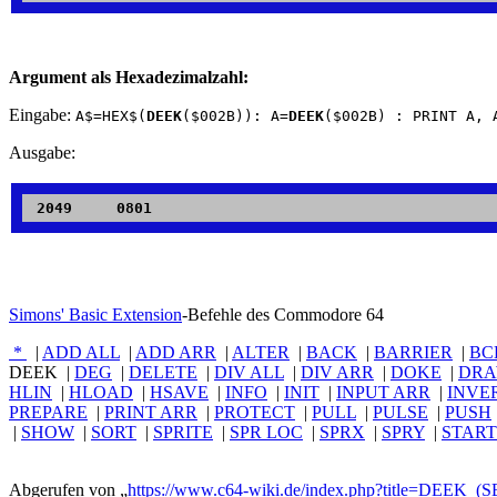
Argument als Hexadezimalzahl:
Eingabe:
A$=HEX$(
DEEK
($002B)): A=
DEEK
($002B) : PRINT A, 
Ausgabe:
Simons' Basic Extension
-Befehle des Commodore 64
*
|
ADD ALL
|
ADD ARR
|
ALTER
|
BACK
|
BARRIER
|
BC
DEEK
|
DEG
|
DELETE
|
DIV ALL
|
DIV ARR
|
DOKE
|
DRA
HLIN
|
HLOAD
|
HSAVE
|
INFO
|
INIT
|
INPUT ARR
|
INVE
PREPARE
|
PRINT ARR
|
PROTECT
|
PULL
|
PULSE
|
PUSH
|
SHOW
|
SORT
|
SPRITE
|
SPR LOC
|
SPRX
|
SPRY
|
START
Abgerufen von „
https://www.c64-wiki.de/index.php?title=DEEK_