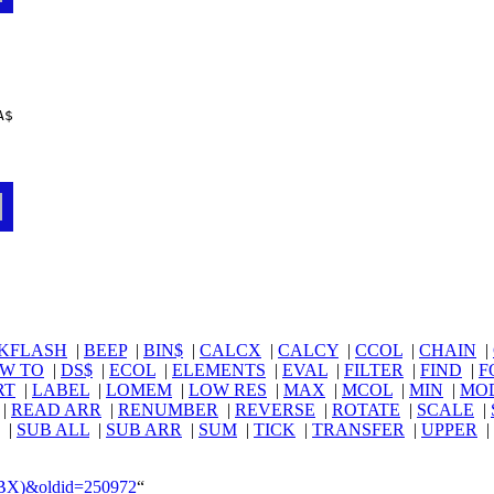
A$
KFLASH
|
BEEP
|
BIN$
|
CALCX
|
CALCY
|
CCOL
|
CHAIN
|
W TO
|
DS$
|
ECOL
|
ELEMENTS
|
EVAL
|
FILTER
|
FIND
|
F
RT
|
LABEL
|
LOMEM
|
LOW RES
|
MAX
|
MCOL
|
MIN
|
MO
|
READ ARR
|
RENUMBER
|
REVERSE
|
ROTATE
|
SCALE
|
|
SUB ALL
|
SUB ARR
|
SUM
|
TICK
|
TRANSFER
|
UPPER
|
(SBX)&oldid=250972
“