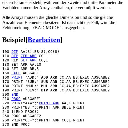
ersten Parameter steht, während der zweite und dritte Parameter die
Variablennamen der Arrays enthalten, die verknüpft werden.
Alle Arrays müssen die gleiche Dimension und so die gleiche
Anzahl von Elementen besitzen. Ist das nicht der Fall, wird die
Fehlermeldung "?BAD MODE" ausgegeben.
Beispiel
[
Bearbeiten
]
100 
DIM
 AA(8),BB(8),CC(8)

110 
REM
ZER ARR
 CC

120 REM 
SET ARR
 CC,1

130 SET ARR AA,10

140 SET ARR BB,5

150 
EXEC
 AUSGABE1

160 
PRINT
 "ADD:":
ADD ARR
 CC,AA,BB:EXEC AUSGABE2

170 PRINT "SUB:":
SUB ARR
 CC,AA,BB:EXEC AUSGABE2

180 PRINT "MUL:":
MUL ARR
 CC,AA,BB:EXEC AUSGABE2

190 PRINT "DIV:":
DIV ARR
 CC,AA,BB:EXEC AUSGABE2

200 
END
210 
PROC
 AUSGABE1

220 PRINT"AA=";:
PRINT ARR
 AA,1:PRINT

230 PRINT"BB=";:PRINT ARR BB,1:PRINT

240 [[END PROC))

250 PROC AUSGABE2

260 PRINT"CC=";:PRINT ARR CC,1:PRINT
