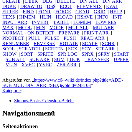
CREATE
|
DEEK
|
DEG
|
DELETE
|
DIV ALL
|
DIV ARR
|
DOKE
|
DRAW TO
|
DS$
|
ECOL
|
ELEMENTS
|
EVAL
|
FILTER
|
FIND
|
FONT
|
FORCE
|
GRAD
|
GRID
|
HELP
|
HEX$
|
HIMEM
|
HLIN
|
HLOAD
|
HSAVE
|
INFO
|
INIT
|
INPUT ARR
|
INVERT
|
LABEL
|
LOMEM
|
LOW RES
|
MAX
|
MCOL
|
MIN
|
MODE
|
MUL ALL
|
MUL ARR
|
NORMAL
|
ON DETECT
|
PREPARE
|
PRINT ARR
|
PROTECT
|
PULL
|
PULSE
|
PUSH
|
READ ARR
|
RENUMBER
|
REVERSE
|
ROTATE
|
SCALE
|
SCHR
|
SCOL
|
SCRATCH
|
SCREEN
|
SCX
|
SCY
|
SET ARR
|
SHOW
|
SORT
|
SPRITE
|
SPR LOC
|
SPRX
|
SPRY
|
START
|
SUB ALL
|
SUB ARR
|
SUM
|
TICK
|
TRANSFER
|
UPPER
|
VLIN
|
XVEC
|
YVEC
|
ZER ARR
|
Abgerufen von „
https://www.c64-wiki.de/index.php?title=ADD-
SUB-MUL-DIV_ARR_(SBX)&oldid=248108
“
Kategorie
:
Simons-Basic-Extension-Befehl
Navigationsmenü
Seitenaktionen