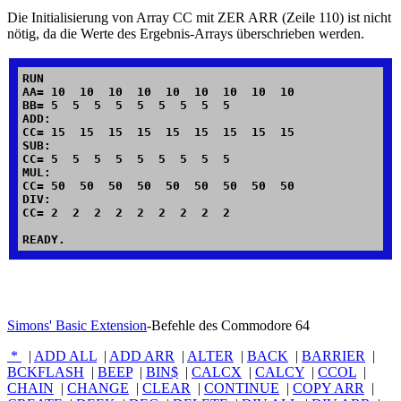
Die Initialisierung von Array CC mit ZER ARR (Zeile 110) ist nicht
nötig, da die Werte des Ergebnis-Arrays überschrieben werden.
RUN

AA= 10  10  10  10  10  10  10  10  10

BB= 5  5  5  5  5  5  5  5  5

ADD:

CC= 15  15  15  15  15  15  15  15  15

SUB:

CC= 5  5  5  5  5  5  5  5  5

MUL:

CC= 50  50  50  50  50  50  50  50  50

DIV:

CC= 2  2  2  2  2  2  2  2  2

Simons' Basic Extension
-Befehle des Commodore 64
*
|
ADD ALL
|
ADD ARR
|
ALTER
|
BACK
|
BARRIER
|
BCKFLASH
|
BEEP
|
BIN$
|
CALCX
|
CALCY
|
CCOL
|
CHAIN
|
CHANGE
|
CLEAR
|
CONTINUE
|
COPY ARR
|