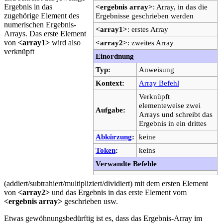
Ergebnis in das
<ergebnis array>
: Array, in das die
zugehörige Element des
Ergebnisse geschrieben werden
numerischen Ergebnis-
<array1>
: erstes Array
Arrays. Das erste Element
von
<array1>
wird also
<array2>
: zweites Array
verknüpft
Einordnung
Typ:
Anweisung
Kontext:
Array Befehl
Verknüpft
elementeweise zwei
Aufgabe:
Arrays und schreibt das
Ergebnis in ein drittes
Abkürzung
:
keine
Token
:
keins
Verwandte Befehle
(addiert/subtrahiert/multipliziert/dividiert) mit dem ersten Element
von
<array2>
und das Ergebnis in das erste Element vom
<ergebnis array>
geschrieben usw.
Etwas gewöhnungsbedürftig ist es, dass das Ergebnis-Array im