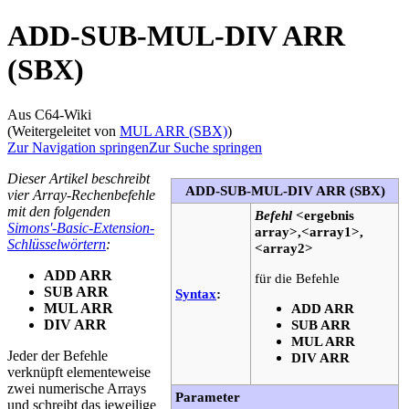
ADD-SUB-MUL-DIV ARR
(SBX)
Aus C64-Wiki
(Weitergeleitet von
MUL ARR (SBX)
)
Zur Navigation springen
Zur Suche springen
Dieser Artikel beschreibt
ADD-SUB-MUL-DIV ARR (SBX)
vier Array-Rechenbefehle
mit den folgenden
Befehl
<ergebnis
Simons'-Basic-Extension-
array>,<array1>,
Schlüsselwörtern
:
<array2>
ADD ARR
für die Befehle
SUB ARR
Syntax
:
MUL ARR
ADD ARR
DIV ARR
SUB ARR
MUL ARR
Jeder der Befehle
DIV ARR
verknüpft elementeweise
zwei numerische Arrays
Parameter
und schreibt das jeweilige