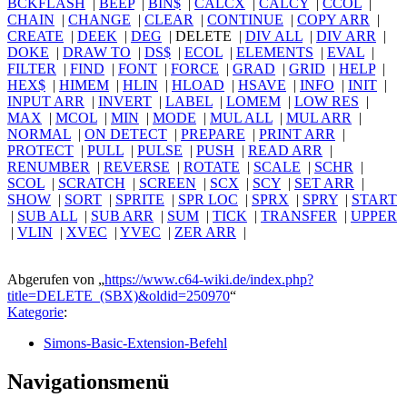
BCKFLASH
|
BEEP
|
BIN$
|
CALCX
|
CALCY
|
CCOL
|
CHAIN
|
CHANGE
|
CLEAR
|
CONTINUE
|
COPY ARR
|
CREATE
|
DEEK
|
DEG
|
DELETE
|
DIV ALL
|
DIV ARR
|
DOKE
|
DRAW TO
|
DS$
|
ECOL
|
ELEMENTS
|
EVAL
|
FILTER
|
FIND
|
FONT
|
FORCE
|
GRAD
|
GRID
|
HELP
|
HEX$
|
HIMEM
|
HLIN
|
HLOAD
|
HSAVE
|
INFO
|
INIT
|
INPUT ARR
|
INVERT
|
LABEL
|
LOMEM
|
LOW RES
|
MAX
|
MCOL
|
MIN
|
MODE
|
MUL ALL
|
MUL ARR
|
NORMAL
|
ON DETECT
|
PREPARE
|
PRINT ARR
|
PROTECT
|
PULL
|
PULSE
|
PUSH
|
READ ARR
|
RENUMBER
|
REVERSE
|
ROTATE
|
SCALE
|
SCHR
|
SCOL
|
SCRATCH
|
SCREEN
|
SCX
|
SCY
|
SET ARR
|
SHOW
|
SORT
|
SPRITE
|
SPR LOC
|
SPRX
|
SPRY
|
START
|
SUB ALL
|
SUB ARR
|
SUM
|
TICK
|
TRANSFER
|
UPPER
|
VLIN
|
XVEC
|
YVEC
|
ZER ARR
|
Abgerufen von „
https://www.c64-wiki.de/index.php?
title=DELETE_(SBX)&oldid=250970
“
Kategorie
:
Simons-Basic-Extension-Befehl
Navigationsmenü