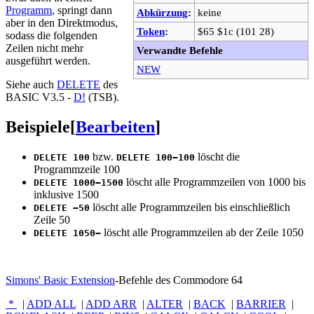
Programm
, springt dann
Abkürzung
:
keine
aber in den Direktmodus,
Token
:
$65 $1c (101 28)
sodass die folgenden
Zeilen nicht mehr
Verwandte Befehle
ausgeführt werden.
NEW
Siehe auch
DELETE
des
BASIC V3.5 -
D!
(TSB).
Beispiele
[
Bearbeiten
]
bzw.
löscht die
DELETE 100
DELETE 100−100
Programmzeile 100
löscht alle Programmzeilen von 1000 bis
DELETE 1000−1500
inklusive 1500
löscht alle Programmzeilen bis einschließlich
DELETE −50
Zeile 50
löscht alle Programmzeilen ab der Zeile 1050
DELETE 1050−
Simons' Basic Extension
-Befehle des Commodore 64
*
|
ADD ALL
|
ADD ARR
|
ALTER
|
BACK
|
BARRIER
|