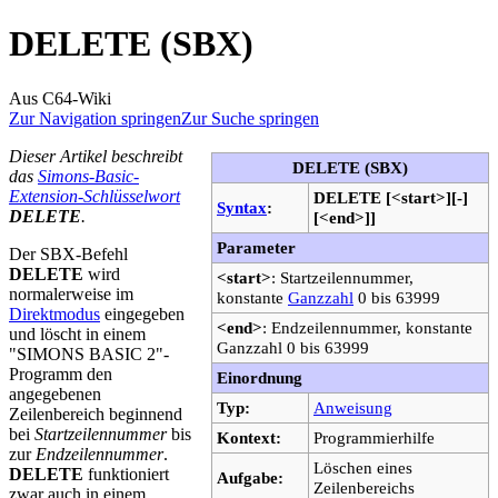
DELETE (SBX)
Aus C64-Wiki
Zur Navigation springen
Zur Suche springen
Dieser Artikel beschreibt
DELETE (SBX)
das
Simons-Basic-
Extension-Schlüsselwort
DELETE [<start>][-]
Syntax
:
DELETE
.
[<end>]]
Parameter
Der SBX-Befehl
DELETE
wird
<start>
: Startzeilennummer,
normalerweise im
konstante
Ganzzahl
0 bis 63999
Direktmodus
eingegeben
<end>
: Endzeilennummer, konstante
und löscht in einem
Ganzzahl 0 bis 63999
"SIMONS BASIC 2"-
Programm den
Einordnung
angegebenen
Typ:
Anweisung
Zeilenbereich beginnend
bei
Startzeilennummer
bis
Kontext:
Programmierhilfe
zur
Endzeilennummer
.
Löschen eines
DELETE
funktioniert
Aufgabe:
Zeilenbereichs
zwar auch in einem