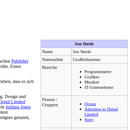
Jon Steele
Name
Jon Steele
Nationalität
Großbritannien
ischen
Publisher
edits. Einen
Branche
Programmierer
Grafiker
ieben, dass er sich
Musiker
IT-Unternehmer
g, Design und
Firmen /
Detail Limited
Ocean
Gruppen
iele
Indiana Jones
Attention to Detail
itere
Limited
esigner genannt,
Sony