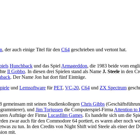
n
, der auch einige Titel für den
C64
geschrieben und vertont hat.
iels
Hunchback
und das Spiel
Armageddon
, die 1983 beide vom engl
chte
Il Gobbo
. In diesen drei Spielen stand als Name
J. Steele
in den Cr
hback
. Der Name Jon hat dort fünf Einträge.
piele
und
Lernsoftware
für
PET
,
VC-20
,
C64
und
ZX Spectrum
geschr
88 gemeinsam mit seinen Studienkollegen
Chris Gibbs
(Geschäftsführun
grammierer), und
Jim Torjussen
die Computerspiel-Firma
Attention to 
aren Aufträge der Firma
Lucasfilm Games
. Es handelte sich um die Sp
rden zwar auch für den Commodore 64 portiert, es waren aber noch we
as zu tun. In den Credits von Night Shift wird Steele als einer der D
sion mit.