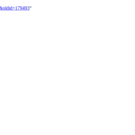
le&oldid=179493
“