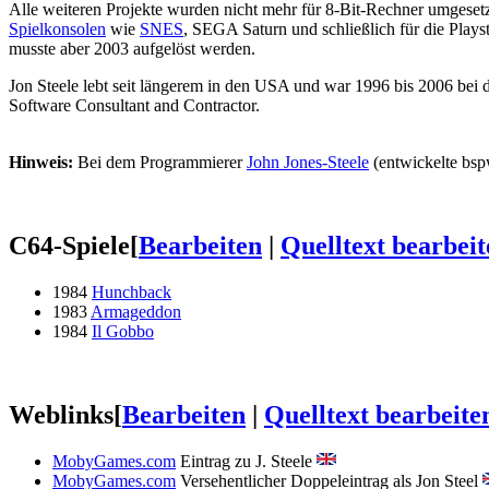
Alle weiteren Projekte wurden nicht mehr für 8-Bit-Rechner umgesetzt
Spielkonsolen
wie
SNES
, SEGA Saturn und schließlich für die Plays
musste aber 2003 aufgelöst werden.
Jon Steele lebt seit längerem in den USA und war 1996 bis 2006 bei 
Software Consultant and Contractor.
Hinweis:
Bei dem Programmierer
John Jones-Steele
(entwickelte bs
C64-Spiele
[
Bearbeiten
|
Quelltext bearbeit
1984
Hunchback
1983
Armageddon
1984
Il Gobbo
Weblinks
[
Bearbeiten
|
Quelltext bearbeite
MobyGames.com
Eintrag zu J. Steele
MobyGames.com
Versehentlicher Doppeleintrag als Jon Steel