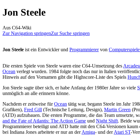
Jon Steele
Aus C64-Wiki
Zur Navigation springen
Zur Suche springen
Jon Steele
ist ein Entwickler und
Programmierer
von
Computerspiele
Die ersten Spiele von Steele waren eine C64-Umsetzung des
Arcadesp
Ocean
verlegt wurden. 1984 folgte noch das nur in Italien veröffentli
Hinweis auf den Vornamen gibt die Highscore-Liste des Spiels
Hunc
Jon Steele sagte über sich, er habe Anfang der 1980er Jahre so viele
S
unmöglich an alle erinnern könne.
Nachdem er zeitweise für
Ocean
tätig war, begann Steele im Jahr 19
Grafiken),
Fred Gill
(Technische Leitung, Design),
Martin Green
(Pro
(ATD) aufzubauen. Die ersten Programme, die das Team umsetzte, w
and the Fate of Atlantis: The Action Game
und
Night Shift
. Beide wu
Programmierer beteiligt und ATD hatte mit den C64-Versionen kaum etw
bei Indiana Jones arbeitete er nur an der
Amiga
- und der
Atari ST
-Ver