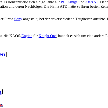
. Er konzentrierte sich einige Jahre auf
PC
,
Amiga
und
Atari ST
. Dann
tation und deren Nachfolger. Die Firma ATD hatte zu ihren besten Zeite
der Firma
Sony
angestellt, bei der er verschiedene Tätigkeiten ausübt
pw. die KAOS-
Engine
für
Knight Orc
) handelt es sich um eine andere P
en
]
n
]