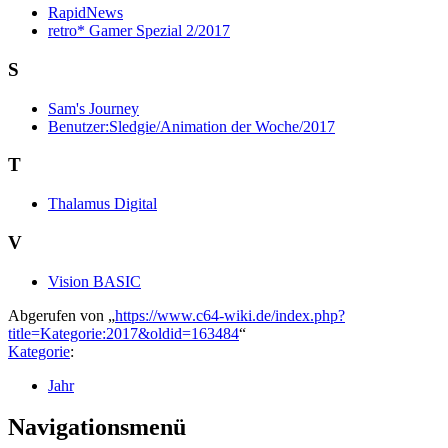
RapidNews
retro* Gamer Spezial 2/2017
S
Sam's Journey
Benutzer:Sledgie/Animation der Woche/2017
T
Thalamus Digital
V
Vision BASIC
Abgerufen von „
https://www.c64-wiki.de/index.php?
title=Kategorie:2017&oldid=163484
“
Kategorie
:
Jahr
Navigationsmenü