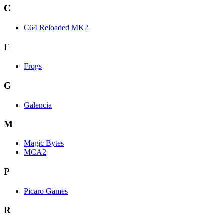
C
C64 Reloaded MK2
F
Frogs
G
Galencia
M
Magic Bytes
MCA2
P
Picaro Games
R