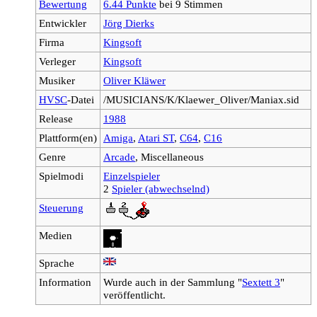
Bewertung
6.44 Punkte
bei 9 Stimmen
Entwickler
Jörg Dierks
Firma
Kingsoft
Verleger
Kingsoft
Musiker
Oliver Kläwer
HVSC
-Datei
/MUSICIANS/K/Klaewer_Oliver/Maniax.sid
Release
1988
Plattform(en)
Amiga
,
Atari ST
,
C64
,
C16
Genre
Arcade
, Miscellaneous
Spielmodi
Einzelspieler
2
Spieler (abwechselnd)
Steuerung
Medien
Sprache
Information
Wurde auch in der Sammlung "
Sextett 3
"
veröffentlicht.