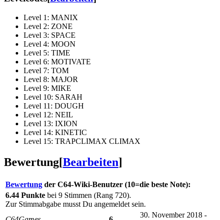
Level 1: MANIX
Level 2: ZONE
Level 3: SPACE
Level 4: MOON
Level 5: TIME
Level 6: MOTIVATE
Level 7: TOM
Level 8: MAJOR
Level 9: MIKE
Level 10: SARAH
Level 11: DOUGH
Level 12: NEIL
Level 13: IXION
Level 14: KINETIC
Level 15: TRAPCLIMAX CLIMAX
Bewertung
[
Bearbeiten
]
Bewertung
der C64-Wiki-Benutzer (10=die beste Note):
6.44 Punkte
bei 9 Stimmen (Rang 720).
Zur Stimmabgabe musst Du angemeldet sein.
30. November 2018 -
C64Games
6