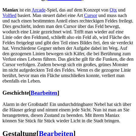
Maniax
ist ein
Arcade
-Spiel, das auf dem Konzept von
Qix
und
Volfied
basiert. Man steuert dabei eine Art
Cursor
und muss nach
und nach einen bestimmten Anteil eines rechteckigen Feldes freilegt.
Dies geschieht, indem man den Cursor über das Feld bewegt,
wodurch eine Linie gezeichnet wird. Trifft man wieder auf eine
Linie oder den Feldrand, schließt also ein Feld ab, wird Fläche des
Feldes freigelegt und gibt den Teil eines Bildes frei, den sie verdeckt
hat. Verschiedene Gegner stehen der Aufgabe dabei im Weg. Auf
den gezogenen Linien bewegen sich Käfer, die bei Berührung zum
Verlust eines Lebens führen. Das gleiche gilt für die Funken, die den
Cursor verfolgen. Zudem bewegt sich ein großes, grünes Monster
im nicht aufgedeckten Teil des Feldes. Wenn es die gezogene Linie
berührt, bevor man ein Fläche umschließen konnte, verliert man
ebenfalls ein Leben.
Geschichte
[
Bearbeiten
]
Alarm in der Großstadt! Ein undurchdringbarer Nebel hat sich über
die Häuser gelegt und nimmt einem jede Sicht. Nun ist man an Sie
herangetreten, diesen Zustand zu beenden. Mit ihrem Maniax
können Sie Stück für Stück wieder Licht in die Stadt bringen.
Gestaltung
[
Bearbeiten
]