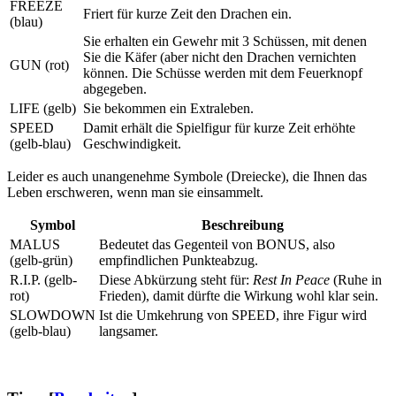
FREEZE
Friert für kurze Zeit den Drachen ein.
(blau)
Sie erhalten ein Gewehr mit 3 Schüssen, mit denen
Sie die Käfer (aber nicht den Drachen vernichten
GUN (rot)
können. Die Schüsse werden mit dem Feuerknopf
abgegeben.
LIFE (gelb)
Sie bekommen ein Extraleben.
SPEED
Damit erhält die Spielfigur für kurze Zeit erhöhte
(gelb-blau)
Geschwindigkeit.
Leider es auch unangenehme Symbole (Dreiecke), die Ihnen das
Leben erschweren, wenn man sie einsammelt.
Symbol
Beschreibung
MALUS
Bedeutet das Gegenteil von BONUS, also
(gelb-grün)
empfindlichen Punkteabzug.
R.I.P. (gelb-
Diese Abkürzung steht für:
Rest In Peace
(Ruhe in
rot)
Frieden), damit dürfte die Wirkung wohl klar sein.
SLOWDOWN
Ist die Umkehrung von SPEED, ihre Figur wird
(gelb-blau)
langsamer.