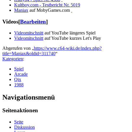
Kultboy.com - Testbericht Nr. 5019
Maniax
auf MobyGames.com
Videos
[
Bearbeiten
]
Videomitschnitt
auf YouTube längeres Spiel
Videomitschnitt
auf YouTube kurzes Let's Play
Abgerufen von „
https://www.c64-wiki.de/index.php?
title=Maniax&oldid=311740
“
Kategorien
:
Spiel
Arcade
Qix
1988
Navigationsmenü
Seitenaktionen
Seite
Diskussion