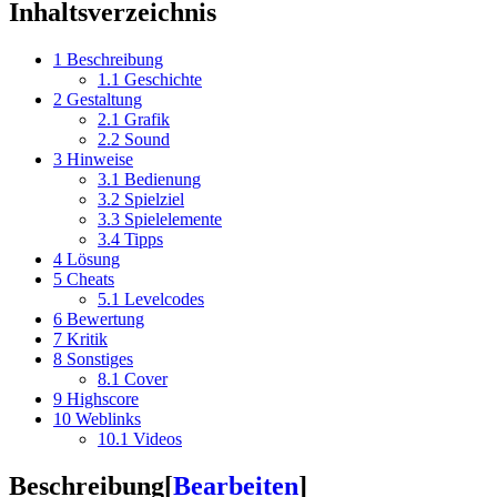
Inhaltsverzeichnis
1
Beschreibung
1.1
Geschichte
2
Gestaltung
2.1
Grafik
2.2
Sound
3
Hinweise
3.1
Bedienung
3.2
Spielziel
3.3
Spielelemente
3.4
Tipps
4
Lösung
5
Cheats
5.1
Levelcodes
6
Bewertung
7
Kritik
8
Sonstiges
8.1
Cover
9
Highscore
10
Weblinks
10.1
Videos
Beschreibung
[
Bearbeiten
]