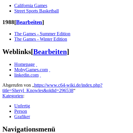
California Games
Street Sports Basketball
1988
[
Bearbeiten
]
The Games - Summer Edition
The Games - Winter Edition
Weblinks
[
Bearbeiten
]
Homepage
MobyGames.com
linkedin.com
Abgerufen von „
https://www.c64-wiki.de/index.php?
title=Sheryl_Knowles&oldid=296538
“
Kategorien
:
Unfertig
Person
Grafiker
Navigationsmenü