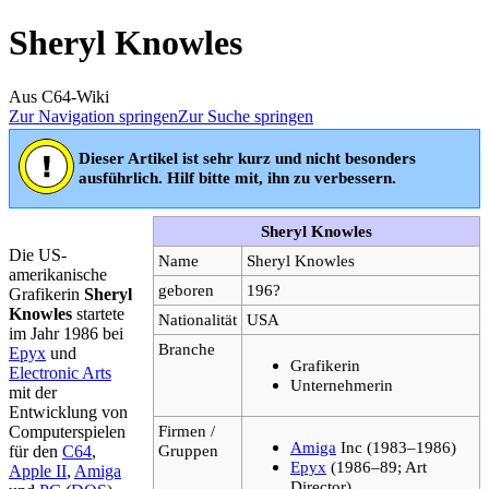
Sheryl Knowles
Aus C64-Wiki
Zur Navigation springen
Zur Suche springen
Dieser Artikel ist sehr kurz und nicht besonders
ausführlich. Hilf bitte mit, ihn zu verbessern.
Sheryl Knowles
Die US-
Name
Sheryl Knowles
amerikanische
geboren
196?
Grafikerin
Sheryl
Knowles
startete
Nationalität
USA
im Jahr 1986 bei
Branche
Epyx
und
Grafikerin
Electronic Arts
Unternehmerin
mit der
Entwicklung von
Firmen /
Computerspielen
Amiga
Inc (1983–1986)
Gruppen
für den
C64
,
Epyx
(1986–89; Art
Apple II
,
Amiga
Director)