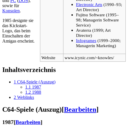
und
PC
(
DOS
),
Electronic Arts
(1990–93;
sowie für
Art Director)
Konsolen
.
Fujitsu Software (1995–
98; Managerin Software
1985 designte sie
Service)
das Kickstart-
Avaterra (1999; Art
Logo, das beim
Director)
Einschalten der
Infogrames
(1999–2000;
Amigas erscheint.
Managerin Marketing)
Website
www.icynic.com/~knowles/
Inhaltsverzeichnis
1
C64-Spiele (Auszug)
1.1
1987
1.2
1988
2
Weblinks
C64-Spiele (Auszug)
[
Bearbeiten
]
1987
[
Bearbeiten
]