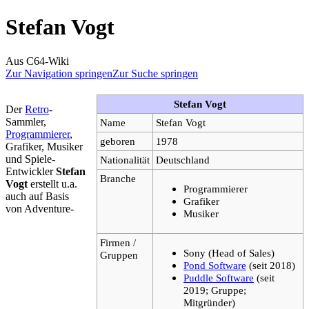
Stefan Vogt
Aus C64-Wiki
Zur Navigation springen
Zur Suche springen
Stefan Vogt
Der
Retro
-
Sammler,
Name
Stefan Vogt
Programmierer
,
geboren
1978
Grafiker, Musiker
und Spiele-
Nationalität
Deutschland
Entwickler
Stefan
Branche
Vogt
erstellt u.a.
Programmierer
auch auf Basis
Grafiker
von Adventure-
Musiker
Firmen /
Sony (Head of Sales)
Gruppen
Pond Software
(seit 2018)
Puddle Software
(seit
2019; Gruppe;
Mitgründer)