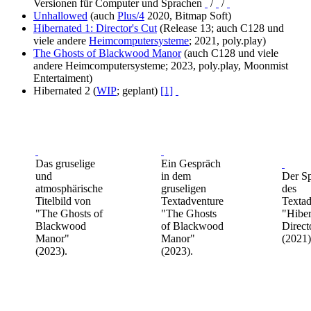
Versionen für Computer und Sprachen
/
/
Unhallowed
(auch
Plus/4
2020, Bitmap Soft)
Hibernated 1: Director's Cut
(Release 13; auch C128 und
viele andere
Heimcomputersysteme
; 2021, poly.play)
The Ghosts of Blackwood Manor
(auch C128 und viele
andere Heimcomputersysteme; 2023, poly.play, Moonmist
Entertaiment)
Hibernated 2 (
WIP
; geplant)
[1]
Das gruselige
Ein Gespräch
und
in dem
Der Sp
atmosphärische
gruseligen
des
Titelbild von
Textadventure
Textad
"The Ghosts of
"The Ghosts
"Hiber
Blackwood
of Blackwood
Direct
Manor"
Manor"
(2021)
(2023).
(2023).