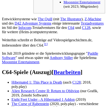
Moonmist Entertainment
(seit 2023; Mitgründer)
Entwicklersysteme wie
The Quill
(mit
The Illustrator
),
Z-Machine
und des
D42 Adventure Systems
einige interessante
Textadventures
im Stil der
Infocom
-Textadventures für den
C64
und
C128
, sowie
für weitere (Heim-)computersysteme.
Weiterhin schreibt er Beiträge auf Videospielgeschichten.de,
[
1
]
insbesondere über den C64.
Im Juli 2019 gründete er die Spieleentwicklungsgruppe "
Puddle
Software
" und etwas später mit
Anthony Stiller
die Spielefirma
Moonmist Entertainment
.
C64-Spiele (Auszug)
[
Bearbeiten
]
Hibernated 1: This Place is Death
(auch
C128
; 2018,
poly.play)
Alien Research Centre II: Return to Oblivion
(nur Grafik,
2019, Zenobi Software)
Eight Feet Under - A Hibernated 1 Addon
(2019)
The Curse of Rabenstein
(2020, poly.play) - verschiedene