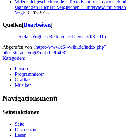
Videospielgeschichten.de :"Textadventures lassen sich mit
spannenden Büchern vergleichen" – Interview mit Stefan
Vogt
; 31.03.2018
Quellen
[
Bearbeiten
]
↑
Stefan Vogt - 6 Beiträge seit dem 18.03.2015
Abgerufen von „
https://www.c64-wiki.de/index.php?
title=Stefan_Vogt&oldid=304085
“
Kategorien
:
Person
Programmierer
Grafiker
Musiker
Navigationsmenü
Seitenaktionen
Seite
Diskussion
Lesen