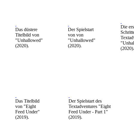
Die ers
Das düstere
Der Spielstart
Schritt
Titelbild von
von von
Textad
"Unhallowed"
"Unhallowed"
"Unha
(2020).
(2020).
(2020)
Das Titelbild
Der Spielstart des
von "Eight
Textadventures "Eight
Feed Under"
Feed Under - Part 1"
(2019).
(2019).