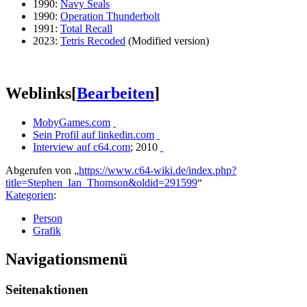
1990:
Navy Seals
1990:
Operation Thunderbolt
1991:
Total Recall
2023:
Tetris Recoded
(Modified version)
Weblinks
[
Bearbeiten
]
MobyGames.com
Sein Profil auf linkedin.com
Interview auf c64.com
; 2010
Abgerufen von „
https://www.c64-wiki.de/index.php?
title=Stephen_Ian_Thomson&oldid=291599
“
Kategorien
:
Person
Grafik
Navigationsmenü
Seitenaktionen