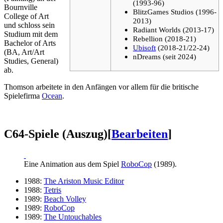
(1993-96)
Bournville
BlitzGames Studios (1996-
College of Art
2013)
und schloss sein
Radiant Worlds (2013-17)
Studium mit dem
Rebellion (2018-21)
Bachelor of Arts
Ubisoft
(2018-21/22-24)
(BA, Art/Art
nDreams (seit 2024)
Studies, General)
ab.
Thomson arbeitete in den Anfängen vor allem für die britische
Spielefirma
Ocean
.
C64-Spiele (Auszug)
[
Bearbeiten
]
Eine Animation aus dem Spiel
RoboCop
(1989).
1988:
The Ariston Music Editor
1988:
Tetris
1989:
Beach Volley
1989:
RoboCop
1989:
The Untouchables