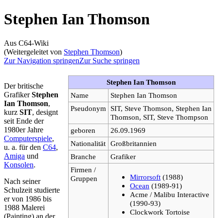
Stephen Ian Thomson
Aus C64-Wiki
(Weitergeleitet von
Stephen Thomson
)
Zur Navigation springen
Zur Suche springen
Stephen Ian Thomson
Der britische
Grafiker
Stephen
Name
Stephen Ian Thomson
Ian Thomson
,
Pseudonym
SIT, Steve Thomson, Stephen Ian
kurz
SIT
, designt
Thomson, SIT, Steve Thompson
seit Ende der
1980er Jahre
geboren
26.09.1969
Computerspiele
,
Nationalität
Großbritannien
u. a. für den
C64
,
Amiga
und
Branche
Grafiker
Konsolen
.
Firmen /
Mirrorsoft
(1988)
Gruppen
Nach seiner
Ocean
(1989-91)
Schulzeit studierte
Acme / Malibu Interactive
er von 1986 bis
(1990-93)
1988 Malerei
Clockwork Tortoise
(Painting) an der