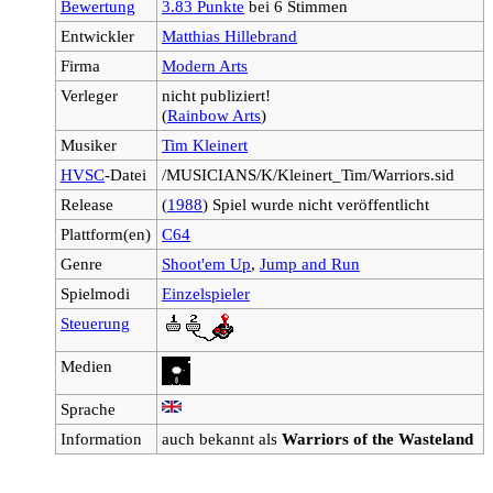
Bewertung
3.83 Punkte
bei 6 Stimmen
Entwickler
Matthias Hillebrand
Firma
Modern Arts
Verleger
nicht publiziert!
(
Rainbow Arts
)
Musiker
Tim Kleinert
HVSC
-Datei
/MUSICIANS/K/Kleinert_Tim/Warriors.sid
Release
(
1988
) Spiel wurde nicht veröffentlicht
Plattform(en)
C64
Genre
Shoot'em Up
,
Jump and Run
Spielmodi
Einzelspieler
Steuerung
Medien
Sprache
Information
auch bekannt als
Warriors of the Wasteland