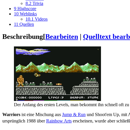
8.2
Trivia
9
Highscore
10
Weblinks
10.1
Videos
11
Quellen
Beschreibung
[
Bearbeiten
|
Quelltext bearb
Der Anfang des ersten Levels, man bekommt ihn schnell oft zu
Warriors
ist eine Mischung aus
Jump & Run
und Shoot'em Up, mit 
ursprünglich 1988 über
Rainbow Arts
erscheinen, wurde aber schließli