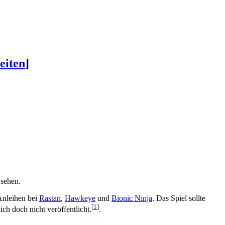
eiten
]
 sehen.
Anleihen bei
Rastan
,
Hawkeye
und
Bionic Ninja
. Das Spiel sollte
[
1
]
ch doch nicht veröffentlicht.
.