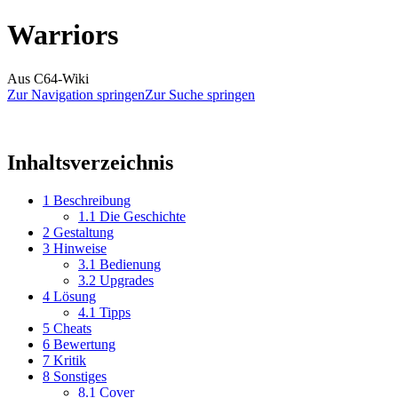
Warriors
Aus C64-Wiki
Zur Navigation springen
Zur Suche springen
Inhaltsverzeichnis
1
Beschreibung
1.1
Die Geschichte
2
Gestaltung
3
Hinweise
3.1
Bedienung
3.2
Upgrades
4
Lösung
4.1
Tipps
5
Cheats
6
Bewertung
7
Kritik
8
Sonstiges
8.1
Cover