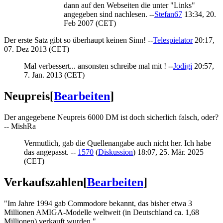
dann auf den Webseiten die unter "Links"
angegeben sind nachlesen. --
Stefan67
13:34, 20.
Feb 2007 (CET)
Der erste Satz gibt so überhaupt keinen Sinn! --
Telespielator
20:17,
07. Dez 2013 (CET)
Mal verbessert... ansonsten schreibe mal mit ! --
Jodigi
20:57,
7. Jan. 2013 (CET)
Neupreis
[
Bearbeiten
]
Der angegebene Neupreis 6000 DM ist doch sicherlich falsch, oder?
-- MishRa
Vermutlich, gab die Quellenangabe auch nicht her. Ich habe
das angepasst. --
1570
(
Diskussion
) 18:07, 25. Mär. 2025
(CET)
Verkaufszahlen
[
Bearbeiten
]
"Im Jahre 1994 gab Commodore bekannt, das bisher etwa 3
Millionen AMIGA-Modelle weltweit (in Deutschland ca. 1,68
Millionen) verkauft wurden."