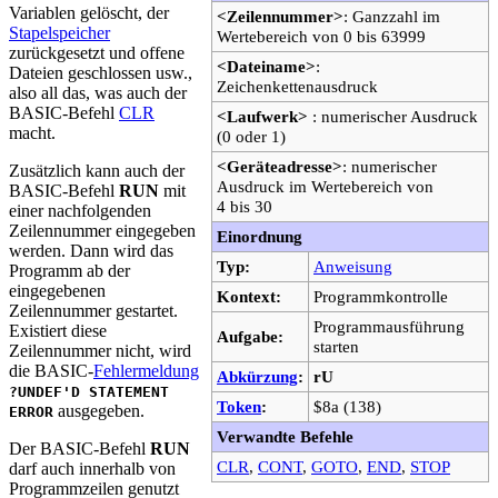
Variablen gelöscht, der
<Zeilennummer>
: Ganzzahl im
Stapelspeicher
Wertebereich von 0 bis 63999
zurückgesetzt und offene
<Dateiname>
:
Dateien geschlossen usw.,
Zeichenkettenausdruck
also all das, was auch der
BASIC-Befehl
CLR
<Laufwerk>
: numerischer Ausdruck
macht.
(0 oder 1)
<Geräteadresse>
: numerischer
Zusätzlich kann auch der
Ausdruck im Wertebereich von
BASIC-Befehl
RUN
mit
4 bis 30
einer nachfolgenden
Zeilennummer eingegeben
Einordnung
werden. Dann wird das
Typ:
Anweisung
Programm ab der
eingegebenen
Kontext:
Programmkontrolle
Zeilennummer gestartet.
Programmausführung
Existiert diese
Aufgabe:
starten
Zeilennummer nicht, wird
die BASIC-
Fehlermeldung
Abkürzung
:
rU
?UNDEF'D STATEMENT
Token
:
$8a (138)
ausgegeben.
ERROR
Verwandte Befehle
Der BASIC-Befehl
RUN
CLR
,
CONT
,
GOTO
,
END
,
STOP
darf auch innerhalb von
Programmzeilen genutzt