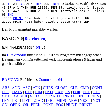
20 A = 
VAL
(A$)

30 
IF
 A<1 
OR
 A>2 
THEN
RUN
: 
REM
 Falsche Auswahl dann Neu
40 IF A=1 THEN 
RUN
 10000: REM Startzeile des 1. Spiels

50 IF A=2 THEN 
RUN
 20000: REM Startzeile des 2. Spiels

60 
END
10000 
PRINT
 "Sie haben Spiel 1 gestartet": END

Den Programmstart interaktiv wählen.
BASIC 7.0
[
Bearbeiten
]
RUN
 "KALKULATION" 
ON
Im
Direktmodus
unter BASIC 7.0 das Programm mit angegebenen
Dateinamen vom Diskettenlaufwerk mit Geräteadresse 9 laden und
gleich ausführen.
BASIC V2
-Befehle des
Commodore 64
ABS
|
AND
|
ASC
|
ATN
|
CHR$
|
CLOSE
|
CLR
|
CMD
|
CONT
|
COS
|
DATA
|
DEF
|
DIM
|
END
|
EXP
|
FN
|
FOR
|
FRE
|
GET
|
GET#
|
GOSUB
|
GOTO
|
IF
|
INPUT
|
INPUT#
|
INT
|
LEFT$
|
LEN
|
LET
|
LIST
|
LOAD
|
LOG
|
MID$
|
NEW
|
NEXT
|
NOT
|
ON
|
OPEN
|
OR
|
PEEK
|
POKE
|
POS
|
PRINT
|
PRINT#
|