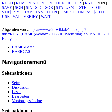
READ
|
REM
|
RESTORE
|
RETURN
|
RIGHT$
|
RND
|
RUN
|
SAVE
|
SGN
|
SIN
|
SPC
|
SQR
|
STATUS/ST
|
STEP
|
STOP
|
STR$
|
SYS
|
TAB
|
TAN
|
THEN
|
TIME/TI
|
TIME$/TI$
|
TO
|
USR
|
VAL
|
VERIFY
|
WAIT
Abgerufen von „
https://www.c64-wiki.de/index.php?
title=RUN_(BASIC)&oldid=250688#Erweiterung_ab_BASIC_7.0
“
Kategorien
:
BASIC-Befehl
BASIC 7.0
Navigationsmenü
Seitenaktionen
Seite
Diskussion
Lesen
Bearbeiten
Versionsgeschichte
Seitenaktionen