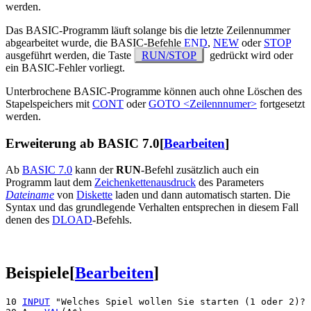
werden.
Das BASIC-Programm läuft solange bis die letzte Zeilennummer
abgearbeitet wurde, die BASIC-Befehle
END
,
NEW
oder
STOP
ausgeführt werden, die Taste
RUN/STOP
gedrückt wird oder
ein BASIC-Fehler vorliegt.
Unterbrochene BASIC-Programme können auch ohne Löschen des
Stapelspeichers mit
CONT
oder
GOTO <Zeilennnumer>
fortgesetzt
werden.
Erweiterung ab BASIC 7.0
[
Bearbeiten
]
Ab
BASIC 7.0
kann der
RUN
-Befehl zusätzlich auch ein
Programm laut dem
Zeichenkettenausdruck
des Parameters
Dateiname
von
Diskette
laden und dann automatisch starten. Die
Syntax und das grundlegende Verhalten entsprechen in diesem Fall
denen des
DLOAD
-Befehls.
Beispiele
[
Bearbeiten
]
10 
INPUT
 "Welches Spiel wollen Sie starten (1 oder 2)? 