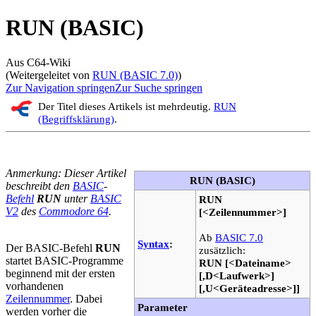
RUN (BASIC)
Aus C64-Wiki
(Weitergeleitet von
RUN (BASIC 7.0)
)
Zur Navigation springen
Zur Suche springen
Der Titel dieses Artikels ist mehrdeutig.
RUN
(Begriffsklärung)
.
Anmerkung: Dieser Artikel
RUN (BASIC)
beschreibt den
BASIC
-
Befehl
RUN
unter
BASIC
RUN
V2
des
Commodore 64
.
[<Zeilennummer>]
Ab
BASIC 7.0
Syntax
:
Der BASIC-Befehl
RUN
zusätzlich:
startet BASIC-Programme
RUN [<Dateiname>
beginnend mit der ersten
[,D<Laufwerk>]
vorhandenen
[,U<Geräteadresse>]]
Zeilennummer
. Dabei
Parameter
werden vorher die