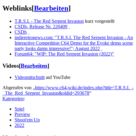
Weblinks
[
Bearbeiten
]
T.R.S.I. - The Red Serpent Invasion
kurz vorgestellt
CSDb- Release Nr. 220409
CSDb
indieretronews.com: "T.R.S.I. The Red Serpent Invasion - An
Interactive Competition C64 Demo for the Evoke demo scene
party looks damn impressive!"; August 2022
Forum64: "WIP: The Red Serpent Invasion (2022)"
Videos
[
Bearbeiten
]
Videomitschnitt
auf YouTube
Abgerufen von „
https://www.c64-wiki.de/index.php?title=T.R.S.I._-
_The_Red_Serpent_Invasion&oldid=293678
“
Kategorien
:
Spiel
Preview
Shoot'em Up
2022