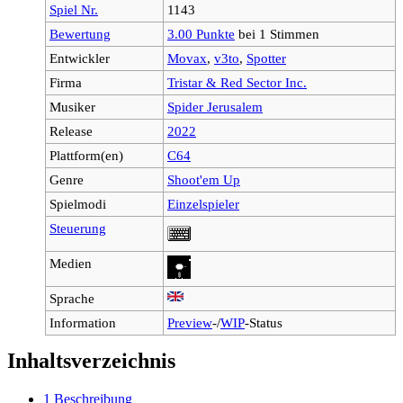
Spiel Nr.
1143
Bewertung
3.00 Punkte
bei 1 Stimmen
Entwickler
Movax
,
v3to
,
Spotter
Firma
Tristar & Red Sector Inc.
Musiker
Spider Jerusalem
Release
2022
Plattform(en)
C64
Genre
Shoot'em Up
Spielmodi
Einzelspieler
Steuerung
Medien
Sprache
Information
Preview
-/
WIP
-Status
Inhaltsverzeichnis
1
Beschreibung