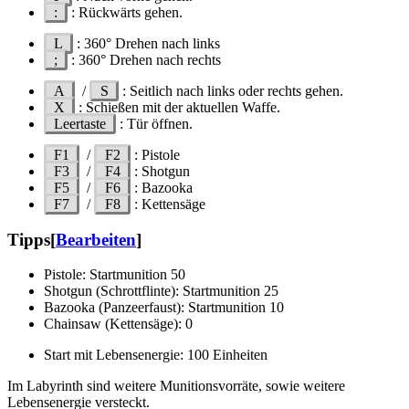
:
: Rückwärts gehen.
L
: 360° Drehen nach links
;
: 360° Drehen nach rechts
A
/
S
: Seitlich nach links oder rechts gehen.
X
: Schießen mit der aktuellen Waffe.
Leertaste
: Tür öffnen.
F1
/
F2
: Pistole
F3
/
F4
: Shotgun
F5
/
F6
: Bazooka
F7
/
F8
: Kettensäge
Tipps
[
Bearbeiten
]
Pistole: Startmunition 50
Shotgun (Schrottflinte): Startmunition 25
Bazooka (Panzeerfaust): Startmunition 10
Chainsaw (Kettensäge): 0
Start mit Lebensenergie: 100 Einheiten
Im Labyrinth sind weitere Munitionsvorräte, sowie weitere
Lebensenergie versteckt.