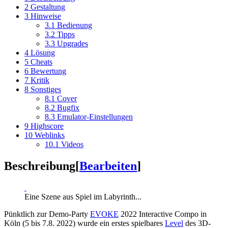
2
Gestaltung
3
Hinweise
3.1
Bedienung
3.2
Tipps
3.3
Upgrades
4
Lösung
5
Cheats
6
Bewertung
7
Kritik
8
Sonstiges
8.1
Cover
8.2
Bugfix
8.3
Emulator-Einstellungen
9
Highscore
10
Weblinks
10.1
Videos
Beschreibung
[
Bearbeiten
]
Eine Szene aus Spiel im Labyrinth...
Pünktlich zur Demo-Party
EVOKE
2022 Interactive Compo in
Köln (5 bis 7.8. 2022) wurde ein erstes spielbares
Level
des 3D-