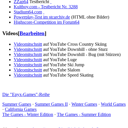
ZZap64
Testbericht
Kultboy.com - Testbericht Nr. 3288
Stadium64.com
Powerplay-Test im stcarchiv.de
(HTML ohne Bilder)
Highscore-Competition im Forum64
Videos
[
Bearbeiten
]
Videomitschnitt
auf YouTube Cross Country Skiing
Videomitschnitt
auf YouTube Downhill - ohne Sturz
Videomitschnitt
auf YouTube Downhill - Bug (mit Stürzen)
Videomitschnitt
auf YouTube Luge
Videomitschnitt
auf YouTube Ski Jump
Videomitschnitt
auf YouTube Slalom
Videomitschnitt
auf YouTube Speed Skating
Die "Epyx-Games"-Reihe
Summer Games
·
Summer Games II
·
Winter Games
·
World Games
·
California Games
The Games - Winter Edition
·
The Games - Summer Edition