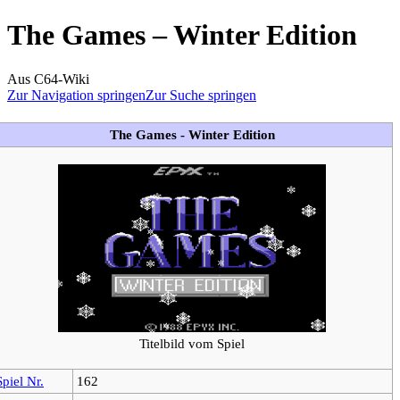
The Games – Winter Edition
Aus C64-Wiki
Zur Navigation springen
Zur Suche springen
The Games - Winter Edition
Titelbild vom Spiel
Spiel Nr.
162