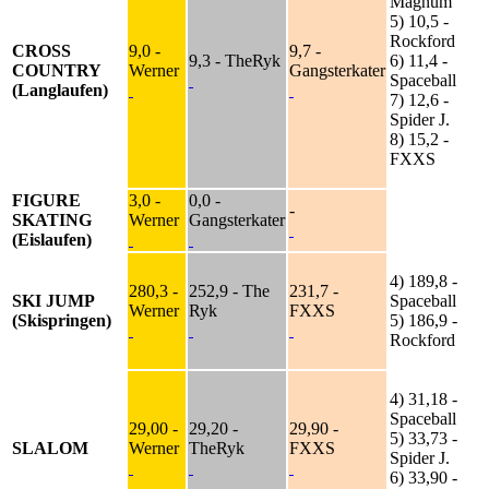
Magnum
5) 10,5 -
Rockford
CROSS
9,0 -
9,7 -
9,3 - TheRyk
6) 11,4 -
COUNTRY
Werner
Gangsterkater
Spaceball
(Langlaufen)
7) 12,6 -
Spider J.
8) 15,2 -
FXXS
FIGURE
3,0 -
0,0 -
-
SKATING
Werner
Gangsterkater
(Eislaufen)
4) 189,8 -
280,3 -
252,9 - The
231,7 -
SKI JUMP
Spaceball
Werner
Ryk
FXXS
(Skispringen)
5) 186,9 -
Rockford
4) 31,18 -
Spaceball
29,00 -
29,20 -
29,90 -
5) 33,73 -
SLALOM
Werner
TheRyk
FXXS
Spider J.
6) 33,90 -