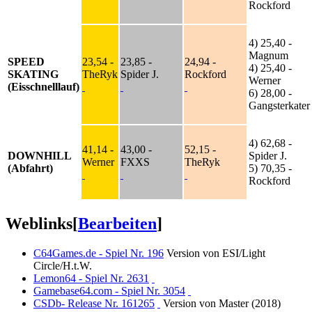
Rockford
4) 25,40 -
Magnum
SPEED
23,54 -
23,85 -
24,94 -
4) 25,40 -
SKATING
TheRyk
Spider J.
Rockford
Werner
(Eisschnelllauf)
6) 28,00 -
Gangsterkater
4) 62,68 -
41,14 -
43,00 -
52,15 -
DOWNHILL
Spider J.
Werner
FXXS
TheRyk
(Abfahrt)
5) 70,35 -
Rockford
Weblinks
[
Bearbeiten
]
C64Games.de - Spiel Nr. 196
Version von ESI/Light
Circle/H.t.W.
Lemon64 - Spiel Nr. 2631
Gamebase64.com - Spiel Nr. 3054
CSDb- Release Nr. 161265
Version von Master (2018)