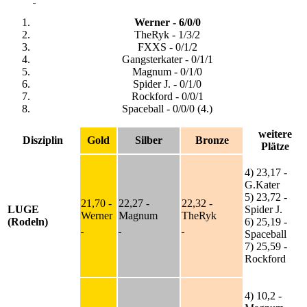
Werner - 6/0/0
TheRyk - 1/3/2
FXXS - 0/1/2
Gangsterkater - 0/1/1
Magnum - 0/1/0
Spider J. - 0/1/0
Rockford - 0/0/1
Spaceball - 0/0/0 (4.)
weitere
Disziplin
Gold
Silber
Bronze
Plätze
4) 23,17 -
G.Kater
5) 23,72 -
21,70 -
22,27 -
22,32 -
LUGE
Spider J.
Werner
Magnum
TheRyk
(Rodeln)
6) 25,19 -
Spaceball
7) 25,59 -
Rockford
4) 10,2 -