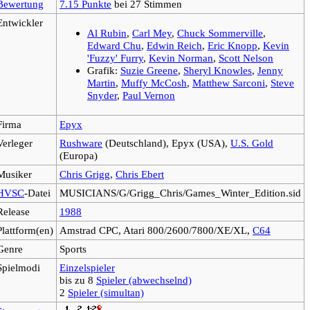
Bewertung
7.15 Punkte
bei 27 Stimmen
Entwickler
Al Rubin
,
Carl Mey
,
Chuck Sommerville
,
Edward Chu
,
Edwin Reich
,
Eric Knopp
,
Kevin
'Fuzzy' Furry
,
Kevin Norman
,
Scott Nelson
Grafik:
Suzie Greene
,
Sheryl Knowles
,
Jenny
Martin
,
Muffy McCosh
,
Matthew Sarconi
,
Steve
Snyder
,
Paul Vernon
Firma
Epyx
Verleger
Rushware
(Deutschland), Epyx (USA),
U.S. Gold
(Europa)
Musiker
Chris Grigg
,
Chris Ebert
HVSC
-Datei
MUSICIANS/G/Grigg_Chris/Games_Winter_Edition.sid
Release
1988
Plattform(en)
Amstrad CPC, Atari 800/2600/7800/XE/XL,
C64
Genre
Sports
Spielmodi
Einzelspieler
bis zu 8
Spieler (abwechselnd)
2
Spieler (simultan)