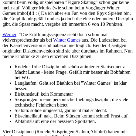
kommt beim völlig unspielbaren "Figure Skating" schon gar keine
mehr auf. Völliger Murks (wie schon beim Vorgänger Winter
Games imho!)!!! :-( Da ich aber ein Fan von den Epyx Spielen bin,
die Graphik mir gefällt und es ja doch die eine oder andere Disziplin
gibt, die Spass macht, vergebe ich immerhin 6 von 10 Punkten!
Werner
: "Die Eröffnungssequenz sieht doch schon mal
vielversprechender als bei
Winter Games
aus. Die Ladezeiten bei
der Kassettenversion sind nahezu unerträglich. Bei der 3-seitigen
originalen Diskettenversion sind sie aber durchaus im Rahmen. Nun
meine Eindrücke zu den einzelnen Disziplinen:
Rodeln: Tolle Disziplin mit schön animierter Startsequenz.
Macht Laune - keine Frage. Gefällt mir besser als Bobfahren
bei W.G.
Langlaufen: Geht so! Biathlon bei "Winter Games" ist klar
besser.
Eiskunstlauf: kein Kommentar
Skispringen: meine persönliche Lieblingsdisziplin, die viele
technische Feinheiten bietet.
Slalom: solide umgesetzt, gar nicht mal schlecht.
Eisschnelllauf: naja. Beim Stürzen kommt schnell Frust auf.
Abfahrtslauf: eine der besseren Sportarten.
Vier Disziplinen (Rodeln,Skispringen,Slalom,Abfahrt) haben mir