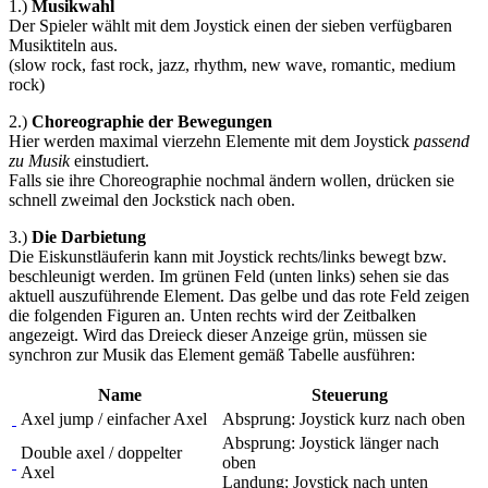
1.)
Musikwahl
Der Spieler wählt mit dem Joystick einen der sieben verfügbaren
Musiktiteln aus.
(slow rock, fast rock, jazz, rhythm, new wave, romantic, medium
rock)
2.)
Choreographie der Bewegungen
Hier werden maximal vierzehn Elemente mit dem Joystick
passend
zu Musik
einstudiert.
Falls sie ihre Choreographie nochmal ändern wollen, drücken sie
schnell zweimal den Jockstick nach oben.
3.)
Die Darbietung
Die Eiskunstläuferin kann mit Joystick rechts/links bewegt bzw.
beschleunigt werden. Im grünen Feld (unten links) sehen sie das
aktuell auszuführende Element. Das gelbe und das rote Feld zeigen
die folgenden Figuren an. Unten rechts wird der Zeitbalken
angezeigt. Wird das Dreieck dieser Anzeige grün, müssen sie
synchron zur Musik das Element gemäß Tabelle ausführen:
Name
Steuerung
Axel jump / einfacher Axel
Absprung: Joystick kurz nach oben
Absprung: Joystick länger nach
Double axel / doppelter
oben
Axel
Landung: Joystick nach unten