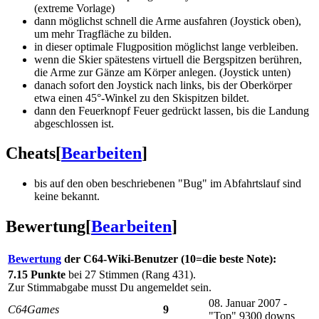
(extreme Vorlage)
dann möglichst schnell die Arme ausfahren (Joystick oben),
um mehr Tragfläche zu bilden.
in dieser optimale Flugposition möglichst lange verbleiben.
wenn die Skier spätestens virtuell die Bergspitzen berühren,
die Arme zur Gänze am Körper anlegen. (Joystick unten)
danach sofort den Joystick nach links, bis der Oberkörper
etwa einen 45°-Winkel zu den Skispitzen bildet.
dann den Feuerknopf Feuer gedrückt lassen, bis die Landung
abgeschlossen ist.
Cheats
[
Bearbeiten
]
bis auf den oben beschriebenen "Bug" im Abfahrtslauf sind
keine bekannt.
Bewertung
[
Bearbeiten
]
Bewertung
der C64-Wiki-Benutzer (10=die beste Note):
7.15 Punkte
bei 27 Stimmen (Rang 431).
Zur Stimmabgabe musst Du angemeldet sein.
08. Januar 2007 -
C64Games
9
"Top" 9300 downs