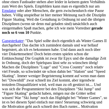
ohne einen Fastloader stehen aber leider in keinem guten Verhältnis
zum Wert des Spiels. Empfehlen kann man es eigentlich nur am
Emulator
oder aber Menschen, die gern zwischendurch eine Pause
haben. Völlig unspielbar ist hier meiner Meinung nach die Disziplin
Figure Skating. Weil die Gestaltung in Ordnung ist und die übrigen
Disziplinen (wenn sie denn mal geladen sind) tatsächlich auch
einigermaßen Spaß machen, gebe ich wie mein Vorredner
gerade
noch so 6 von 10
Punkte.
Gangsterkater
: "Das Spiel sollte doch eigentlich als Winter Games II
durchgehen! Das dachte ich zumindest damals und war hellauf
begeistert, als ich es bekommen habe. Und dann auch noch über
vier Diskettenseiten! Doch beim ersten spielen schon die
Enttäuschung! Die Graphik ist zwar für Epyx und die damalige Zeit
in Ordnung, doch der Spielspass lässt sehr zu wünschen übrig!
Machen die Disziplinen "Luge" und "Cross Country" noch relativ
viel Freude, so schwindet sie schon dahin bei "Slalom" und "Speed
Skating". Immer weniger Begeisterung kommt auf wenn man dann
bei "Downhill" zwar schnell ins Ziel kommt, aber irgendwie
trotzdem Disqualifiziert wird, weil man zu oft gestürzt ist.... Und
was sich die Programmierer bei den Disziplinen "Ski Jump" und
"Figure Skating" gedacht haben, mögen nur die Götter selbst
wissen! War "Ski Jump" noch das Highlight bei "Winter Games", so
ist es bei diesem Spiel einfach nur mies! Steuerung schwierig und
die Motivation geht auch schnell den Bach runter... Motivation