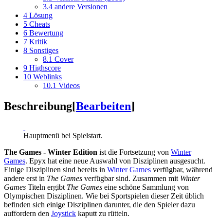
3.4
andere Versionen
4
Lösung
5
Cheats
6
Bewertung
7
Kritik
8
Sonstiges
8.1
Cover
9
Highscore
10
Weblinks
10.1
Videos
Beschreibung
[
Bearbeiten
]
Hauptmenü bei Spielstart.
The Games - Winter Edition
ist die Fortsetzung von
Winter
Games
. Epyx hat eine neue Auswahl von Disziplinen ausgesucht.
Einige Disziplinen sind bereits in
Winter Games
verfügbar, während
andere erst in
The Games
verfügbar sind. Zusammen mit
Winter
Games
Titeln ergibt
The Games
eine schöne Sammlung von
Olympischen Disziplinen. Wie bei Sportspielen dieser Zeit üblich
befinden sich einige Disziplinen darunter, die den Spieler dazu
auffordern den
Joystick
kaputt zu rütteln.