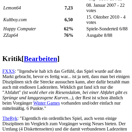
08. Januar 2007 - 22
Lemon64
7,23
votes
15. Oktober 2010 - 4
Kultboy.com
6,50
votes
Happy Computer
62%
Spiele-Sonderteil 6/88
ZZap64
76%
Ausgabe 8/88
Kritik
[
Bearbeiten
]
FXXS
: "Irgendwie hab ich das Gefühl, das Spiel wurde auf den
Markt gebracht, bevor es fertig war... ist ja nett, dass man bei einigen
Disziplinen sich die Strecke aussuchen kann, aber dafür bezahlt man
auch mit endlosen Ladezeiten. Wirklich gut fand ich nur die
"Abfahrt"
(ist wohl eher ein Riesenslalom, bei einer Abfahrt gibt es
Sprünge und langgezogene Kurven...)
, der Rest ist schon ähnlich
beim Vorgänger
Winter Games
vorhanden und/oder einfach nur
mittelmäßig. 6 Punkte."
TheRyk
: "Eigentlich ein ordentliches Spiel, auch wenn einige
Disziplinen im Vergleich zum Vorgänger wenig Neues bieten. Der
Umfang (4 Diskettenseiten) und die damit verbundenen Ladezeiten