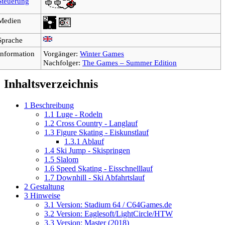
Steuerung
Medien
Sprache
Information
Vorgänger:
Winter Games
Nachfolger:
The Games – Summer Edition
Inhaltsverzeichnis
1
Beschreibung
1.1
Luge - Rodeln
1.2
Cross Country - Langlauf
1.3
Figure Skating - Eiskunstlauf
1.3.1
Ablauf
1.4
Ski Jump - Skispringen
1.5
Slalom
1.6
Speed Skating - Eisschnelllauf
1.7
Downhill - Ski Abfahrtslauf
2
Gestaltung
3
Hinweise
3.1
Version: Stadium 64 / C64Games.de
3.2
Version: Eaglesoft/LightCircle/HTW
3.3
Version: Master (2018)