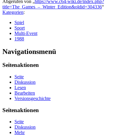
Abgerufen von „
https://www.c64-wiki.de/index.php?
title=The_Games_–_Winter_Edition&oldid=304336
“
Kategorien
:
Spiel
Sport
Multi-Event
1988
Navigationsmenü
Seitenaktionen
Seite
Diskussion
Lesen
Bearbeiten
Versionsgeschichte
Seitenaktionen
Seite
Diskussion
Mehr