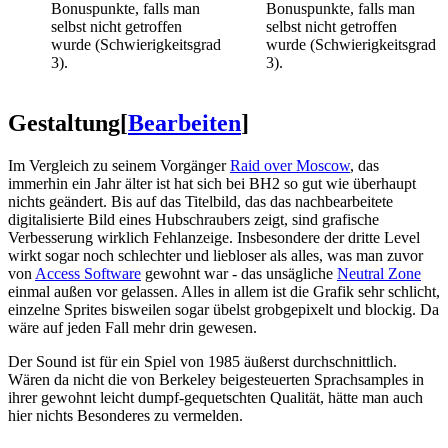
Bonuspunkte, falls man
Bonuspunkte, falls man
selbst nicht getroffen
selbst nicht getroffen
wurde (Schwierigkeitsgrad
wurde (Schwierigkeitsgrad
3).
3).
Gestaltung
[
Bearbeiten
]
Im Vergleich zu seinem Vorgänger
Raid over Moscow
, das
immerhin ein Jahr älter ist hat sich bei BH2 so gut wie überhaupt
nichts geändert. Bis auf das Titelbild, das das nachbearbeitete
digitalisierte Bild eines Hubschraubers zeigt, sind grafische
Verbesserung wirklich Fehlanzeige. Insbesondere der dritte Level
wirkt sogar noch schlechter und liebloser als alles, was man zuvor
von
Access Software
gewohnt war - das unsägliche
Neutral Zone
einmal außen vor gelassen. Alles in allem ist die Grafik sehr schlicht,
einzelne Sprites bisweilen sogar übelst grobgepixelt und blockig. Da
wäre auf jeden Fall mehr drin gewesen.
Der Sound ist für ein Spiel von 1985 äußerst durchschnittlich.
Wären da nicht die von Berkeley beigesteuerten Sprachsamples in
ihrer gewohnt leicht dumpf-gequetschten Qualität, hätte man auch
hier nichts Besonderes zu vermelden.