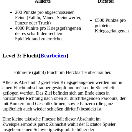
Alliierte
Dictator
200 Punkte pro abgeschossenen
Feind (Falltür, Minen, Steinewerfer,
6500 Punkte pro
Panzer oder Truck)
getöteten
4000 Punkte pro Kriegsgefangenen
Kriegsgefangenen
der es schafft den rechten
Spielfeldrand zu erreichen
Level 3: Flucht
[
Bearbeiten
]
Filmreife (gähn!) Flucht im Herzblatt-Hubschrauber.
Alle aus Abschnitt 2 geretteten Kriegsgefangenen werden nun in
einen Fluchthubschrauber gestopft und müssen in Sicherheit
geflogen werden. Das Ziel befindet sich am Ende eines in
horizontaler Richtung nach oben zu durchfliegenden Parcours, der
mit Bunkern und Geschütztürmen, sowie Panzern (die ganz
urplötzlich auch wieder schießen dürfen!) bestückt ist.
Eine kleine taktische Finesse hält dieser Abschnitt im
Zweispielermodus parat: Zunächst wählt der Dictator-Spieler
insgeheim einen Schwierigkeitsgrad. Je höher der