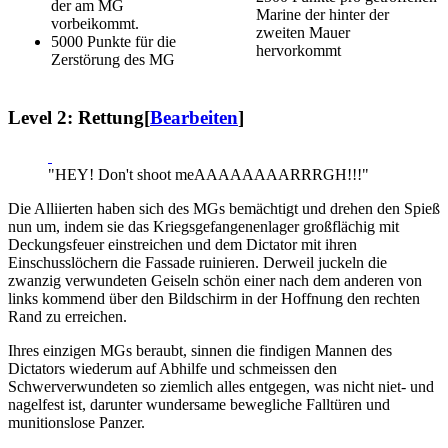
der am MG
Marine der hinter der
vorbeikommt.
zweiten Mauer
5000 Punkte für die
hervorkommt
Zerstörung des MG
Level 2: Rettung
[
Bearbeiten
]
"HEY! Don't shoot meAAAAAAAARRRGH!!!"
Die Alliierten haben sich des MGs bemächtigt und drehen den Spieß
nun um, indem sie das Kriegsgefangenenlager großflächig mit
Deckungsfeuer einstreichen und dem Dictator mit ihren
Einschusslöchern die Fassade ruinieren. Derweil juckeln die
zwanzig verwundeten Geiseln schön einer nach dem anderen von
links kommend über den Bildschirm in der Hoffnung den rechten
Rand zu erreichen.
Ihres einzigen MGs beraubt, sinnen die findigen Mannen des
Dictators wiederum auf Abhilfe und schmeissen den
Schwerverwundeten so ziemlich alles entgegen, was nicht niet- und
nagelfest ist, darunter wundersame bewegliche Falltüren und
munitionslose Panzer.