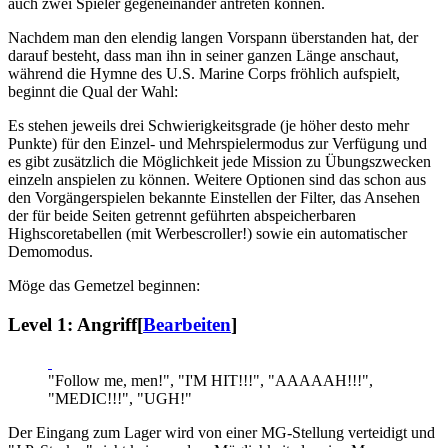
auch zwei Spieler gegeneinander antreten können.
Nachdem man den elendig langen Vorspann überstanden hat, der
darauf besteht, dass man ihn in seiner ganzen Länge anschaut,
während die Hymne des U.S. Marine Corps fröhlich aufspielt,
beginnt die Qual der Wahl:
Es stehen jeweils drei Schwierigkeitsgrade (je höher desto mehr
Punkte) für den Einzel- und Mehrspielermodus zur Verfügung und
es gibt zusätzlich die Möglichkeit jede Mission zu Übungszwecken
einzeln anspielen zu können. Weitere Optionen sind das schon aus
den Vorgängerspielen bekannte Einstellen der Filter, das Ansehen
der für beide Seiten getrennt geführten abspeicherbaren
Highscoretabellen (mit Werbescroller!) sowie ein automatischer
Demomodus.
Möge das Gemetzel beginnen:
Level 1: Angriff
[
Bearbeiten
]
"Follow me, men!", "I'M HIT!!!", "AAAAAH!!!",
"MEDIC!!!", "UGH!"
Der Eingang zum Lager wird von einer MG-Stellung verteidigt und