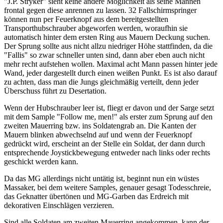
"J.P. Stryker" sieht keine andere Möglichkeit als seine Mannen
frontal gegen diese anrennen zu lassen. 32 Fallschirmspringer
können nun per Feuerknopf aus dem bereitgestellten
Transporthubschrauber abgeworfen werden, woraufhin sie
automatisch hinter dem ersten Ring aus Mauern Deckung suchen.
Der Sprung sollte aus nicht allzu niedriger Höhe stattfinden, da die
"Fallis" so zwar schneller unten sind, dann aber eben auch nicht
mehr recht aufstehen wollen. Maximal acht Mann passen hinter jede
Wand, jeder dargestellt durch einen weißen Punkt. Es ist also darauf
zu achten, dass man die Jungs gleichmäßig verteilt, denn jeder
Überschuss führt zu Desertation.
Wenn der Hubschrauber leer ist, fliegt er davon und der Sarge setzt
mit dem Sample "Follow me, men!" als erster zum Sprung auf den
zweiten Mauerring bzw. ins Soldatengrab an. Die Kanten der
Mauern blinken abwechselnd auf und wenn der Feuerknopf
gedrückt wird, erscheint an der Stelle ein Soldat, der dann durch
entsprechende Joystickbewegung entweder nach links oder rechts
geschickt werden kann.
Da das MG allerdings nicht untätig ist, beginnt nun ein wüstes
Massaker, bei dem weitere Samples, genauer gesagt Todesschreie,
das Geknatter übertönen und MG-Garben das Erdreich mit
dekorativen Einschlägen verzieren.
Sind alle Soldaten am zweiten Mauerring angekommen, kann der