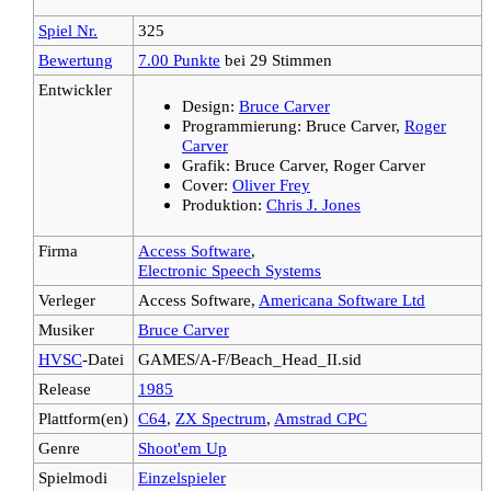
Spiel Nr.
325
Bewertung
7.00 Punkte
bei 29 Stimmen
Entwickler
Design:
Bruce Carver
Programmierung: Bruce Carver,
Roger
Carver
Grafik: Bruce Carver, Roger Carver
Cover:
Oliver Frey
Produktion:
Chris J. Jones
Firma
Access Software
,
Electronic Speech Systems
Verleger
Access Software,
Americana Software Ltd
Musiker
Bruce Carver
HVSC
-Datei
GAMES/A-F/Beach_Head_II.sid
Release
1985
Plattform(en)
C64
,
ZX Spectrum
,
Amstrad CPC
Genre
Shoot'em Up
Spielmodi
Einzelspieler