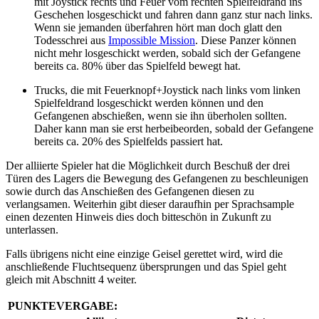
mit Joystick rechts und Feuer vom rechten Spielfeldrand ins
Geschehen losgeschickt und fahren dann ganz stur nach links.
Wenn sie jemanden überfahren hört man doch glatt den
Todesschrei aus
Impossible Mission
. Diese Panzer können
nicht mehr losgeschickt werden, sobald sich der Gefangene
bereits ca. 80% über das Spielfeld bewegt hat.
Trucks, die mit Feuerknopf+Joystick nach links vom linken
Spielfeldrand losgeschickt werden können und den
Gefangenen abschießen, wenn sie ihn überholen sollten.
Daher kann man sie erst herbeibeorden, sobald der Gefangene
bereits ca. 20% des Spielfelds passiert hat.
Der alliierte Spieler hat die Möglichkeit durch Beschuß der drei
Türen des Lagers die Bewegung des Gefangenen zu beschleunigen
sowie durch das Anschießen des Gefangenen diesen zu
verlangsamen. Weiterhin gibt dieser daraufhin per Sprachsample
einen dezenten Hinweis dies doch bitteschön in Zukunft zu
unterlassen.
Falls übrigens nicht eine einzige Geisel gerettet wird, wird die
anschließende Fluchtsequenz übersprungen und das Spiel geht
gleich mit Abschnitt 4 weiter.
PUNKTEVERGABE: