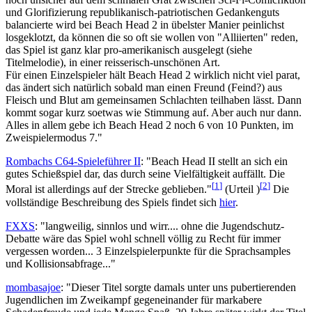
und Glorifizierung republikanisch-patriotischen Gedankenguts
balancierte wird bei Beach Head 2 in übelster Manier peinlichst
losgeklotzt, da können die so oft sie wollen von "Alliierten" reden,
das Spiel ist ganz klar pro-amerikanisch ausgelegt (siehe
Titelmelodie), in einer reisserisch-unschönen Art.
Für einen Einzelspieler hält Beach Head 2 wirklich nicht viel parat,
das ändert sich natürlich sobald man einen Freund (Feind?) aus
Fleisch und Blut am gemeinsamen Schlachten teilhaben lässt. Dann
kommt sogar kurz soetwas wie Stimmung auf. Aber auch nur dann.
Alles in allem gebe ich Beach Head 2 noch 6 von 10 Punkten, im
Zweispielermodus 7."
Rombachs C64-Spieleführer II
: "Beach Head II stellt an sich ein
gutes Schießspiel dar, das durch seine Vielfältigkeit auffällt. Die
[
1
]
[
2
]
Moral ist allerdings auf der Strecke geblieben."
(Urteil )
Die
vollständige Beschreibung des Spiels findet sich
hier
.
FXXS
: "langweilig, sinnlos und wirr.... ohne die Jugendschutz-
Debatte wäre das Spiel wohl schnell völlig zu Recht für immer
vergessen worden... 3 Einzelspielerpunkte für die Sprachsamples
und Kollisionsabfrage..."
mombasajoe
: "Dieser Titel sorgte damals unter uns pubertierenden
Jugendlichen im Zweikampf gegeneinander für markabere