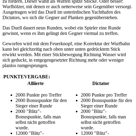
zu fordern. Dieser wählt als Waffen spitze Stöcke. Oder besser:
Wurfhölzer, mit denen er auch netterweise sein Gegenüber versorgt.
Ausgetragen wird das Duell im unterirdischen Yachthafen des
Dictators, wo sich die Gegner auf Planken gegenüberstehen.
Das Duell dauert neun Runden, wobei ein Spieler eine Runde
gewinnt, wenn es ihm gelingt den Gegner viermal zu treffen.
Geworfen wird mit dem Feuerknopf, eine Korrektur der Wurfbahn
kann bei gleichzeitig nach oben unter unten gedrücktem Stick
erwirkt werden. Mit einer Stickbewegung Richtung Wasser wird
sich geduckt, in entgegengesetzter Richtung mehr oder weniger
planlos rumgesprungen.
PUNKTEVERGABE:
Alliierte
Dictator
2000 Punkte pro Treffer
2000 Punkte pro Treffer
2000 Bonuspunkte für den
2000 Bonuspunkte für den
Sieger einer Runde
Sieger einer Runde
2000 "Blitz"-
2000 "Blitz"-
Bonuspunkte, falls man
Bonuspunkte, falls man
selbst nicht getroffen
selbst nicht getroffen
wurde.
wurde.
12000 "Blitz"-
12000 "Blitz"-