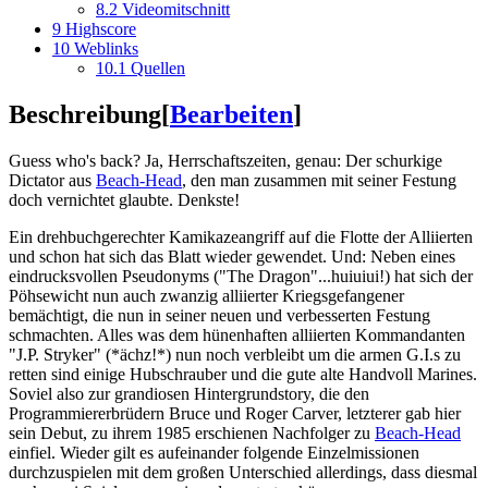
8.2
Videomitschnitt
9
Highscore
10
Weblinks
10.1
Quellen
Beschreibung
[
Bearbeiten
]
Guess who's back? Ja, Herrschaftszeiten, genau: Der schurkige
Dictator aus
Beach-Head
, den man zusammen mit seiner Festung
doch vernichtet glaubte. Denkste!
Ein drehbuchgerechter Kamikazeangriff auf die Flotte der Alliierten
und schon hat sich das Blatt wieder gewendet. Und: Neben eines
eindrucksvollen Pseudonyms ("The Dragon"...huiuiui!) hat sich der
Pöhsewicht nun auch zwanzig alliierter Kriegsgefangener
bemächtigt, die nun in seiner neuen und verbesserten Festung
schmachten. Alles was dem hünenhaften alliierten Kommandanten
"J.P. Stryker" (*ächz!*) nun noch verbleibt um die armen G.I.s zu
retten sind einige Hubschrauber und die gute alte Handvoll Marines.
Soviel also zur grandiosen Hintergrundstory, die den
Programmiererbrüdern Bruce und Roger Carver, letzterer gab hier
sein Debut, zu ihrem 1985 erschienen Nachfolger zu
Beach-Head
einfiel. Wieder gilt es aufeinander folgende Einzelmissionen
durchzuspielen mit dem großen Unterschied allerdings, dass diesmal