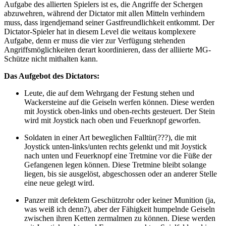
Aufgabe des allierten Spielers ist es, die Angriffe der Schergen
abzuwehren, während der Dictator mit allen Mitteln verhindern
muss, dass irgendjemand seiner Gastfreundlichkeit entkommt. Der
Dictator-Spieler hat in diesem Level die weitaus komplexere
Aufgabe, denn er muss die vier zur Verfügung stehenden
Angriffsmöglichkeiten derart koordinieren, dass der alliierte MG-
Schütze nicht mithalten kann.
Das Aufgebot des Dictators:
Leute, die auf dem Wehrgang der Festung stehen und
Wackersteine auf die Geiseln werfen können. Diese werden
mit Joystick oben-links und oben-rechts gesteuert. Der Stein
wird mit Joystick nach oben und Feuerknopf geworfen.
Soldaten in einer Art beweglichen Falltür(???), die mit
Joystick unten-links/unten rechts gelenkt und mit Joystick
nach unten und Feuerknopf eine Tretmine vor die Füße der
Gefangenen legen können. Diese Tretmine bleibt solange
liegen, bis sie ausgelöst, abgeschossen oder an anderer Stelle
eine neue gelegt wird.
Panzer mit defektem Geschützrohr oder keiner Munition (ja,
was weiß ich denn?), aber der Fähigkeit humpelnde Geiseln
zwischen ihren Ketten zermalmen zu können. Diese werden