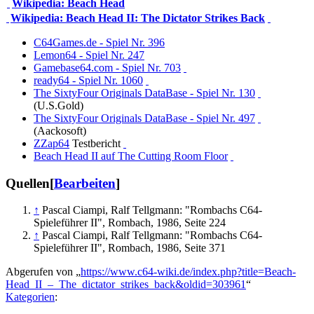
Wikipedia: Beach Head
Wikipedia: Beach Head II: The Dictator Strikes Back
C64Games.de - Spiel Nr. 396
Lemon64 - Spiel Nr. 247
Gamebase64.com - Spiel Nr. 703
ready64 - Spiel Nr. 1060
The SixtyFour Originals DataBase - Spiel Nr. 130
(U.S.Gold)
The SixtyFour Originals DataBase - Spiel Nr. 497
(Aackosoft)
ZZap64
Testbericht
Beach Head II auf The Cutting Room Floor
Quellen
[
Bearbeiten
]
↑
Pascal Ciampi, Ralf Tellgmann: "Rombachs C64-
Spieleführer II", Rombach, 1986, Seite 224
↑
Pascal Ciampi, Ralf Tellgmann: "Rombachs C64-
Spieleführer II", Rombach, 1986, Seite 371
Abgerufen von „
https://www.c64-wiki.de/index.php?title=Beach-
Head_II_–_The_dictator_strikes_back&oldid=303961
“
Kategorien
: