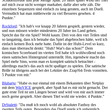
Schadenfreude und jede Menge Spaß. 20 Jahre später wirkt der Titel
auf mich zwar nicht weniger markaber, dafür aber sehr zäh. Die
einzelnen Sequenzen sind einfach zu lang geraten, auch im Duell.
Vermutlich hat man mittlerweile zu viel Besseres gesehen. 4
Punkte."
Rockford
: "Ich hab's vor knapp 20 Jahren gespielt, gestern wieder,
und nun müssen wieder mindestens 20 Jahre ins Land gehen.
Spricht das für ein Spiel? Wohl kaum. Drei von den vier Teilen sind
so langatmig, dass ich beinahe das Spiel abgebrochen hätte, weil ich
einfach keinen Bock mehr hatte. Dafür ist der Hubi-Level so kurz,
dass man überrascht denkt: "Huh? War's das schon?" Dem
komischen Scoreboard im vierten Teil habe ich wohlwollend noch
einen satirischen Hintergrund unterstellt. Hm, irgendwie macht das
Spiel mehr Sinn, wenn man es komplett satirisch betrachtet -
allerdings macht's das auch nicht spaßiger zu spielen. Die satirische
Brille ist übrigens auch bei der Lektüre des Zzap!64-Tests vonnöten.
5 Punkte von mir."
Blubarju
: "Habe es nur einmal mit einem Bekannten über Netplay
mit dem
WinVICE
gespielt, aber Spaß hat es mir nicht gemacht. Der
gute erste Teil ist um Längen besser und wird von mir auch immer
noch gerne gespielt. Aber diesen Titel wohl nie wieder. 4 Punkte."
DrStaletti
: "Da muß ich moch wohl als absoluter Fanboy des
zweiten Teils outen. Besonders das Duell spiele ich unheimlich