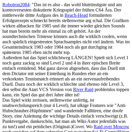
Robotron2084
: "Das ist es also - das wohl blutrünstigste und am
kontroversesten diskutierte Kriegsspiel der frühen C64 Ära. Der
mittlerweile dritte Aufguss des in
Beach-Head
formulierten
Erfolgsrezepts schmeckt bereits stellenweise arg schal. Die Grafiken
wirken altbacken für 1985 und die immer wieder gleichen Sounds
hat man bereits mehr als einmal zu oft gehört. An der
soundtechnischen Tristesse können auch die wirklich coolen, wenn
auch spärlich eingestreuten Sprachsamples nicht viel ändern. Was im
Gesamteindruck 1983 oder 1984 noch als gut durchging ist
spätestens 1985 eben nicht mehr top.
Außerdem hat das Spiel schlichtweg LÄNGEN! Spielt sich Level 1
noch ganz zackig so sind Level 2 und 4 in ihrer epischen Breite
einfach ermüdend. Mal ganz davon abgesehen, dass das Duell mit
dem Dictator mit seiner Einteilung in Runden eher an ein
verkorkstes Tennismatch erinnert als an ein nervenaufreibendes
Duell. Dazu noch der wirklich schlechte und ebenso öde Level 3,
den selbst die Atari VCS Version von
River Raid
problemlos toppen
kann, ein Spiel das gut drei Jahre älter ist!
Das Spiel wirkt zerissen, stellenweise unfertig, ist
unabwechslungsreich (nur 4 Level), hat ulkige Features wie "Anti-
Hubschrauber-Hüpfminen" und wandernde Falltüren, eine doofe
Story, eine Anleitung die wichtige Details einfach verschweigt (z.B.
Punktvergabe, dankeschön, hat man als Wiki-Autor jedenfalls was
zu tun!) und ein peinliches (Original-)Cover. Wo
Raid over Moscow
noch unsicher auf dem schmalen Grat zwischen Sci-Fi-Comicfiktion