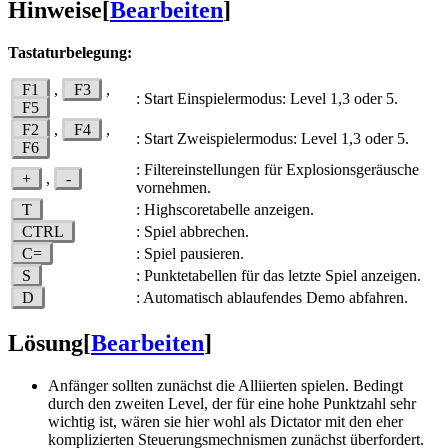
Hinweise
[
Bearbeiten
]
Tastaturbelegung:
F1
,
F3
,
: Start Einspielermodus: Level 1,3 oder 5.
F5
F2
,
F4
,
: Start Zweispielermodus: Level 1,3 oder 5.
F6
: Filtereinstellungen für Explosionsgeräusche
+
,
-
vornehmen.
T
: Highscoretabelle anzeigen.
CTRL
: Spiel abbrechen.
C=
: Spiel pausieren.
S
: Punktetabellen für das letzte Spiel anzeigen.
D
: Automatisch ablaufendes Demo abfahren.
Lösung
[
Bearbeiten
]
Anfänger sollten zunächst die Alliierten spielen. Bedingt
durch den zweiten Level, der für eine hohe Punktzahl sehr
wichtig ist, wären sie hier wohl als Dictator mit den eher
komplizierten Steuerungsmechnismen zunächst überfordert.