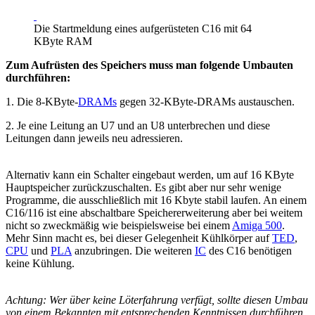
Die Startmeldung eines aufgerüsteten C16 mit 64
KByte RAM
Zum Aufrüsten des Speichers muss man folgende Umbauten
durchführen:
1. Die 8-KByte-
DRAMs
gegen 32-KByte-DRAMs austauschen.
2. Je eine Leitung an U7 und an U8 unterbrechen und diese
Leitungen dann jeweils neu adressieren.
Alternativ kann ein Schalter eingebaut werden, um auf 16 KByte
Hauptspeicher zurückzuschalten. Es gibt aber nur sehr wenige
Programme, die ausschließlich mit 16 Kbyte stabil laufen. An einem
C16/116 ist eine abschaltbare Speichererweiterung aber bei weitem
nicht so zweckmäßig wie beispielsweise bei einem
Amiga 500
.
Mehr Sinn macht es, bei dieser Gelegenheit Kühlkörper auf
TED
,
CPU
und
PLA
anzubringen. Die weiteren
IC
des C16 benötigen
keine Kühlung.
Achtung: Wer über keine Löterfahrung verfügt, sollte diesen Umbau
von einem Bekannten mit entsprechenden Kenntnissen durchführen