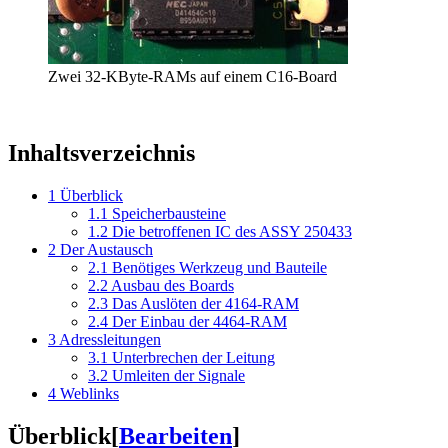
Zwei 32-KByte-RAMs auf einem C16-Board
Inhaltsverzeichnis
1
Überblick
1.1
Speicherbausteine
1.2
Die betroffenen IC des ASSY 250433
2
Der Austausch
2.1
Benötiges Werkzeug und Bauteile
2.2
Ausbau des Boards
2.3
Das Auslöten der 4164-RAM
2.4
Der Einbau der 4464-RAM
3
Adressleitungen
3.1
Unterbrechen der Leitung
3.2
Umleiten der Signale
4
Weblinks
Überblick
[
Bearbeiten
]