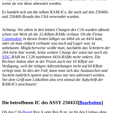
wenn sie wie diese adressiert werden.
Es handelt sich um die selben RAM-ICs, die auch auf den 250466-
und 250469-Boards des C64 verwendet wurden.
Achtung: Vor allem in den letzten Chargen des C16 wurden oftmals
schon von Werk ab die 32-KByte-RAMs verbaut. Ob die Firma
Commodore
in diesen Zeiten billiger an 4464 als an 4416 kam,
oder ob man einfach verbaute was noch auf Lager war, ist
unbekannt. Möglicherweise wollte man, nachdem das Scheitern der
264-Serie klar wurde, keine weitere Charge der sonst nur noch als
VDC
-RAM im C128 nutzbaren 4416-RAMs mehr ordern. Die
Rechner haben aber in der Praxis auch nur 16 KByte zur
Verfügung, weil die nötigen Adressleitungen nicht auf 64 KByte
verlegt sind. Ist dies der Fall, kann man sich das Austauschen und
Sockeln natürlich sparen und es muss nur neu adressiert werden.
Vor dem Griff zum Lötkolben also erst einmal die Aufschrift der
RAM-ICs anschauen!
Die betroffenen IC des ASSY 250433
[
Bearbeiten
]
Ob das C16-
Board
Rev.A oder Rev.B ist, ist für den Umbau ohne