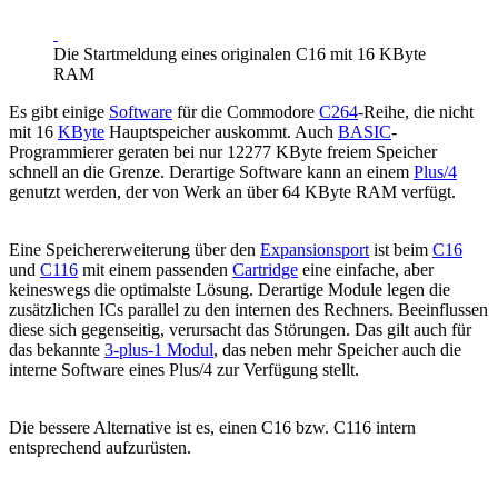
Die Startmeldung eines originalen C16 mit 16 KByte
RAM
Es gibt einige
Software
für die Commodore
C264
-Reihe, die nicht
mit 16
KByte
Hauptspeicher auskommt. Auch
BASIC
-
Programmierer geraten bei nur 12277 KByte freiem Speicher
schnell an die Grenze. Derartige Software kann an einem
Plus/4
genutzt werden, der von Werk an über 64 KByte RAM verfügt.
Eine Speichererweiterung über den
Expansionsport
ist beim
C16
und
C116
mit einem passenden
Cartridge
eine einfache, aber
keineswegs die optimalste Lösung. Derartige Module legen die
zusätzlichen ICs parallel zu den internen des Rechners. Beeinflussen
diese sich gegenseitig, verursacht das Störungen. Das gilt auch für
das bekannte
3-plus-1 Modul
, das neben mehr Speicher auch die
interne Software eines Plus/4 zur Verfügung stellt.
Die bessere Alternative ist es, einen C16 bzw. C116 intern
entsprechend aufzurüsten.