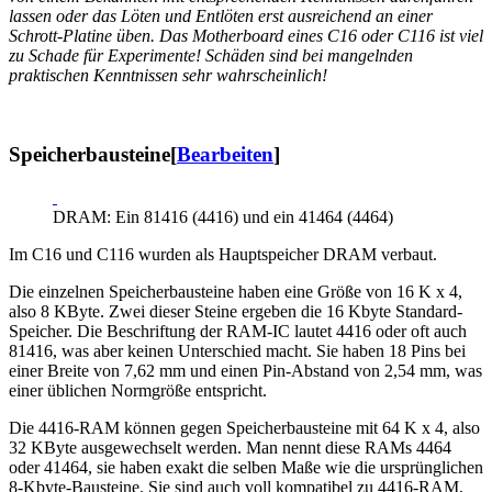
lassen oder das Löten und Entlöten erst ausreichend an einer
Schrott-Platine üben. Das Motherboard eines C16 oder C116 ist viel
zu Schade für Experimente! Schäden sind bei mangelnden
praktischen Kenntnissen sehr wahrscheinlich!
Speicherbausteine
[
Bearbeiten
]
DRAM: Ein 81416 (4416) und ein 41464 (4464)
Im C16 und C116 wurden als Hauptspeicher DRAM verbaut.
Die einzelnen Speicherbausteine haben eine Größe von 16 K x 4,
also 8 KByte. Zwei dieser Steine ergeben die 16 Kbyte Standard-
Speicher. Die Beschriftung der RAM-IC lautet 4416 oder oft auch
81416, was aber keinen Unterschied macht. Sie haben 18 Pins bei
einer Breite von 7,62 mm und einen Pin-Abstand von 2,54 mm, was
einer üblichen Normgröße entspricht.
Die 4416-RAM können gegen Speicherbausteine mit 64 K x 4, also
32 KByte ausgewechselt werden. Man nennt diese RAMs 4464
oder 41464, sie haben exakt die selben Maße wie die ursprünglichen
8-Kbyte-Bausteine. Sie sind auch voll kompatibel zu 4416-RAM,