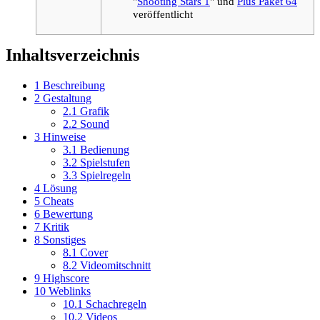
"
Shooting Stars 1
" und
Plus Paket 64
veröffentlicht
Inhaltsverzeichnis
1
Beschreibung
2
Gestaltung
2.1
Grafik
2.2
Sound
3
Hinweise
3.1
Bedienung
3.2
Spielstufen
3.3
Spielregeln
4
Lösung
5
Cheats
6
Bewertung
7
Kritik
8
Sonstiges
8.1
Cover
8.2
Videomitschnitt
9
Highscore
10
Weblinks
10.1
Schachregeln
10.2
Videos