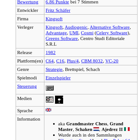
Bewertung
6.86 Punkte
bei 7 Stimmen
Entwickler
Fritz Schäfer
Firma
Kingsoft
Verleger
Kingsoft
,
Audiogenic
,
Alternative Software
,
Advantage
,
UMI
,
Cosmi
(
Celery Software
),
Greens Software
, Centro Studi Editoriale
S.R.L
Release
1982
Plattform(en)
C64
,
C16
,
Plus/4
,
CBM 8032
,
VC-20
Genre
Strategie
, Brettspiel, Schach
Spielmodi
Einzelspieler
Steuerung
Medien
Sprache
Information
aka
Grandmaster Chess
,
Grand
Master
,
Schaken
,
Ajedrez II
Wurde auch in den Sammlungen