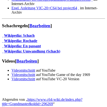
Internet-Archiv
Engl. Anleitung VIC-20+C64 bei project64
im Internet-
Archiv
Schachregeln
[
Bearbeiten
]
Wikipedia: Schach
Wikipedia: Rochade
Wikipedia: En passant
Wikipedia: Umwandlung (Schach)
Videos
[
Bearbeiten
]
Videomitschnitt
auf YouTube
Videomitschnitt
auf YouTube Game of the day 1969
Videomitschnitt
auf YouTube VC-20 Version
Abgerufen von „
https://www.c64-wiki.de/index.php?
title=Grandmaster&oldid=296269
“