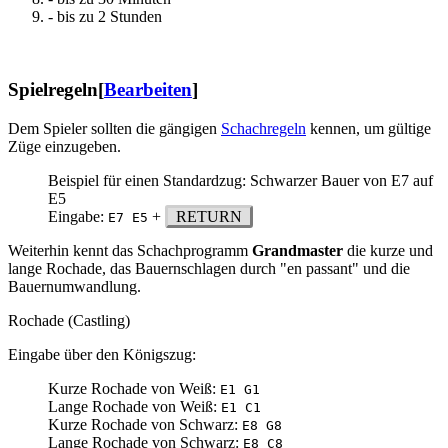
- bis zu 2 Stunden
Spielregeln
[
Bearbeiten
]
Dem Spieler sollten die gängigen
Schachregeln
kennen, um gültige
Züge einzugeben.
Beispiel für einen Standardzug: Schwarzer Bauer von E7 auf
E5
Eingabe:
+
RETURN
E7 E5
Weiterhin kennt das Schachprogramm
Grandmaster
die kurze und
lange Rochade, das Bauernschlagen durch "en passant" und die
Bauernumwandlung.
Rochade (Castling)
Eingabe über den Königszug:
Kurze Rochade von Weiß:
E1 G1
Lange Rochade von Weiß:
E1 C1
Kurze Rochade von Schwarz:
E8 G8
Lange Rochade von Schwarz:
E8 C8