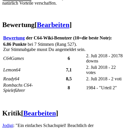
natürlich Vorteile verschaffen.
Bewertung
[
Bearbeiten
]
Bewertung
der C64-Wiki-Benutzer (10=die beste Note):
6.86 Punkte
bei 7 Stimmen (Rang 527).
Zur Stimmabgabe musst Du angemeldet sein.
2. Juli 2018 - 20178
C64Games
6
downs
2. Juli 2018 - 22
Lemon64
7,1
votes
Ready64
8,5
2. Juli 2018 - 2 voti
Rombachs C64-
8
1984 - "Urteil 2"
Spieleführer
Kritik
[
Bearbeiten
]
Jodigi
: "Ein einfaches Schachspiel! Beachtlich der