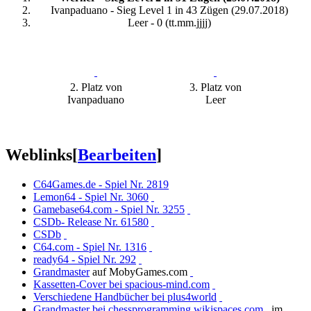
Ivanpaduano - Sieg Level 1 in 43 Zügen (29.07.2018)
Leer - 0 (tt.mm.jjjj)
2. Platz von
3. Platz von
Ivanpaduano
Leer
Weblinks
[
Bearbeiten
]
C64Games.de - Spiel Nr. 2819
Lemon64 - Spiel Nr. 3060
Gamebase64.com - Spiel Nr. 3255
CSDb- Release Nr. 61580
CSDb
C64.com - Spiel Nr. 1316
ready64 - Spiel Nr. 292
Grandmaster
auf MobyGames.com
Kassetten-Cover bei spacious-mind.com
Verschiedene Handbücher bei plus4world
Grandmaster bei chessprogramming.wikispaces.com
im