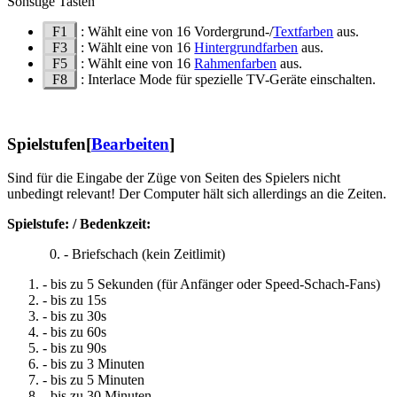
Sonstige Tasten
F1
: Wählt eine von 16 Vordergrund-/
Textfarben
aus.
F3
: Wählt eine von 16
Hintergrundfarben
aus.
F5
: Wählt eine von 16
Rahmenfarben
aus.
F8
: Interlace Mode für spezielle TV-Geräte einschalten.
Spielstufen
[
Bearbeiten
]
Sind für die Eingabe der Züge von Seiten des Spielers nicht
unbedingt relevant! Der Computer hält sich allerdings an die Zeiten.
Spielstufe: / Bedenkzeit:
0. - Briefschach (kein Zeitlimit)
- bis zu 5 Sekunden (für Anfänger oder Speed-Schach-Fans)
- bis zu 15s
- bis zu 30s
- bis zu 60s
- bis zu 90s
- bis zu 3 Minuten
- bis zu 5 Minuten
- bis zu 30 Minuten