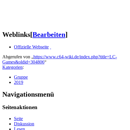
Weblinks
[
Bearbeiten
]
Offizielle Webseite
Abgerufen von „
https://www.c64-wiki.de/index.php?title=LC-
Games&oldid=304806
“
Kategorien
:
Gruppe
2019
Navigationsmenü
Seitenaktionen
Seite
Diskussion
Lesen