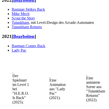
2022
[
Bearbeiten
]
Bagman Strikes Back
Mike Mech
Scout the Stray
Tutankham
, mit Level-Design des Arcade-Automaten
Tutankham Returns
2021
[
Bearbeiten
]
Bagman Comes Back
Lady Pac
Der
Eine
Spielstart
Eine
animierte
im Level 1
Animation
Szene aus
bei
aus "Lady
"Tutankham
"H.E.R.O.
Pac"
Returns"
Is Back"
(2021).
(2022).
(2025).