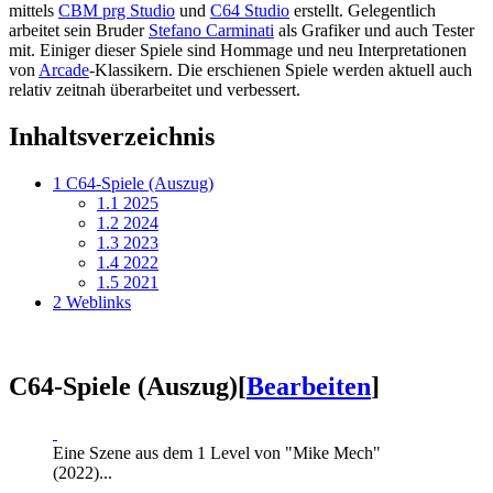
mittels
CBM prg Studio
und
C64 Studio
erstellt. Gelegentlich
arbeitet sein Bruder
Stefano Carminati
als Grafiker und auch Tester
mit. Einiger dieser Spiele sind Hommage und neu Interpretationen
von
Arcade
-Klassikern. Die erschienen Spiele werden aktuell auch
relativ zeitnah überarbeitet und verbessert.
Inhaltsverzeichnis
1
C64-Spiele (Auszug)
1.1
2025
1.2
2024
1.3
2023
1.4
2022
1.5
2021
2
Weblinks
C64-Spiele (Auszug)
[
Bearbeiten
]
Eine Szene aus dem 1 Level von "Mike Mech"
(2022)...