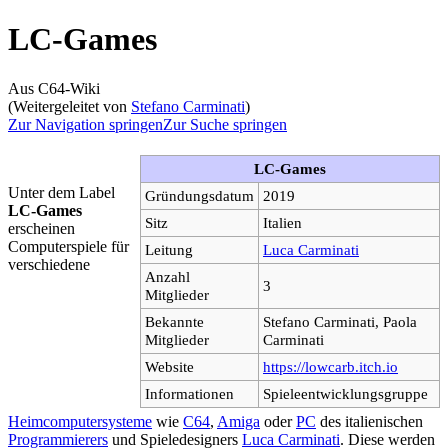
LC-Games
Aus C64-Wiki
(Weitergeleitet von
Stefano Carminati
)
Zur Navigation springen
Zur Suche springen
LC-Games
Unter dem Label
Gründungsdatum
2019
LC-Games
Sitz
Italien
erscheinen
Computerspiele für
Leitung
Luca Carminati
verschiedene
Anzahl
3
Mitglieder
Bekannte
Stefano Carminati, Paola
Mitglieder
Carminati
Website
https://lowcarb.itch.io
Informationen
Spieleentwicklungsgruppe
Heimcomputersysteme
wie
C64
,
Amiga
oder
PC
des italienischen
Programmierers
und Spieledesigners
Luca Carminati
. Diese werden